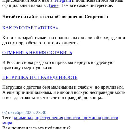
Присоединяйтесь к нам в
Telegram
и подписывайтесь на наш
официальный канал в
Дзене
. Там все самое интересное.
Читайте на сайте газеты «Совершенно Секретно»:
КАК РАБОТАЕТ «ТОЧКА»
Кто и как зарабатывает на подпольных «наливайках», где они
до сих пор работают и кто их клиенты
ОТМЕНИТЬ НЕЛЬЗЯ ОСТАВИТЬ
В России снова раздаются призывы вернуть в судебную
практику смертную казнь
ПЕТРУШКА И СПРАВЕДЛИВОСТЬ
Петрушка с детства был маленьким и слабым, но драчливым.
А ещё принципиальным. Не любил всякую несправедливость
и всегда стоял за то, что считал правдой, до конца...
02 октября 2025, 23:30
Теги:
криминал, преступления
новости криминал
новости
мира
Вам понравилась эта публикация?