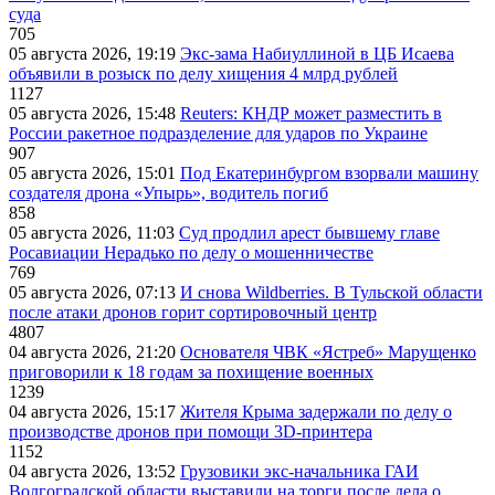
суда
705
05 августа 2026, 19:19
Экс-зама Набиуллиной в ЦБ Исаева
объявили в розыск по делу хищения 4 млрд рублей
1127
05 августа 2026, 15:48
Reuters: КНДР может разместить в
России ракетное подразделение для ударов по Украине
907
05 августа 2026, 15:01
Под Екатеринбургом взорвали машину
создателя дрона «Упырь», водитель погиб
858
05 августа 2026, 11:03
Суд продлил арест бывшему главе
Росавиации Нерадько по делу о мошенничестве
769
05 августа 2026, 07:13
И снова Wildberries. В Тульской области
после атаки дронов горит сортировочный центр
4807
04 августа 2026, 21:20
Основателя ЧВК «Ястреб» Марущенко
приговорили к 18 годам за похищение военных
1239
04 августа 2026, 15:17
Жителя Крыма задержали по делу о
производстве дронов при помощи 3D‑принтера
1152
04 августа 2026, 13:52
Грузовики экс-начальника ГАИ
Волгоградской области выставили на торги после дела о