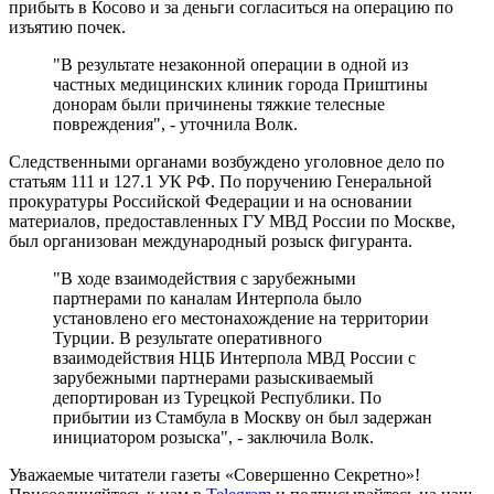
прибыть в Косово и за деньги согласиться на операцию по
изъятию почек.
"В результате незаконной операции в одной из
частных медицинских клиник города Приштины
донорам были причинены тяжкие телесные
повреждения", - уточнила Волк.
Следственными органами возбуждено уголовное дело по
статьям 111 и 127.1 УК РФ. По поручению Генеральной
прокуратуры Российской Федерации и на основании
материалов, предоставленных ГУ МВД России по Москве,
был организован международный розыск фигуранта.
"В ходе взаимодействия с зарубежными
партнерами по каналам Интерпола было
установлено его местонахождение на территории
Турции. В результате оперативного
взаимодействия НЦБ Интерпола МВД России с
зарубежными партнерами разыскиваемый
депортирован из Турецкой Республики. По
прибытии из Стамбула в Москву он был задержан
инициатором розыска", - заключила Волк.
Уважаемые читатели газеты «Совершенно Секретно»!