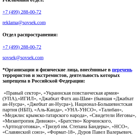
+7 (499) 288-00-72
reklama@sovsek.com
Отдел распространения:
+7 (499) 288-00-72
sovsek@sovsek.com
*Организации и физические лица, внесённные в
перечень
террористов и экстремистов, деятельность которых
запрещена в Российской Федерации:
«Правый сектор», «Украинская повстанческая армия»
(УПА),«ИГИЛ», «Джабхат Фатх аш-Шам» (бывшая «Джабхат
ан-Нусра», «Джебхат ан-Нусра»), Национал-Большевистская
партия (НБП), «Аль-Каида», «УНА-УНСО», «Талибан»,
«Меджлис крымско-татарского народа», «Свидетели Иеговы»,
«Мизантропик Дивижн», «Братство» Корчинского,
«Артподготовка», «Тризуб им. Степана Бандеры», «НСО»,
«Славянский союз», «Формат-18», Дуров Павел Валерьевич.