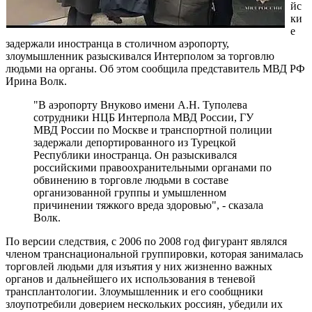
йс
ки
е
задержали иностранца в столичном аэропорту,
злоумышленник разыскивался Интерполом за торговлю
людьми на органы. Об этом сообщила представитель МВД РФ
Ирина Волк.
"В аэропорту Внуково имени А.Н. Туполева
сотрудники НЦБ Интерпола МВД России, ГУ
МВД России по Москве и транспортной полиции
задержали депортированного из Турецкой
Республики иностранца. Он разыскивался
российскими правоохранительными органами по
обвинению в торговле людьми в составе
организованной группы и умышленном
причинении тяжкого вреда здоровью", - сказала
Волк.
По версии следствия, с 2006 по 2008 год фигурант являлся
членом транснациональной группировки, которая занималась
торговлей людьми для изъятия у них жизненно важных
органов и дальнейшего их использования в теневой
трансплантологии. Злоумышленник и его сообщники
злоупотребили доверием нескольких россиян, убедили их