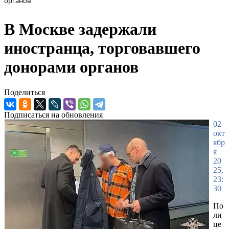
органов
В Москве задержали
иностранца, торговавшего
донорами органов
Поделиться
Подписаться на обновления
02
окт
ябр
я
20
25,
23:
30
По
ли
це