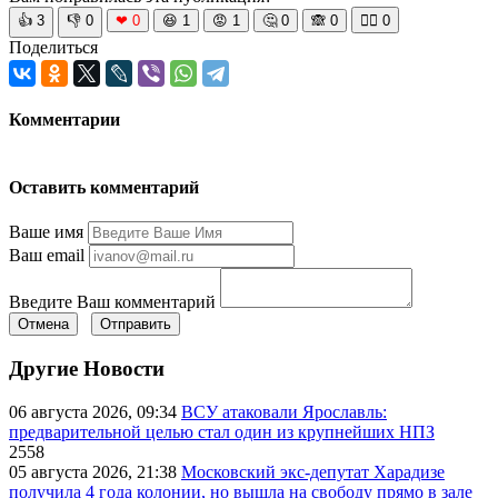
👍
3
👎
0
❤
0
😆
1
😡
1
🤔
0
🙈
0
🧘‍♀️
0
Поделиться
Комментарии
Оставить комментарий
Ваше имя
Ваш email
Введите Ваш комментарий
Отмена
Отправить
Другие Новости
06 августа 2026, 09:34
ВСУ атаковали Ярославль:
предварительной целью стал один из крупнейших НПЗ
2558
05 августа 2026, 21:38
Московский экс-депутат Харадизе
получила 4 года колонии, но вышла на свободу прямо в зале