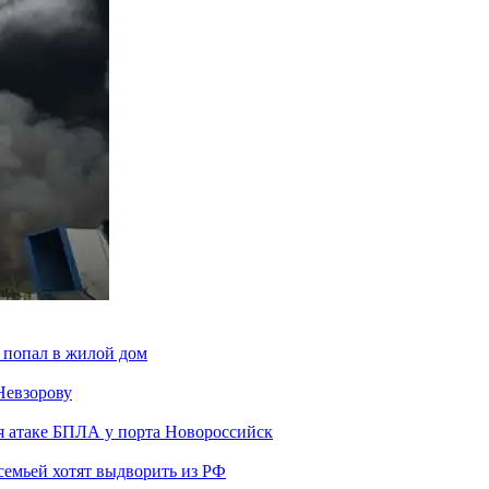
 попал в жилой дом
Невзорову
я атаке БПЛА у порта Новороссийск
семьей хотят выдворить из РФ