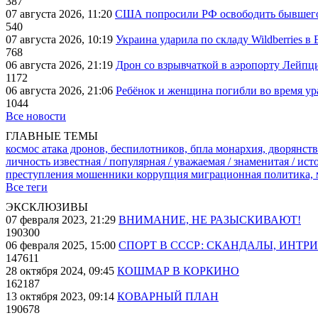
387
07 августа 2026, 11:20
США попросили РФ освободить бывшего 
540
07 августа 2026, 10:19
Украина ударила по складу Wildberries в
768
06 августа 2026, 21:19
Дрон со взрывчаткой в аэропорту Лейпци
1172
06 августа 2026, 21:06
Ребёнок и женщина погибли во время ур
1044
Все новости
ГЛАВНЫЕ ТЕМЫ
космос
атака дронов, беспилотников, бпла
монархия, дворянств
личность известная / популярная / уважаемая / знаменитая / ис
преступления
мошенники
коррупция
миграционная политика,
Все теги
ЭКСКЛЮЗИВЫ
07 февраля 2023, 21:29
ВНИМАНИЕ, НЕ РАЗЫСКИВАЮТ!
190300
06 февраля 2025, 15:00
СПОРТ В СССР: СКАНДАЛЫ, ИНТР
147611
28 октября 2024, 09:45
КОШМАР В КОРКИНО
162187
13 октября 2023, 09:14
КОВАРНЫЙ ПЛАН
190678