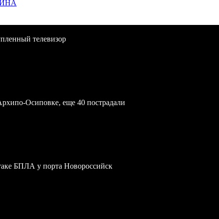
ЩИНА
упленный телевизор
Архипо-Осиповке, еще 40 пострадали
атаке БПЛА у порта Новороссийск