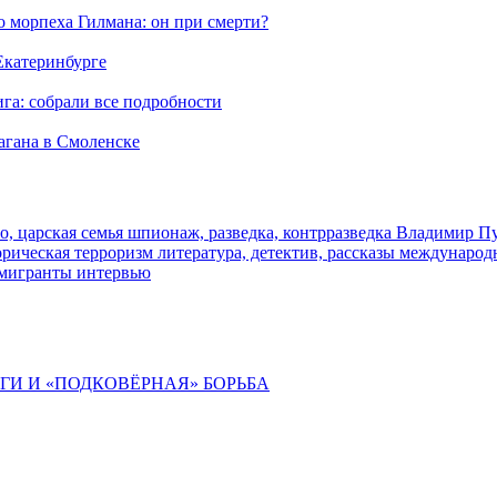
морпеха Гилмана: он при смерти?
 Екатеринбурге
га: собрали все подробности
агана в Смоленске
о, царская семья
шпионаж, разведка, контрразведка
Владимир П
торическая
терроризм
литература, детектив, рассказы
международ
 мигранты
интервью
ИГИ И «ПОДКОВЁРНАЯ» БОРЬБА