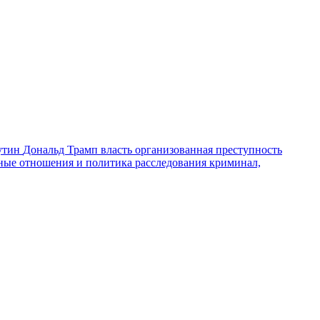
утин
Дональд Трамп
власть
организованная преступность
ные отношения и политика
расследования
криминал,