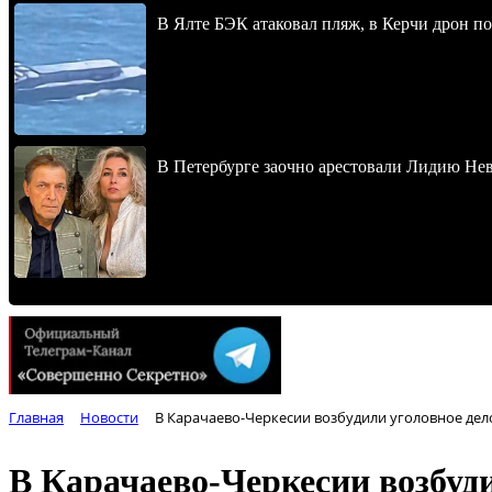
В Ялте БЭК атаковал пляж, в Керчи дрон п
В Петербурге заочно арестовали Лидию Не
Главная
Новости
В Карачаево-Черкесии возбудили уголовное дело
В Карачаево-Черкесии возбуди