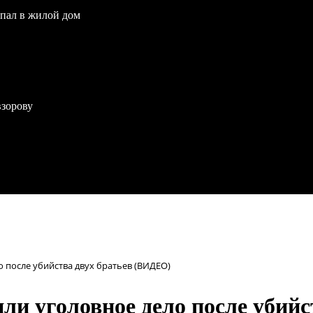
опал в жилой дом
взорову
 после убийства двух братьев (ВИДЕО)
ли уголовное дело после убий