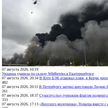
07 августа 2026, 10:19
Украина ударила по складу Wildberries в Екатеринбурге
07 августа 2026, 20:34
В Ялте БЭК атаковал пляж, в Керчи дрон
482
07 августа 2026, 20:11
В Петербурге заочно арестовали Лидию 
261
07 августа 2026, 18:37
Сухогруз под турецким флагом подвергс
333
07 августа 2026, 17:13
«Веселого молочника» Уолкера вместе с 