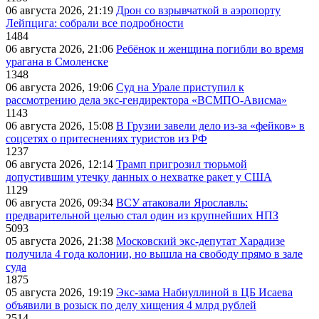
06 августа 2026, 21:19
Дрон со взрывчаткой в аэропорту
Лейпцига: собрали все подробности
1484
06 августа 2026, 21:06
Ребёнок и женщина погибли во время
урагана в Смоленске
1348
06 августа 2026, 19:06
Суд на Урале приступил к
рассмотрению дела экс-гендиректора «ВСМПО-Ависма»
1143
06 августа 2026, 15:08
В Грузии завели дело из-за «фейков» в
соцсетях о притеснениях туристов из РФ
1237
06 августа 2026, 12:14
Трамп пригрозил тюрьмой
допустившим утечку данных о нехватке ракет у США
1129
06 августа 2026, 09:34
ВСУ атаковали Ярославль:
предварительной целью стал один из крупнейших НПЗ
5093
05 августа 2026, 21:38
Московский экс-депутат Харадизе
получила 4 года колонии, но вышла на свободу прямо в зале
суда
1875
05 августа 2026, 19:19
Экс-зама Набиуллиной в ЦБ Исаева
объявили в розыск по делу хищения 4 млрд рублей
2514