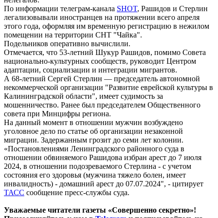
По информации телеграм-канала
SHOT
, Рашидов и Стерлин
легализовывали иностранцев на протяжении всего апреля
этого года, оформляя им временную регистрацию в нежилом
помещении на территории СНТ "Чайка".
Подельников оперативно вычислили.
Отмечается, что 53-летний Шукур Рашидов, помимо Совета
национально-культурных сообществ, руководит Центром
адаптации, социализации и интеграции мигрантов.
А 68-летний Сергей Стерлин — председатель автономной
некоммерческой организации "Развитие еврейской культуры в
Калининградской области", имеет судимость за
мошенничество. Ранее был председателем Общественного
совета при Минцифры региона.
На данный момент в отношении мужчин возбуждено
уголовное дело по статье об организации незаконной
миграции. Задержанным грозит до семи лет колонии.
«Постановлениями Ленинградского районного суда в
отношении обвиняемого Рашидова избран арест до 7 июля
2024, в отношении подозреваемого Стерлина - с учетом
состояния его здоровья (мужчина тяжело болен, имеет
инвалидность) - домашний арест до 07.07.2024", - цитирует
ТАСС
сообщение пресс-службы суда.
Уважаемые читатели газеты «Совершенно секретно»!