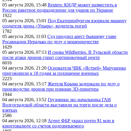
05 августа 2026, 15:48
Reuters: КНДР может разместить в
России ракетное подразделение для ударов по Украине
1922
05 августа 2026, 15:01
Под Екатеринбургом взорвали машину
создателя дрона «Упырь», водитель погиб
1782
05 августа 2026, 11:03
Суд продлил арест бывшему главе
Росавиации Нерадько по делу о мошенничестве
1629
05 августа 2026, 07:13
И снова Wildberries. В Тульской области
после атаки дронов горит сортировочный центр
6016
04 августа 2026, 21:20
Основателя ЧВК «Ястреб» Марущенко
приговорили к 18 годам за похищение военных
2223
04 августа 2026, 15:17
Жителя Крыма задержали по делу о
производстве дронов при помощи 3D‑принтера
1944
04 августа 2026, 13:52
Грузовики экс-начальника ГАИ
Волгоградской области выставили на торги после дела о
взятках
2586
04 августа 2026, 12:18
Агент ФБР украл почти $1 млн в
криптовалюте со счетов подозреваемого