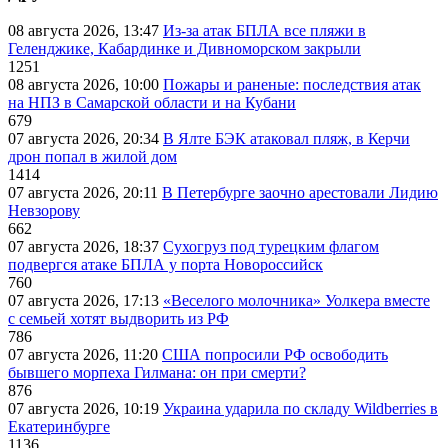
08 августа 2026, 13:47
Из-за атак БПЛА все пляжи в
Геленджике, Кабардинке и Дивноморском закрыли
1251
08 августа 2026, 10:00
Пожары и раненые: последствия атак
на НПЗ в Самарской области и на Кубани
679
07 августа 2026, 20:34
В Ялте БЭК атаковал пляж, в Керчи
дрон попал в жилой дом
1414
07 августа 2026, 20:11
В Петербурге заочно арестовали Лидию
Невзорову
662
07 августа 2026, 18:37
Сухогруз под турецким флагом
подвергся атаке БПЛА у порта Новороссийск
760
07 августа 2026, 17:13
«Веселого молочника» Уолкера вместе
с семьей хотят выдворить из РФ
786
07 августа 2026, 11:20
США попросили РФ освободить
бывшего морпеха Гилмана: он при смерти?
876
07 августа 2026, 10:19
Украина ударила по складу Wildberries в
Екатеринбурге
1136