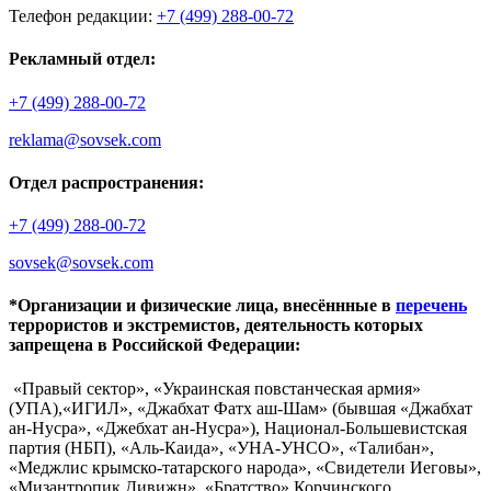
Телефон редакции:
+7 (499) 288-00-72
Рекламный отдел:
+7 (499) 288-00-72
reklama@sovsek.com
Отдел распространения:
+7 (499) 288-00-72
sovsek@sovsek.com
*Организации и физические лица, внесённные в
перечень
террористов и экстремистов, деятельность которых
запрещена в Российской Федерации:
«Правый сектор», «Украинская повстанческая армия»
(УПА),«ИГИЛ», «Джабхат Фатх аш-Шам» (бывшая «Джабхат
ан-Нусра», «Джебхат ан-Нусра»), Национал-Большевистская
партия (НБП), «Аль-Каида», «УНА-УНСО», «Талибан»,
«Меджлис крымско-татарского народа», «Свидетели Иеговы»,
«Мизантропик Дивижн», «Братство» Корчинского,