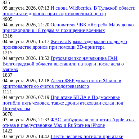
835
05 августа 2026, 07:13
И снова Wildberries. В Тульской области
после атаки дронов горит сортировочный центр
4905
04 августа 2026, 21:20
Основателя ЧВК «Ястреб» Марущенко
приговорили к 18 годам за похищение военных
1316
04 августа 2026, 15:17
Жителя Крыма задержали по делу о
производстве дронов при помощи 3D‑принтера
1215
04 августа 2026, 13:52
Грузовики экс-начальника ГАИ
Волгоградской области выставили на торги после дела о
взятках
1837
04 августа 2026, 12:18
Агент ФБР украл почти $1 млн в
криптовалюте со счетов подозреваемого
1121
04 августа 2026, 07:19
При атаке БПЛА в Подмосковье
погибли пять человек, также дроны атаковали склад под
Петербургом
3070
03 августа 2026, 21:33
ФАС возбудила дело против Apple из-за
отказа в предустановке Max и RuStore на iPhone
1422
03 августа 2026, 14:42
Шесть человек погибли при атаке