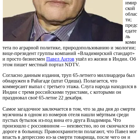
имир
ской
облас
ти;
предс
едате
ль
коми
тета по аграрной политике, природопользованию и экологии;
вице-президент группы компаний «Владимирский стандарт»
и просто бизнесмен
Павел Антов
ушёл из жизни в Индии. Об
этом пишет местный портал NDTV.
Согласно данным издания, труп 65-летнего миллиардера был
обнаружен в Райагаде (штат Одиша). Полагается, что
коммерсант выпал с третьего этажа. Слуга народа находился в
Индии с тремя российскими туристами, с которыми он
праздновал своё 65-летие 22 декабря.
Самое загадочное заключается в том, что за два дня до смерти
мужчины в одном из номеров отеля нашли мёртвым среди
пустых бутылок из-под вина его друга Владимира. Что
произошло с россиянином — неизвестно, но он скончался по
дороге в больницу. Правоохранители полагают, что Павел мог
впасть в депрессию из-за смерти товарища, после чего он и