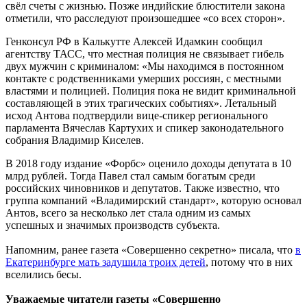
свёл счеты с жизнью. Позже индийские блюстители закона
отметили, что расследуют произошедшее «со всех сторон».
Генконсул РФ в Калькутте Алексей Идамкин сообщил
агентству ТАСС, что местная полиция не связывает гибель
двух мужчин с криминалом: «Мы находимся в постоянном
контакте с родственниками умерших россиян, с местными
властями и полицией. Полиция пока не видит криминальной
составляющей в этих трагических событиях». Летальный
исход Антова подтвердили вице-спикер регионального
парламента Вячеслав Картухих и спикер законодательного
собрания Владимир Киселев.
В 2018 году издание «Форбс» оценило доходы депутата в 10
млрд рублей. Тогда Павел стал самым богатым среди
российских чиновников и депутатов. Также известно, что
группа компаний «Владимирский стандарт», которую основал
Антов, всего за несколько лет стала одним из самых
успешных и значимых производств субъекта.
Напомним, ранее газета «Совершенно секретно» писала, что
в
Екатеринбурге мать задушила троих детей
, потому что в них
вселились бесы.
Уважаемые читатели газеты «Совершенно