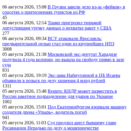
06 августа 2026, 15:08
В Грузии завели дело из-за «фейков» в
соцсетях о притеснениях туристов из РФ
45
06 августа 2026, 12:14
Трамп пригрозил тюрьмой
допустившим утечку данных о нехватке ракет у США
277
06 августа 2026, 09:34
ВСУ атаковали Ярославль:
предварительной целью стал один из крупнейших НПЗ
3008
05 августа 2026, 21:38
Московский экс-депутат Харадизе
получила 4 года колонии, но вышла на свободу прямо в зале
суда
831
05 августа 2026, 19:19
Экс-зама Набиуллиной в ЦБ Исаева
объявили в розыск по делу хищения 4 млрд рублей
1311
05 августа 2026, 15:48
Reuters: КНДР может разместить в
России ракетное подразделение для ударов по Украине
1002
05 августа 2026, 15:01
Под Екатеринбургом взорвали машину
создателя дрона «Упырь», водитель погиб
941
05 августа 2026, 11:03
Суд продлил арест бывшему главе
Росавиации Нерадько по делу о мошенничестве