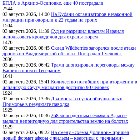
БПЛА в Архипо-Осиповке, еще 40 пострадали
2544
03 августа 2026, 14:00
На Кубани организаторов незаконной
миграции приговорили к 22 годам на троих
1504
03 августа 2026, 11:39
Суд не разрешил властям Израиля
использовать крокодилов для охраны тюрем
1470
03 августа 2026, 08:45
Склад Wildberries загорелся после атаки
дронов во Владимирской области. Пострадал 1 человек
2036
03 августа 2026, 06:42
Трамп анонсировал переговоры между
Вашингтоном и Тегераном
1641
02 августа 2026, 15:41
Количество погибших при вторжении в
испанскую Сеуту мигрантов достигло 90 человек
1924
02 августа 2026, 13:36
Два моста за сутки обрушились в
Приморье в результате паводка
1925
02 августа 2026, 10:36
268 многодетным семьям в Адыгее
выдали непригодную для строительства землю на болотах
1929
02 августа 2026, 09:22
На смену «схемы Долиной» пришёл
новый формат аферы с жильем – квартиры с «вечными»