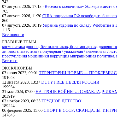
742
07 августа 2026, 17:13
«Веселого молочника» Уолкера вместе с 
765
07 августа 2026, 11:20
США попросили РФ освободить бывшего 
860
07 августа 2026, 10:19
Украина ударила по складу Wildberries в
1115
Все новости
ГЛАВНЫЕ ТЕМЫ
космос
атака дронов, беспилотников, бпла
монархия, дворянств
личность известная / популярная / уважаемая / знаменитая / ис
преступления
мошенники
коррупция
миграционная политика,
Все теги
ЭКСКЛЮЗИВЫ
03 июня 2023, 09:01
ТЕРРИТОРИИ НОВЫЕ — ПРОБЛЕМЫ 
191058
12 января 2023, 13:37
DUTY FREE НЕ ДЛЯ РОССИИ
199934
31 мая 2024, 07:00
НА ТРОПЕ ВОЙНЫ … С «ЗАКЛАДЧИКА
203919
02 ноября 2023, 08:35
ТРУДНОЕ ДЕТСТВО!
189224
06 февраля 2025, 15:00
СПОРТ В СССР: СКАНДАЛЫ, ИНТР
147845