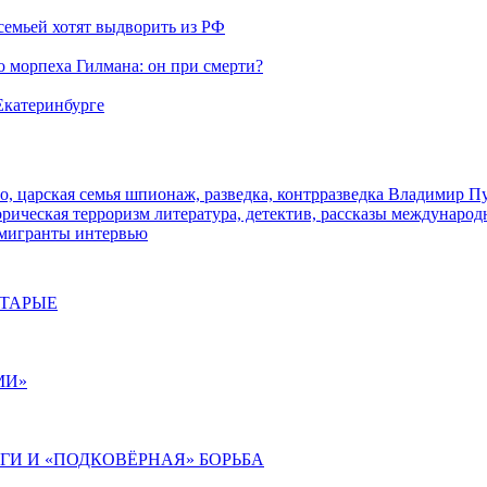
семьей хотят выдворить из РФ
морпеха Гилмана: он при смерти?
 Екатеринбурге
о, царская семья
шпионаж, разведка, контрразведка
Владимир П
торическая
терроризм
литература, детектив, рассказы
международ
 мигранты
интервью
СТАРЫЕ
МИ»
ИГИ И «ПОДКОВЁРНАЯ» БОРЬБА