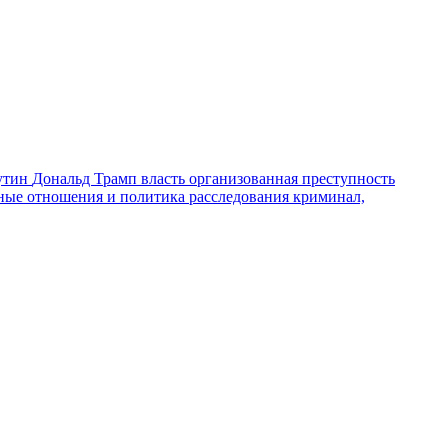
утин
Дональд Трамп
власть
организованная преступность
ные отношения и политика
расследования
криминал,