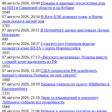
08 августа 2026, 10:00
Пожары и раненые: последствия атак
на НПЗ в Самарской области и на Кубани
1049
07 августа 2026, 20:34
В Ялте БЭК атаковал пляж, в Керчи
дрон попал в жилой дом
1701
07 августа 2026, 20:11
В Петербурге заочно арестовали Лидию
Невзорову
949
07 августа 2026, 18:37
Сухогруз под турецким флагом
подвергся атаке БПЛА у порта Новороссийск
1031
07 августа 2026, 17:13
«Веселого молочника» Уолкера вместе
с семьей хотят выдворить из РФ
1052
07 августа 2026, 11:20
США попросили РФ освободить
бывшего морпеха Гилмана: он при смерти?
1060
07 августа 2026, 10:19
Украина ударила по складу Wildberries в
Екатеринбурге
1331
06 августа 2026, 21:19
Дрон со взрывчаткой в аэропорту
Лейпцига: собрали все подробности
1666
06 августа 2026, 21:06
Ребёнок и женщина погибли во время