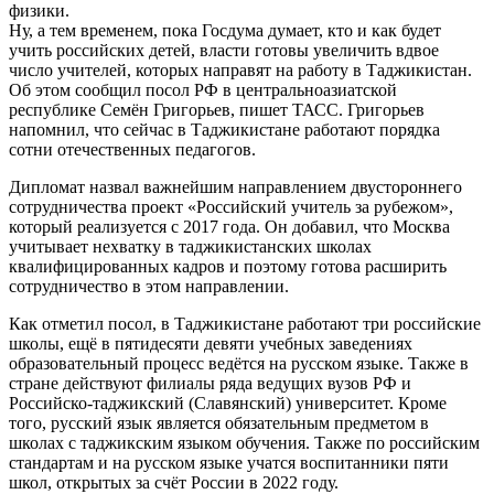
физики.
Ну, а тем временем, пока Госдума думает, кто и как будет
учить российских детей, власти готовы увеличить вдвое
число учителей, которых направят на работу в Таджикистан.
Об этом сообщил посол РФ в центральноазиатской
республике Семён Григорьев, пишет ТАСС. Григорьев
напомнил, что сейчас в Таджикистане работают порядка
сотни отечественных педагогов.
Дипломат назвал важнейшим направлением двустороннего
сотрудничества проект «Российский учитель за рубежом»,
который реализуется с 2017 года. Он добавил, что Москва
учитывает нехватку в таджикистанских школах
квалифицированных кадров и поэтому готова расширить
сотрудничество в этом направлении.
Как отметил посол, в Таджикистане работают три российские
школы, ещё в пятидесяти девяти учебных заведениях
образовательный процесс ведётся на русском языке. Также в
стране действуют филиалы ряда ведущих вузов РФ и
Российско-таджикский (Славянский) университет. Кроме
того, русский язык является обязательным предметом в
школах с таджикским языком обучения. Также по российским
стандартам и на русском языке учатся воспитанники пяти
школ, открытых за счёт России в 2022 году.