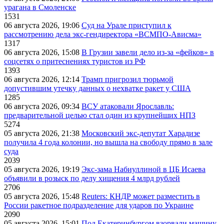
урагана в Смоленске
1531
06 августа 2026, 19:06
Суд на Урале приступил к
рассмотрению дела экс-гендиректора «ВСМПО-Ависма»
1317
06 августа 2026, 15:08
В Грузии завели дело из-за «фейков» в
соцсетях о притеснениях туристов из РФ
1393
06 августа 2026, 12:14
Трамп пригрозил тюрьмой
допустившим утечку данных о нехватке ракет у США
1285
06 августа 2026, 09:34
ВСУ атаковали Ярославль:
предварительной целью стал один из крупнейших НПЗ
5274
05 августа 2026, 21:38
Московский экс-депутат Харадизе
получила 4 года колонии, но вышла на свободу прямо в зале
суда
2039
05 августа 2026, 19:19
Экс-зама Набиуллиной в ЦБ Исаева
объявили в розыск по делу хищения 4 млрд рублей
2706
05 августа 2026, 15:48
Reuters: КНДР может разместить в
России ракетное подразделение для ударов по Украине
2090
05 августа 2026, 15:01
Под Екатеринбургом взорвали машину