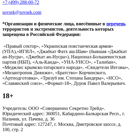
+7 (499) 288-00-72
sovsek@sovsek.com
*Организации и физические лица, внесённные в
перечень
террористов и экстремистов, деятельность которых
запрещена в Российской Федерации:
«Правый сектор», «Украинская повстанческая армия»
(УПА),«ИГИЛ», «Джабхат Фатх аш-Шам» (бывшая «Джабхат
ан-Нусра», «Джебхат ан-Нусра»), Национал-Большевистская
партия (НБП), «Аль-Каида», «УНА-УНСО», «Талибан»,
«Меджлис крымско-татарского народа», «Свидетели Иеговы»,
«Мизантропик Дивижн», «Братство» Корчинского,
«Артподготовка», «Тризуб им. Степана Бандеры», «НСО»,
«Славянский союз», «Формат-18», Дуров Павел Валерьевич.
18+
Учредитель: ООО «Совершенно Секретно Трейд».
Юридический адрес: 360051, Кабардино-Балкарская Респ., г.
Нальчик, ул. Пачева, д. 36
Почтовый адрес: 127247, г. Москва, Дмитровское шоссе, д.
100, стр. 2