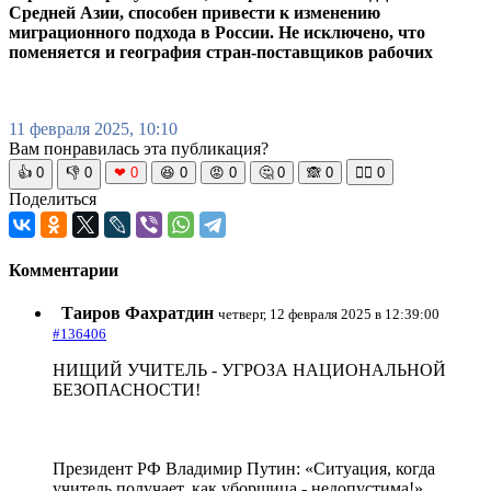
Средней Азии, способен привести к изменению
миграционного подхода в России. Не исключено, что
поменяется и география стран-поставщиков рабочих
11 февраля 2025, 10:10
Вам понравилась эта публикация?
👍
0
👎
0
❤
0
😆
0
😡
0
🤔
0
🙈
0
🧘‍♀️
0
Поделиться
Комментарии
Таиров Фахратдин
четверг, 12 февраля 2025 в 12:39:00
#136406
НИЩИЙ УЧИТЕЛЬ - УГРОЗА НАЦИОНАЛЬНОЙ
БЕЗОПАСНОСТИ!
Президент РФ Владимир Путин: «Ситуация, когда
учитель получает, как уборщица - недопустима!»