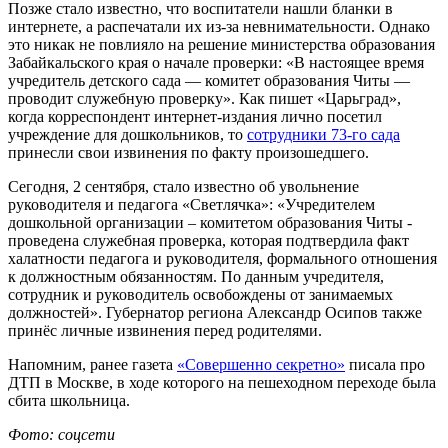
Позже стало известно, что воспитатели нашли бланки в
интернете, а распечатали их из-за невнимательности. Однако
это никак не повлияло на решение министерства образования
Забайкальского края о начале проверки: «В настоящее время
учредитель детского сада — комитет образования Читы —
проводит служебную проверку». Как пишет «Царьград»,
когда корреспондент интернет-издания лично посетил
учреждение для дошкольников, то
сотрудники 73-го сада
принесли свои извинения по факту произошедшего.
Сегодня, 2 сентября, стало известно об увольнение
руководителя и педагога «Светлячка»: «Учредителем
дошкольной организации – комитетом образования Читы -
проведена служебная проверка, которая подтвердила факт
халатности педагога и руководителя, формального отношения
к должностным обязанностям. По данным учредителя,
сотрудник и руководитель освобождены от занимаемых
должностей». Губернатор региона Александр Осипов также
принёс личные извинения перед родителями.
Напомним, ранее газета
«Совершенно секретно»
писала про
ДТП в Москве, в ходе которого на пешеходном переходе была
сбита школьница.
Фото: соцсети