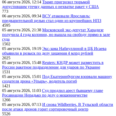
06 августа 2026, 12:14
Трамп пригрозил тюрьмой
допустившим утечку данных о нехватке ракет у США
773
06 августа 2026, 09:34
ВСУ атаковали Ярославль:
предварительной целью стал один из крупнейших НПЗ
4595
05 августа 2026, 21:38
Московский экс-депутат Харадизе
получила 4 года колонии, но вышла на свободу прямо в зале
суда
1502
05 августа 2026, 19:19
Экс-зама Набиуллиной в ЦБ Исаева
объявили в розыск по делу хищения 4 млрд рублей
2025
05 августа 2026, 15:48
Reuters: КНДР может разместить в
России ракетное подразделение для ударов по Украине
1531
05 августа 2026, 15:01
Под Екатеринбургом взорвали машину
создателя дрона «Упырь», водитель погиб
1421
05 августа 2026, 11:03
Суд продлил арест бывшему главе
Росавиации Нерадько по делу о мошенничестве
1266
05 августа 2026, 07:13
И снова Wildberries. В Тульской области
после атаки дронов горит сортировочный центр
5526