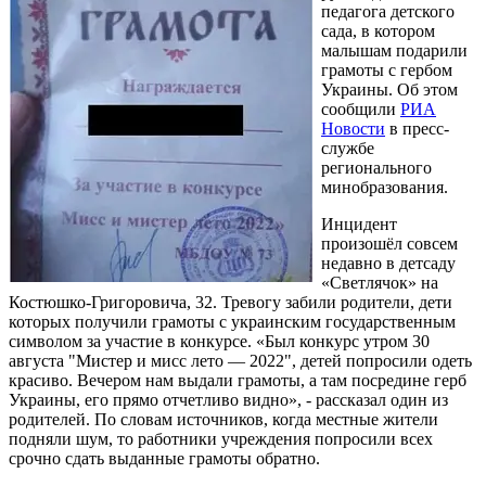
педагога детского
сада, в котором
малышам подарили
грамоты с гербом
Украины. Об этом
сообщили
РИА
Новости
в пресс-
службе
регионального
минобразования.
Инцидент
произошёл совсем
недавно в детсаду
«Светлячок» на
Костюшко-Григоровича, 32. Тревогу забили родители, дети
которых получили грамоты с украинским государственным
символом за участие в конкурсе. «Был конкурс утром 30
августа "Мистер и мисс лето — 2022", детей попросили одеть
красиво. Вечером нам выдали грамоты, а там посредине герб
Украины, его прямо отчетливо видно», - рассказал один из
родителей. По словам источников, когда местные жители
подняли шум, то работники учреждения попросили всех
срочно сдать выданные грамоты обратно.