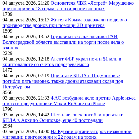
04 августа 2026, 21:20
Основателя ЧВК «Ястреб» Марущенко
приговорили к 18 годам за похищение военных
1789
04 августа 2026, 15:17
Жителя Крыма задержали по делу о
производстве дронов при помощи 3D‑принтера
1599
04 августа 2026, 13:52
Грузовики экс-начальника ГАИ
Волгоградской области выставили на торги после дела о
взятках
2229
04 августа 2026, 12:18
Агент ФБР украл почти $1 млн в
криптовалюте со счетов подозреваемого
1472
04 августа 2026, 07:19
При атаке БПЛА в Подмосковье
погибли пять человек, также дроны атаковали склад под
Петербургом
3566
03 августа 2026, 21:33
ФАС возбудила дело против Apple из-за
отказа в предустановке Max и RuStore на iPhone
1790
03 августа 2026, 14:42
Шесть человек погибли при атаке
БПЛА в Архипо-Осиповке, еще 40 пострадали
2964
03 августа 2026, 14:00
На Кубани организаторов незаконной
миграции приговорили к 22 годам на троих