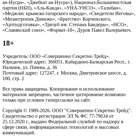
ан-Нусра», «Джебхат ан-Нусра»), Национал-Большевистская
партия (НБП), «Аль-Каида», «УНА-УНСО», «Талибан»,
«Меджлис крымско-татарского народа», «Свидетели Иеговы»,
«Мизантропик Дивижн», «Братство» Корчинского,
«Артподготовка», «Тризуб им. Степана Бандеры», «НСО»,
«Славянский союз», «Формат-18», Дуров Павел Валерьевич.
18+
Учредитель: ООО «Совершенно Секретно Трейд».
Юридический адрес: 360051, Кабардино-Балкарская Респ., г.
Нальчик, ул. Пачева, д. 36
Почтовый адрес: 127247, г. Москва, Дмитровское шоссе, д.
100, стр. 2
Все права защищены. Копирование и использование
материалов запрещено, частичное цитирование возможно
только при условии гиперссылки на сайт.
Copyright © 1989-2026. ООО "Совершенно Секретно Трейд".
Свидетельство о регистрации ЭЛ № ФС 77-79634 от
25.12.2020 г., выдано Федеральной службой по надзору в
сфере связи, информационных технологий и массовых
коммуникаций.