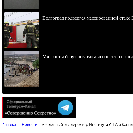
Волгоград подвергся массированной атаке
Мигранты берут штурмом испанскую границ
Главная
Новости
Уволенный экс-директор Института США и Кана