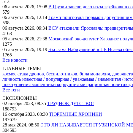
513
06 августа 2026, 15:08
В Грузии завели дело из-за «фейков» в с
579
06 августа 2026, 12:14
Трамп пригрозил тюрьмой допустившим 
598
06 августа 2026, 09:34
ВСУ атаковали Ярославль: предварител
4163
05 августа 2026, 21:38
Московский экс-депутат Харадизе получи
1275
05 августа 2026, 19:19
Экс-зама Набиуллиной в ЦБ Исаева объя
1765
Все новости
ГЛАВНЫЕ ТЕМЫ
космос
атака дронов, беспилотников, бпла
монархия, дворянств
личность известная / популярная / уважаемая / знаменитая / ис
преступления
мошенники
коррупция
миграционная политика,
Все теги
ЭКСКЛЮЗИВЫ
02 ноября 2023, 08:35
ТРУДНОЕ ДЕТСТВО!
188793
16 октября 2023, 08:30
ТЮРЕМНЫЕ ХРОНИКИ
197679
28 мая 2024, 08:50
ЭТО ЛИ НАЗЫВАЕТСЯ ГРУЗИНСКОЙ М
304593