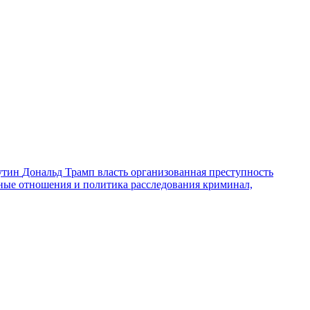
утин
Дональд Трамп
власть
организованная преступность
ные отношения и политика
расследования
криминал,