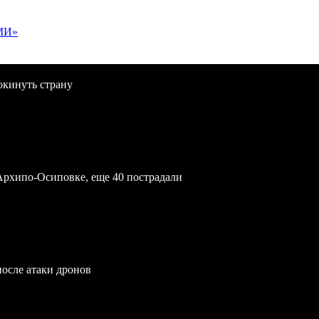
МИ»
окинуть страну
Архипо-Осиповке, еще 40 пострадали
после атаки дронов