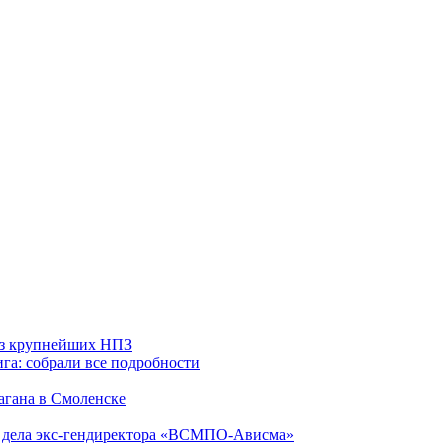
 из крупнейших НПЗ
га: собрали все подробности
агана в Смоленске
ю дела экс-гендиректора «ВСМПО-Ависма»