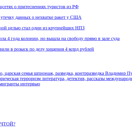
оцсетях о притеснениях туристов из РФ
утечку данных о нехватке ракет у США
ьной целью стал один из крупнейших НПЗ
ла 4 года колонии, но вышла на свободу прямо в зале суда
вили в розыск по делу хищения 4 млрд рублей
о, царская семья
шпионаж, разведка, контрразведка
Владимир П
торическая
терроризм
литература, детектив, рассказы
международ
 мигранты
интервью
ЕЧТОЙ?