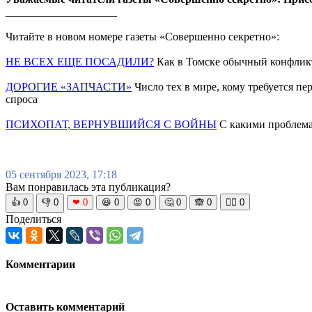
____________________
Читайте в новом номере газеты «Совершенно секретно»:
НЕ ВСЕХ ЕЩЕ ПОСАДИЛИ?
Как в Томске обычный конфликт
ДОРОГИЕ «ЗАПЧАСТИ»
Число тех в мире, кому требуется пе
спроса
ПСИХОПАТ, ВЕРНУВШИЙСЯ С ВОЙНЫ
С какими проблема
05 сентября 2023, 17:18
Вам понравилась эта публикация?
👍
0
👎
0
❤
0
😆
0
😡
0
🤔
0
🙈
0
🧘‍♀️
0
Поделиться
Комментарии
Оставить комментарий