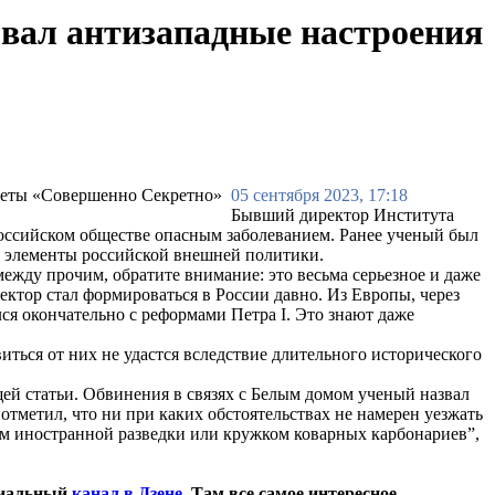
вал антизападные настроения
05 сентября 2023, 17:18
Бывший директор Института
российском обществе опасным заболеванием. Ранее ученый был
ию элементы российской внешней политики.
ежду прочим, обратите внимание: это весьма серьезное и даже
ектор стал формироваться в России давно. Из Европы, через
лся окончательно с реформами Петра I. Это знают даже
иться от них не удастся вследствие длительного исторического
щей статьи. Обвинения в связях с Белым домом ученый назвал
тметил, что ни при каких обстоятельствах не намерен уезжать
дом иностранной разведки или кружком коварных карбонариев”,
циальный
канал в Дзене
. Там все самое интересное.