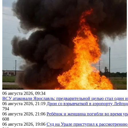
06 августа 2026, 09:34
ВСУ атаковали Ярославль: предварительной целью стал один
06 августа 2026, 21:19
Дрон со взрывчаткой в аэропорту Лейпци
794
06 августа 2026, 21:06
Ребёнок и женщина погибли во время ур
608
06 августа 2026, 19:06
Суд на Урале приступил к рассмотрени