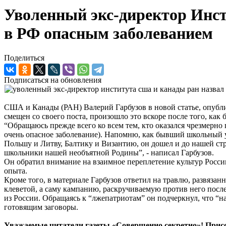
Уволенный экс-директор Инс
в РФ опасным заболеванием
Поделиться
Подписаться на обновления
США и Канады (РАН) Валерий Гарбузов в новой статье, опубли
смещен со своего поста, произошло это вскоре после того, ка
“Обращаюсь прежде всего ко всем тем, кто оказался чрезмерн
очень опасное заболевание). Напомню, как бывший школьный уч
Польшу и Литву, Балтику и Византию, он дошел и до нашей стр
школьники нашей необъятной Родины”, - написал Гарбузов.
Он обратил внимание на взаимное переплетение культур России 
опыта.
Кроме того, в материале Гарбузов ответил на травлю, развяза
клеветой, а саму кампанию, раскручиваемую против него после
из России. Обращаясь к “лжепатриотам” он подчеркнул, что “н
готовящим заговоры.
Уважаемые читатели газеты «Совершенно секретно»! Прис