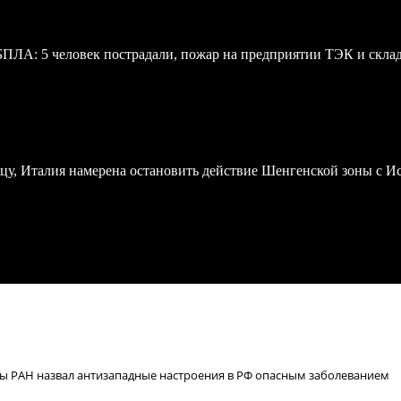
 БПЛА: 5 человек пострадали, пожар на предприятии ТЭК и скл
у, Италия намерена остановить действие Шенгенской зоны с И
ды РАН назвал антизападные настроения в РФ опасным заболеванием