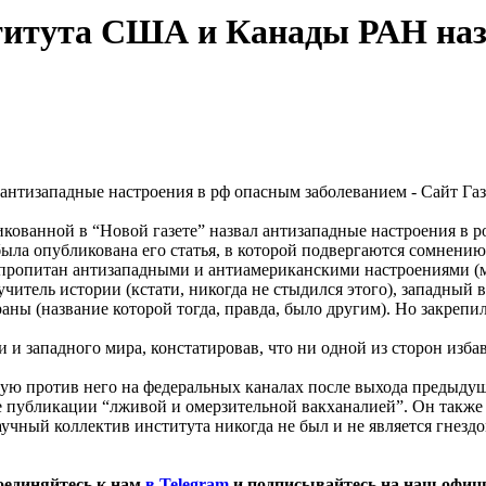
титута США и Канады РАН наз
кованной в “Новой газете” назвал антизападные настроения в 
к была опубликована его статья, в которой подвергаются сомнен
о пропитан антизападными и антиамериканскими настроениями (м
итель истории (кстати, никогда не стыдился этого), западный в
аны (название которой тогда, правда, было другим). Но закрепи
и западного мира, констатировав, что ни одной из сторон избав
нную против него на федеральных каналах после выхода предыду
 публикации “лживой и омерзительной вакханалией”. Он также о
аучный коллектив института никогда не был и не является гнез
оединяйтесь к нам
в Telegram
и подписывайтесь на наш офи