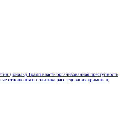
утин
Дональд Трамп
власть
организованная преступность
ные отношения и политика
расследования
криминал,