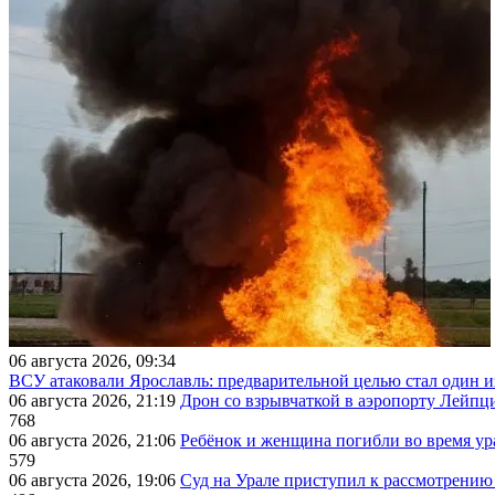
06 августа 2026, 09:34
ВСУ атаковали Ярославль: предварительной целью стал один
06 августа 2026, 21:19
Дрон со взрывчаткой в аэропорту Лейпци
768
06 августа 2026, 21:06
Ребёнок и женщина погибли во время ур
579
06 августа 2026, 19:06
Суд на Урале приступил к рассмотрени