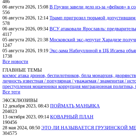
486
06 августа 2026, 15:08
В Грузии завели дело из-за «фейков» в с
556
06 августа 2026, 12:14
Трамп пригрозил тюрьмой допустившим 
578
06 августа 2026, 09:34
ВСУ атаковали Ярославль: предварител
4117
05 августа 2026, 21:38
Московский экс-депутат Харадизе получи
1247
05 августа 2026, 19:19
Экс-зама Набиуллиной в ЦБ Исаева объя
1738
Все новости
ГЛАВНЫЕ ТЕМЫ
космос
атака дронов, беспилотников, бпла
монархия, дворянств
личность известная / популярная / уважаемая / знаменитая / ис
преступления
мошенники
коррупция
миграционная политика,
Все теги
ЭКСКЛЮЗИВЫ
12 декабря 2023, 08:43
ПОЙМАТЬ МАНЬЯКА
204023
13 октября 2023, 09:14
КОВАРНЫЙ ПЛАН
190456
28 мая 2024, 08:50
ЭТО ЛИ НАЗЫВАЕТСЯ ГРУЗИНСКОЙ М
304575