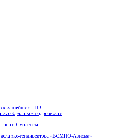
 из крупнейших НПЗ
га: собрали все подробности
агана в Смоленске
ю дела экс-гендиректора «ВСМПО-Ависма»