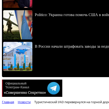
Politico: Украина готова помочь США в во
В России начали штрафовать заводы за нед
Главная
Новости
Туристический УАЗ перевернулся на горной доро