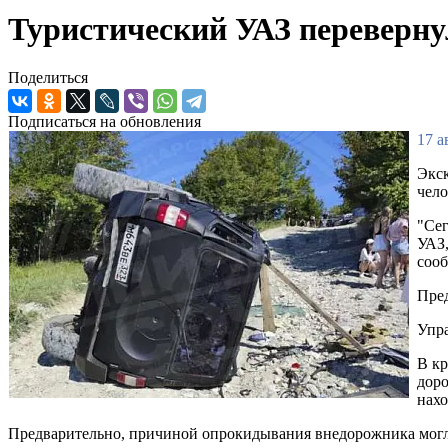
Туристический УАЗ перевернул
Поделиться
Подписаться на обновления
17 а
Экск
чело
"Сег
УАЗ,
соо
Пред
Упра
В кр
доро
нахо
Предварительно, причиной опрокидывания внедорожника могла