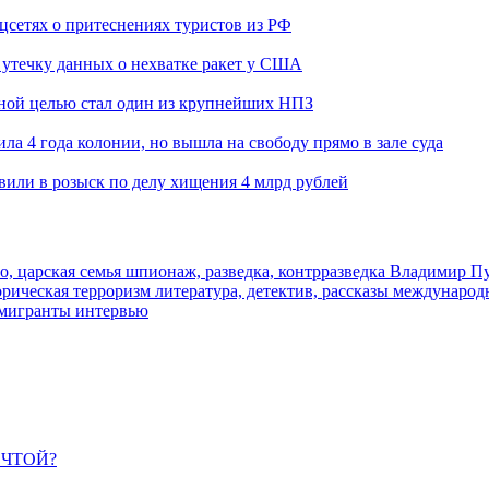
оцсетях о притеснениях туристов из РФ
утечку данных о нехватке ракет у США
ьной целью стал один из крупнейших НПЗ
ла 4 года колонии, но вышла на свободу прямо в зале суда
вили в розыск по делу хищения 4 млрд рублей
о, царская семья
шпионаж, разведка, контрразведка
Владимир П
торическая
терроризм
литература, детектив, рассказы
международ
 мигранты
интервью
ЕЧТОЙ?