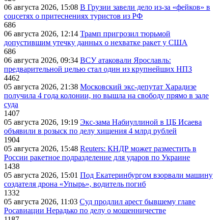
06 августа 2026, 15:08
В Грузии завели дело из-за «фейков» в
соцсетях о притеснениях туристов из РФ
686
06 августа 2026, 12:14
Трамп пригрозил тюрьмой
допустившим утечку данных о нехватке ракет у США
686
06 августа 2026, 09:34
ВСУ атаковали Ярославль:
предварительной целью стал один из крупнейших НПЗ
4462
05 августа 2026, 21:38
Московский экс-депутат Харадизе
получила 4 года колонии, но вышла на свободу прямо в зале
суда
1407
05 августа 2026, 19:19
Экс-зама Набиуллиной в ЦБ Исаева
объявили в розыск по делу хищения 4 млрд рублей
1904
05 августа 2026, 15:48
Reuters: КНДР может разместить в
России ракетное подразделение для ударов по Украине
1438
05 августа 2026, 15:01
Под Екатеринбургом взорвали машину
создателя дрона «Упырь», водитель погиб
1332
05 августа 2026, 11:03
Суд продлил арест бывшему главе
Росавиации Нерадько по делу о мошенничестве
1187