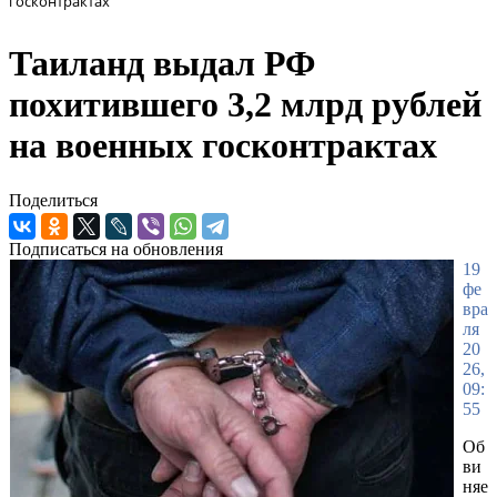
госконтрактах
Таиланд выдал РФ
похитившего 3,2 млрд рублей
на военных госконтрактах
Поделиться
Подписаться на обновления
19
фе
вра
ля
20
26,
09:
55
Об
ви
няе