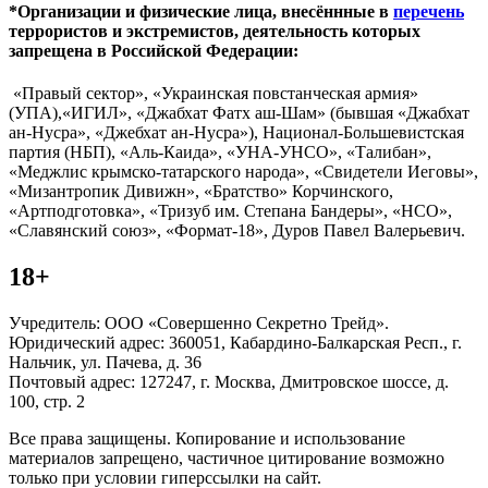
*Организации и физические лица, внесённные в
перечень
террористов и экстремистов, деятельность которых
запрещена в Российской Федерации:
«Правый сектор», «Украинская повстанческая армия»
(УПА),«ИГИЛ», «Джабхат Фатх аш-Шам» (бывшая «Джабхат
ан-Нусра», «Джебхат ан-Нусра»), Национал-Большевистская
партия (НБП), «Аль-Каида», «УНА-УНСО», «Талибан»,
«Меджлис крымско-татарского народа», «Свидетели Иеговы»,
«Мизантропик Дивижн», «Братство» Корчинского,
«Артподготовка», «Тризуб им. Степана Бандеры», «НСО»,
«Славянский союз», «Формат-18», Дуров Павел Валерьевич.
18+
Учредитель: ООО «Совершенно Секретно Трейд».
Юридический адрес: 360051, Кабардино-Балкарская Респ., г.
Нальчик, ул. Пачева, д. 36
Почтовый адрес: 127247, г. Москва, Дмитровское шоссе, д.
100, стр. 2
Все права защищены. Копирование и использование
материалов запрещено, частичное цитирование возможно
только при условии гиперссылки на сайт.