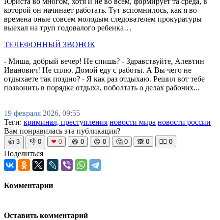
Юриста во многом, хотя и не во всем, формирует та среда, в
которой он начинает работать. Тут вспомнилось, как я во
времена оные совсем молодым следователем прокуратуры
выехал на труп годовалого ребенка…
ТЕЛЕФОННЫЙ ЗВОНОК
- Миша, добрый вечер! Не спишь? - Здравствуйте, Алевтин
Иванович! Не сплю. Домой еду с работы. А Вы чего не
отдыхаете так поздно? - Я как раз отдыхаю. Решил вот тебе
позвонить в порядке отдыха, поболтать о делах рабочих...
19 февраля 2026, 09:55
Теги:
криминал, преступления
новости мира
новости россии
Вам понравилась эта публикация?
👍
3
👎
0
❤
0
😆
0
😡
0
🤔
0
🙈
0
🧘‍♀️
0
Поделиться
Комментарии
Оставить комментарий