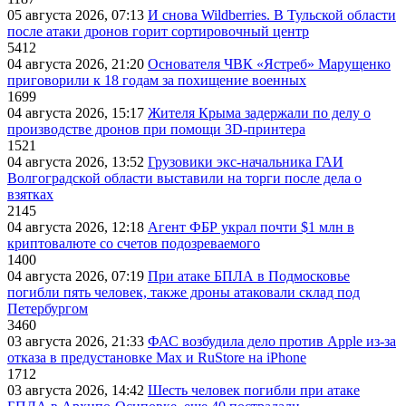
05 августа 2026, 07:13
И снова Wildberries. В Тульской области
после атаки дронов горит сортировочный центр
5412
04 августа 2026, 21:20
Основателя ЧВК «Ястреб» Марущенко
приговорили к 18 годам за похищение военных
1699
04 августа 2026, 15:17
Жителя Крыма задержали по делу о
производстве дронов при помощи 3D‑принтера
1521
04 августа 2026, 13:52
Грузовики экс-начальника ГАИ
Волгоградской области выставили на торги после дела о
взятках
2145
04 августа 2026, 12:18
Агент ФБР украл почти $1 млн в
криптовалюте со счетов подозреваемого
1400
04 августа 2026, 07:19
При атаке БПЛА в Подмосковье
погибли пять человек, также дроны атаковали склад под
Петербургом
3460
03 августа 2026, 21:33
ФАС возбудила дело против Apple из-за
отказа в предустановке Max и RuStore на iPhone
1712
03 августа 2026, 14:42
Шесть человек погибли при атаке