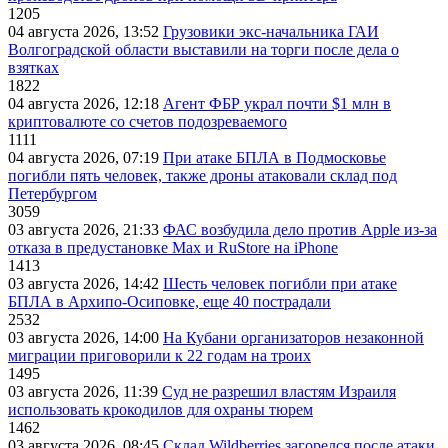
1205
04 августа 2026, 13:52
Грузовики экс-начальника ГАИ
Волгоградской области выставили на торги после дела о
взятках
1822
04 августа 2026, 12:18
Агент ФБР украл почти $1 млн в
криптовалюте со счетов подозреваемого
1111
04 августа 2026, 07:19
При атаке БПЛА в Подмосковье
погибли пять человек, также дроны атаковали склад под
Петербургом
3059
03 августа 2026, 21:33
ФАС возбудила дело против Apple из-за
отказа в предустановке Max и RuStore на iPhone
1413
03 августа 2026, 14:42
Шесть человек погибли при атаке
БПЛА в Архипо-Осиповке, еще 40 пострадали
2532
03 августа 2026, 14:00
На Кубани организаторов незаконной
миграции приговорили к 22 годам на троих
1495
03 августа 2026, 11:39
Суд не разрешил властям Израиля
использовать крокодилов для охраны тюрем
1462
03 августа 2026, 08:45
Склад Wildberries загорелся после атаки