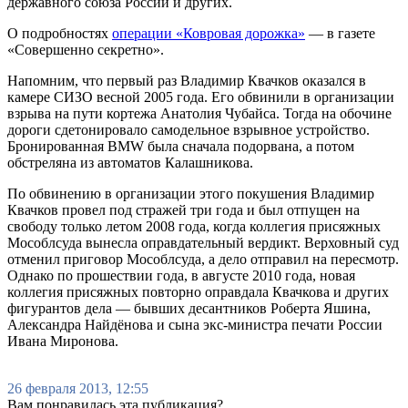
державного союза России и других.
О подробностях
операции «Ковровая дорожка»
— в газете
«Совершенно секретно».
Напомним, что первый раз Владимир Квачков оказался в
камере СИЗО весной 2005 года. Его обвинили в организации
взрыва на пути кортежа Анатолия Чубайса. Тогда на обочине
дороги сдетонировало самодельное взрывное устройство.
Бронированная BMW была сначала подорвана, а потом
обстреляна из автоматов Калашникова.
По обвинению в организации этого покушения Владимир
Квачков провел под стражей три года и был отпущен на
свободу только летом 2008 года, когда коллегия присяжных
Мособлсуда вынесла оправдательный вердикт. Верховный суд
отменил приговор Мособлсуда, а дело отправил на пересмотр.
Однако по прошествии года, в августе 2010 года, новая
коллегия присяжных повторно оправдала Квачкова и других
фигурантов дела — бывших десантников Роберта Яшина,
Александра Найдёнова и сына экс-министра печати России
Ивана Миронова.
26 февраля 2013, 12:55
Вам понравилась эта публикация?