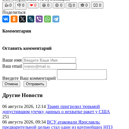
👍
0
👎
0
❤
0
😆
0
😡
0
🤔
0
🙈
0
🧘‍♀️
0
Поделиться
Комментарии
Оставить комментарий
Ваше имя
Ваш email
Введите Ваш комментарий
Отмена
Отправить
Другие Новости
06 августа 2026, 12:14
Трамп пригрозил тюрьмой
допустившим утечку данных о нехватке ракет у США
251
06 августа 2026, 09:34
ВСУ атаковали Ярославль:
предварительной целью стал один из крупнейших НПЗ