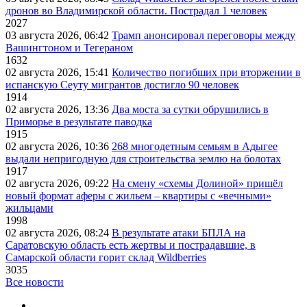
дронов во Владимирской области. Пострадал 1 человек
2027
03 августа 2026, 06:42
Трамп анонсировал переговоры между
Вашингтоном и Тегераном
1632
02 августа 2026, 15:41
Количество погибших при вторжении в
испанскую Сеуту мигрантов достигло 90 человек
1914
02 августа 2026, 13:36
Два моста за сутки обрушились в
Приморье в результате паводка
1915
02 августа 2026, 10:36
268 многодетным семьям в Адыгее
выдали непригодную для строительства землю на болотах
1917
02 августа 2026, 09:22
На смену «схемы Долиной» пришёл
новый формат аферы с жильем – квартиры с «вечными»
жильцами
1998
02 августа 2026, 08:24
В результате атаки БПЛА на
Саратовскую область есть жертвы и пострадавшие, в
Самарской области горит склад Wildberries
3035
Все новости