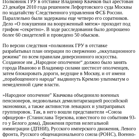
Полковник ГРУ в отставке Владимир Квачков был арестован
23 декабря 2010 года решением Лефортовского суда Москвы
по ходатайству Следственного управления ФСБ России.
Параллельно были задержаны еще четверо его соратников.
Дело «О покушении на вооруженный мятеж» проходит под
грифом «секретно». В ходе расследования было допрошено
более 60 свидетелей и проведено 50 обысков.
По версии следствия «полковник ГРУ в отставке
разрабатывал план операции по свержению „оккупационного
режима“ по всем правилам диверсионного искусства.
Созданное им „Народное ополчение“ должно было занять
города Иваново и Владимир силами шестисот ополченцев,
затем блокировать дороги, ведущие в Москву, и от имени
„порабощенного народа“ выдвинуть Кремлю ультиматум о
немедленной сдаче власти.
»Народное ополчение" Квачкова объединило военных
пенсионеров, недовольных демилитаризацией российской
экономики, а также активистов левацких и ультраправых
группировок. Так, в него вошли представители «Союза
офицеров» (Станислава Терехова, известного по событиям 93-
го у Белого дома), Движения против нелегальной
иммиграции (ДПНИ), Русского имперского движения, Левого
фронта, Русского общенационального союза (РОНС), Военно-