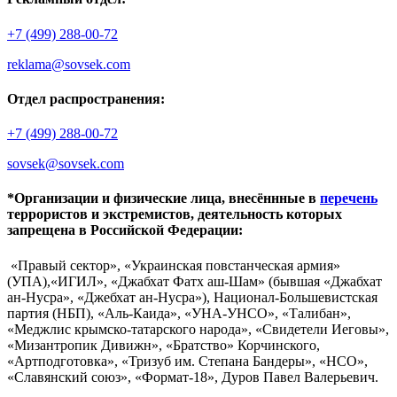
+7 (499) 288-00-72
reklama@sovsek.com
Отдел распространения:
+7 (499) 288-00-72
sovsek@sovsek.com
*Организации и физические лица, внесённные в
перечень
террористов и экстремистов, деятельность которых
запрещена в Российской Федерации:
«Правый сектор», «Украинская повстанческая армия»
(УПА),«ИГИЛ», «Джабхат Фатх аш-Шам» (бывшая «Джабхат
ан-Нусра», «Джебхат ан-Нусра»), Национал-Большевистская
партия (НБП), «Аль-Каида», «УНА-УНСО», «Талибан»,
«Меджлис крымско-татарского народа», «Свидетели Иеговы»,
«Мизантропик Дивижн», «Братство» Корчинского,
«Артподготовка», «Тризуб им. Степана Бандеры», «НСО»,
«Славянский союз», «Формат-18», Дуров Павел Валерьевич.