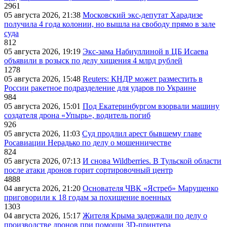
2961
05 августа 2026, 21:38
Московский экс-депутат Харадизе
получила 4 года колонии, но вышла на свободу прямо в зале
суда
812
05 августа 2026, 19:19
Экс-зама Набиуллиной в ЦБ Исаева
объявили в розыск по делу хищения 4 млрд рублей
1278
05 августа 2026, 15:48
Reuters: КНДР может разместить в
России ракетное подразделение для ударов по Украине
984
05 августа 2026, 15:01
Под Екатеринбургом взорвали машину
создателя дрона «Упырь», водитель погиб
926
05 августа 2026, 11:03
Суд продлил арест бывшему главе
Росавиации Нерадько по делу о мошенничестве
824
05 августа 2026, 07:13
И снова Wildberries. В Тульской области
после атаки дронов горит сортировочный центр
4888
04 августа 2026, 21:20
Основателя ЧВК «Ястреб» Марущенко
приговорили к 18 годам за похищение военных
1303
04 августа 2026, 15:17
Жителя Крыма задержали по делу о
производстве дронов при помощи 3D‑принтера