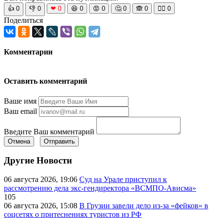
👍
0
👎
0
❤
0
😆
0
😡
0
🤔
0
🙈
0
🧘‍♀️
0
Поделиться
Комментарии
Оставить комментарий
Ваше имя
Ваш email
Введите Ваш комментарий
Отмена
Отправить
Другие Новости
06 августа 2026, 19:06
Суд на Урале приступил к
рассмотрению дела экс-гендиректора «ВСМПО-Ависма»
105
06 августа 2026, 15:08
В Грузии завели дело из-за «фейков» в
соцсетях о притеснениях туристов из РФ