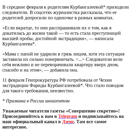
В середине февраля к родителям Курбангалеевой* приходили
следователи. В соцсетях журналистка рассказала, что ее
родителей допросили по одиночке в разных комнатах.
«Если вкратце, то они расспрашивали их о том, как я
докатилась до жизни такой — то есть стала преступницей
высшей пробы, достойной экстрадиции», — написала
Курбангалеева*.
«Мама с папой не ударили в грязь лицом, хотя эта ситуация
заставила их сильно понервничать. <...> Следователи вели
себя вежливо и не переворачивали квартиру вверх дном,
спасибо и на этом», — добавила она.
11 февраля Генпрокуратура РФ потребовала от Чехии
экстрадиции Фариды Курбангалеевой*. Что стало поводом
для такого требования, неизвестно.
* Признана в России иноагентом
Уважаемые читатели газеты «Совершенно секретно»!
Присоединяйтесь к нам в
Telegram
и подписывайтесь на
наш официальный канал в
Дзене
. Там все самое
интересное.
____________________