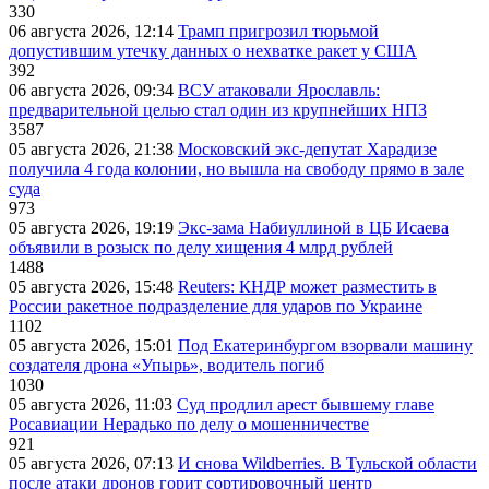
330
06 августа 2026, 12:14
Трамп пригрозил тюрьмой
допустившим утечку данных о нехватке ракет у США
392
06 августа 2026, 09:34
ВСУ атаковали Ярославль:
предварительной целью стал один из крупнейших НПЗ
3587
05 августа 2026, 21:38
Московский экс-депутат Харадизе
получила 4 года колонии, но вышла на свободу прямо в зале
суда
973
05 августа 2026, 19:19
Экс-зама Набиуллиной в ЦБ Исаева
объявили в розыск по делу хищения 4 млрд рублей
1488
05 августа 2026, 15:48
Reuters: КНДР может разместить в
России ракетное подразделение для ударов по Украине
1102
05 августа 2026, 15:01
Под Екатеринбургом взорвали машину
создателя дрона «Упырь», водитель погиб
1030
05 августа 2026, 11:03
Суд продлил арест бывшему главе
Росавиации Нерадько по делу о мошенничестве
921
05 августа 2026, 07:13
И снова Wildberries. В Тульской области
после атаки дронов горит сортировочный центр