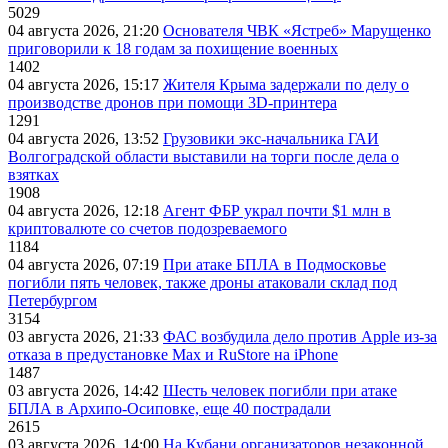
5029
04 августа 2026, 21:20
Основателя ЧВК «Ястреб» Марущенко
приговорили к 18 годам за похищение военных
1402
04 августа 2026, 15:17
Жителя Крыма задержали по делу о
производстве дронов при помощи 3D‑принтера
1291
04 августа 2026, 13:52
Грузовики экс-начальника ГАИ
Волгоградской области выставили на торги после дела о
взятках
1908
04 августа 2026, 12:18
Агент ФБР украл почти $1 млн в
криптовалюте со счетов подозреваемого
1184
04 августа 2026, 07:19
При атаке БПЛА в Подмосковье
погибли пять человек, также дроны атаковали склад под
Петербургом
3154
03 августа 2026, 21:33
ФАС возбудила дело против Apple из-за
отказа в предустановке Max и RuStore на iPhone
1487
03 августа 2026, 14:42
Шесть человек погибли при атаке
БПЛА в Архипо-Осиповке, еще 40 пострадали
2615
03 августа 2026, 14:00
На Кубани организаторов незаконной