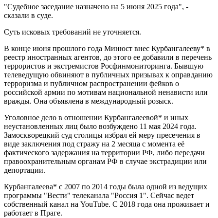
"Судебное заседание назначено на 5 июня 2025 года", -
сказали в суде.
Суть исковых требований не уточняется.
В конце июня прошлого года Минюст внес Курбангалееву* в
реестр иностранных агентов, до этого ее добавили в перечень
террористов и экстремистов Росфинмониторинга. Бывшую
телеведущую обвиняют в публичных призывах к оправданию
терроризма и публичном распространении фейков о
российской армии по мотивам национальной ненависти или
вражды. Она объявлена в международный розыск.
Уголовное дело в отношении Курбангалеевой* и иных
неустановленных лиц было возбуждено 11 мая 2024 года.
Замоскворецкий суд столицы избрал ей меру пресечения в
виде заключения под стражу на 2 месяца с момента её
фактического задержания на территории РФ, либо передачи
правоохранительным органам РФ в случае экстрадиции или
депортации.
Курбангалеева* с 2007 по 2014 годы была одной из ведущих
программы "Вести" телеканала "Россия 1". Сейчас ведет
собственный канал на YouTube. С 2018 года она проживает и
работает в Праге.