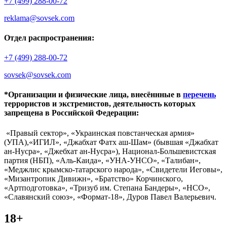
+7 (499) 288-00-72
reklama@sovsek.com
Отдел распространения:
+7 (499) 288-00-72
sovsek@sovsek.com
*Организации и физические лица, внесённные в
перечень
террористов и экстремистов, деятельность которых
запрещена в Российской Федерации:
«Правый сектор», «Украинская повстанческая армия»
(УПА),«ИГИЛ», «Джабхат Фатх аш-Шам» (бывшая «Джабхат
ан-Нусра», «Джебхат ан-Нусра»), Национал-Большевистская
партия (НБП), «Аль-Каида», «УНА-УНСО», «Талибан»,
«Меджлис крымско-татарского народа», «Свидетели Иеговы»,
«Мизантропик Дивижн», «Братство» Корчинского,
«Артподготовка», «Тризуб им. Степана Бандеры», «НСО»,
«Славянский союз», «Формат-18», Дуров Павел Валерьевич.
18+