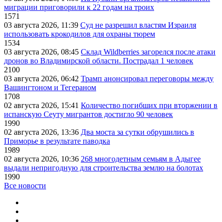
миграции приговорили к 22 годам на троих
1571
03 августа 2026, 11:39
Суд не разрешил властям Израиля
использовать крокодилов для охраны тюрем
1534
03 августа 2026, 08:45
Склад Wildberries загорелся после атаки
дронов во Владимирской области. Пострадал 1 человек
2100
03 августа 2026, 06:42
Трамп анонсировал переговоры между
Вашингтоном и Тегераном
1708
02 августа 2026, 15:41
Количество погибших при вторжении в
испанскую Сеуту мигрантов достигло 90 человек
1990
02 августа 2026, 13:36
Два моста за сутки обрушились в
Приморье в результате паводка
1989
02 августа 2026, 10:36
268 многодетным семьям в Адыгее
выдали непригодную для строительства землю на болотах
1990
Все новости