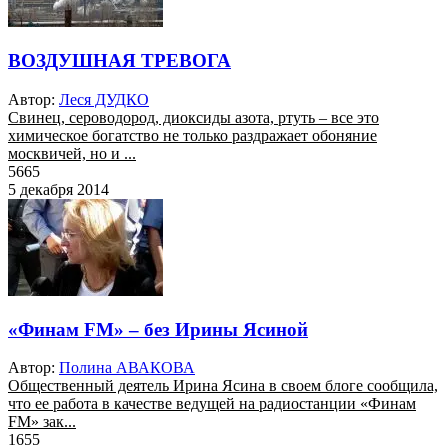
ВОЗДУШНАЯ ТРЕВОГА
Автор:
Леся ДУДКО
Свинец, сероводород, диоксиды азота, ртуть – все это
химическое богатство не только раздражает обоняние
москвичей, но и ...
5665
5 декабря 2014
«Финам FM» – без Ирины Ясиной
Автор:
Полина АВАКОВА
Общественный деятель Ирина Ясина в своем блоге сообщила,
что ее работа в качестве ведущей на радиостанции «Финам
FM» зак...
1655