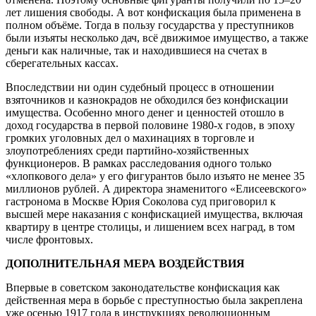
лет лишения свободы. А вот конфискация была применена в
полном объёме. Тогда в пользу государства у преступников
были изъяты несколько дач, всё движимое имущество, а также
деньги как наличные, так и находившиеся на счетах в
сберегательных кассах.
Впоследствии ни один судебный процесс в отношении
взяточников и казнокрадов не обходился без конфискации
имущества. Особенно много денег и ценностей отошло в
доход государства в первой половине 1980-х годов, в эпоху
громких уголовных дел о махинациях в торговле и
злоупотреблениях среди партийно-хозяйственных
функционеров. В рамках расследования одного только
«хлопкового дела» у его фигурантов было изъято не менее 35
миллионов рублей. А директора знаменитого «Елисеевского»
гастронома в Москве Юрия Соколова суд приговорил к
высшей мере наказания с конфискацией имущества, включая
квартиру в центре столицы, и лишением всех наград, в том
числе фронтовых.
ДОПОЛНИТЕЛЬНАЯ МЕРА ВОЗДЕЙСТВИЯ
Впервые в советском законодательстве конфискация как
действенная мера в борьбе с преступностью была закреплена
уже осенью 1917 года в инструкциях революционным