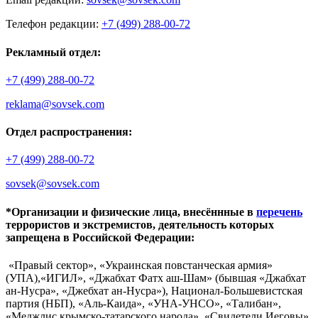
Телефон редакции:
+7 (499) 288-00-72
Рекламный отдел:
+7 (499) 288-00-72
reklama@sovsek.com
Отдел распространения:
+7 (499) 288-00-72
sovsek@sovsek.com
*Организации и физические лица, внесённные в
перечень
террористов и экстремистов, деятельность которых
запрещена в Российской Федерации:
«Правый сектор», «Украинская повстанческая армия»
(УПА),«ИГИЛ», «Джабхат Фатх аш-Шам» (бывшая «Джабхат
ан-Нусра», «Джебхат ан-Нусра»), Национал-Большевистская
партия (НБП), «Аль-Каида», «УНА-УНСО», «Талибан»,
«Меджлис крымско-татарского народа», «Свидетели Иеговы»,