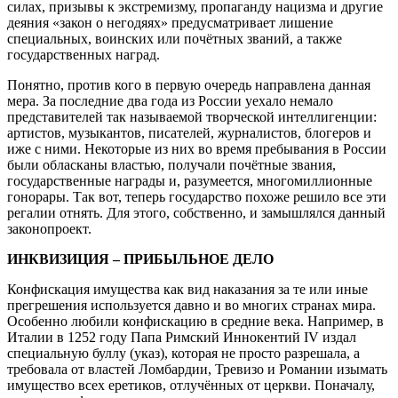
силах, призывы к экстремизму, пропаганду нацизма и другие
деяния «закон о негодяях» предусматривает лишение
специальных, воинских или почётных званий, а также
государственных наград.
Понятно, против кого в первую очередь направлена данная
мера. За последние два года из России уехало немало
представителей так называемой творческой интеллигенции:
артистов, музыкантов, писателей, журналистов, блогеров и
иже с ними. Некоторые из них во время пребывания в России
были обласканы властью, получали почётные звания,
государственные награды и, разумеется, многомиллионные
гонорары. Так вот, теперь государство похоже решило все эти
регалии отнять. Для этого, собственно, и замышлялся данный
законопроект.
ИНКВИЗИЦИЯ – ПРИБЫЛЬНОЕ ДЕЛО
Конфискация имущества как вид наказания за те или иные
прегрешения используется давно и во многих странах мира.
Особенно любили конфискацию в средние века. Например, в
Италии в 1252 году Папа Римский Иннокентий IV издал
специальную буллу (указ), которая не просто разрешала, а
требовала от властей Ломбардии, Тревизо и Романии изымать
имущество всех еретиков, отлучённых от церкви. Поначалу,