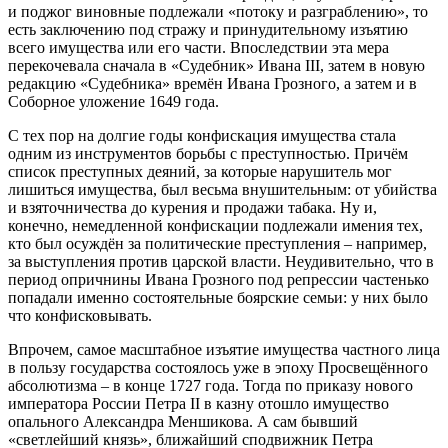
и поджог виновные подлежали «потоку и разграблению», то
есть заключению под стражу и принудительному изъятию
всего имущества или его части. Впоследствии эта мера
перекочевала сначала в «Судебник» Ивана III, затем в новую
редакцию «Судебника» времён Ивана Грозного, а затем и в
Соборное уложение 1649 года.
С тех пор на долгие годы конфискация имущества стала
одним из инструментов борьбы с преступностью. Причём
список преступных деяний, за которые нарушитель мог
лишиться имущества, был весьма внушительным: от убийства
и взяточничества до курения и продажи табака. Ну и,
конечно, немедленной конфискации подлежали имения тех,
кто был осуждён за политические преступления – например,
за выступления против царской власти. Неудивительно, что в
период опричнины Ивана Грозного под репрессии частенько
попадали именно состоятельные боярские семьи: у них было
что конфисковывать.
Впрочем, самое масштабное изъятие имущества частного лица
в пользу государства состоялось уже в эпоху Просвещённого
абсолютизма – в конце 1727 года. Тогда по приказу нового
императора России Петра II в казну отошло имущество
опального Александра Меншикова. А сам бывший
«светлейший князь», ближайший сподвижник Петра