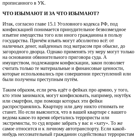
прописанного в УК.
ЧТО ИЗЫМАЮТ И ЗА ЧТО ИЗЫМАЮТ?
Итак, согласно главе 15.1 Уголовного кодекса РФ, под
конфискацией понимается принудительное безвозмездное
изъятие имущества того или иного гражданина в пользу
государства. Причём изъять могут абсолютно всё: от
наличных денег, найденных под матрасом при обыске, до
загородного дворца. Однако применять эту меру могут только
на основании обвинительного приговора суда. А
имуществом, подлежащим конфискации, закон позволяет
считать только те материальные и финансовые ценности,
которые использовались при совершении преступлений или
были получены преступным путём.
Таким образом, если речь идёт о фейках про армию, у того,
кто этим занимался, могут конфисковать, например, ноутбук
или смартфон, при помощи которых эти фейки
распространялись. Квартиру или дачу никто отнимать не
станет. Но если выяснится, что в вашей квартире с вашего
ведома какое-то время обретались террористы или
экстремисты, то суд вправе забрать у вас и «хату». То же
самое относится и к личному автотранспорту. Если какой-
нибудь несознательный гражданин содействовал террористам