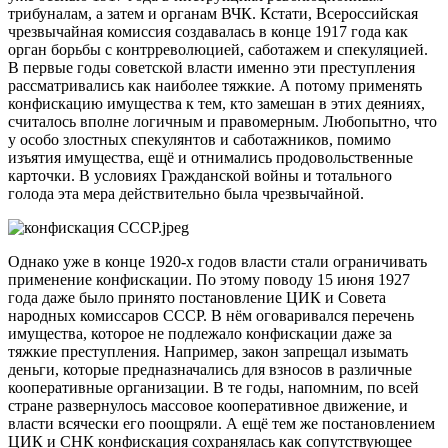
трибуналам, а затем и органам ВЧК. Кстати, Всероссийская
чрезвычайная комиссия создавалась в конце 1917 года как
орган борьбы с контрреволюцией, саботажем и спекуляцией.
В первые годы советской власти именно эти преступления
рассматривались как наиболее тяжкие. А потому применять
конфискацию имущества к тем, кто замешан в этих деяниях,
считалось вполне логичным и правомерным. Любопытно, что
у особо злостных спекулянтов и саботажников, помимо
изъятия имущества, ещё и отнимались продовольственные
карточки. В условиях Гражданской войны и тотального
голода эта мера действительно была чрезвычайной.
Однако уже в конце 1920-х годов власти стали ограничивать
применение конфискации. По этому поводу 15 июня 1927
года даже было принято постановление ЦИК и Совета
народных комиссаров СССР. В нём оговаривался перечень
имущества, которое не подлежало конфискации даже за
тяжкие преступления. Например, закон запрещал изымать
деньги, которые предназначались для взносов в различные
кооперативные организации. В те годы, напомним, по всей
стране развернулось массовое кооперативное движение, и
власти всячески его поощряли. А ещё тем же постановлением
ЦИК и СНК конфискация сохранялась как сопутствующее