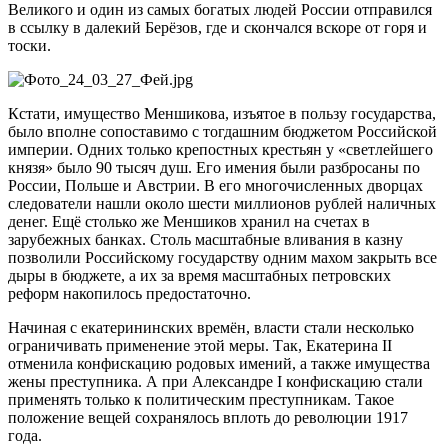
Великого и один из самых богатых людей России отправился
в ссылку в далекий Берёзов, где и скончался вскоре от горя и
тоски.
Кстати, имущество Меншикова, изъятое в пользу государства,
было вполне сопоставимо с тогдашним бюджетом Российской
империи. Одних только крепостных крестьян у «светлейшего
князя» было 90 тысяч душ. Его имения были разбросаны по
России, Польше и Австрии. В его многочисленных дворцах
следователи нашли около шести миллионов рублей наличных
денег. Ещё столько же Меншиков хранил на счетах в
зарубежных банках. Столь масштабные вливания в казну
позволили Российскому государству одним махом закрыть все
дыры в бюджете, а их за время масштабных петровских
реформ накопилось предостаточно.
Начиная с екатерининских времён, власти стали несколько
ограничивать применение этой меры. Так, Екатерина II
отменила конфискацию родовых имений, а также имущества
жены преступника. А при Александре I конфискацию стали
применять только к политическим преступникам. Такое
положение вещей сохранялось вплоть до революции 1917
года.