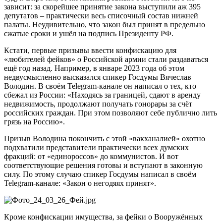
зависит: за скорейшее принятие закона выступили аж 395
депутатов – практически весь списочный состав нижней
палаты. Неудивительно, что закон был принят в предельно
сжатые сроки и ушёл на подпись Президенту РФ.
Кстати, первые призывы ввести конфискацию для
«любителей фейков» о Российской армии стали раздаваться
ещё год назад. Например, в январе 2023 года об этом
недвусмысленно высказался спикер Госдумы Вячеслав
Володин. В своём Telegram-канале он написал о тех, кто
сбежал из России: «Находясь за границей, сдают в аренду
недвижимость, продолжают получать гонорары за счёт
российских граждан. При этом позволяют себе публично лить
грязь на Россию».
Призыв Володина покончить с этой «вакханалией» охотно
подхватили представители практически всех думских
фракций: от «единороссов» до коммунистов. И вот
соответствующие решения готовы и вступают в законную
силу. По этому случаю спикер Госдумы написал в своём
Telegram-канале: «Закон о негодяях принят».
Кроме конфискации имущества, за фейки о Вооружённых