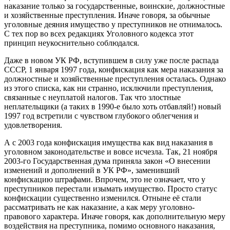
наказание только за государственные, воинские, должностные
и хозяйственные преступления. Иначе говоря, за обычные
уголовные деяния имущество у преступников не отнималось.
С тех пор во всех редакциях Уголовного кодекса этот
принцип неукоснительно соблюдался.
Даже в новом УК РФ, вступившем в силу уже после распада
СССР, 1 января 1997 года, конфискация как мера наказания за
должностные и хозяйственные преступления осталась. Однако
из этого списка, как ни странно, исключили преступления,
связанные с неуплатой налогов. Так что злостные
неплательщики (а таких в 1990-е было хоть отбавляй!) новый
1997 год встретили с чувством глубокого облегчения и
удовлетворения.
А с 2003 года конфискация имущества как вид наказания в
уголовном законодательстве и вовсе исчезла. Так, 21 ноября
2003-го Государственная дума приняла закон «О внесении
изменений и дополнений в УК РФ», заменивший
конфискацию штрафами. Впрочем, это не означает, что у
преступников перестали изымать имущество. Просто статус
конфискации существенно изменился. Отныне её стали
рассматривать не как наказание, а как меру уголовно-
правового характера. Иначе говоря, как дополнительную меру
воздействия на преступника, помимо основного наказания,