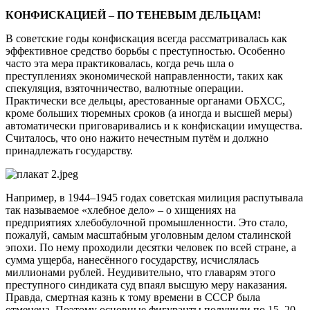
КОНФИСКАЦИЕЙ – ПО ТЕНЕВЫМ ДЕЛЬЦАМ!
В советские годы конфискация всегда рассматривалась как
эффективное средство борьбы с преступностью. Особенно
часто эта мера практиковалась, когда речь шла о
преступлениях экономической направленности, таких как
спекуляция, взяточничество, валютные операции.
Практически все дельцы, арестованные органами ОБХСС,
кроме больших тюремных сроков (а иногда и высшей меры)
автоматически приговаривались и к конфискации имущества.
Считалось, что оно нажито нечестным путём и должно
принадлежать государству.
Например, в 1944–1945 годах советская милиция распутывала
так называемое «хлебное дело» – о хищениях на
предприятиях хлебобулочной промышленности. Это стало,
пожалуй, самым масштабным уголовным делом сталинской
эпохи. По нему проходили десятки человек по всей стране, а
сумма ущерба, нанесённого государству, исчислялась
миллионами рублей. Неудивительно, что главарям этого
преступного синдиката суд впаял высшую меру наказания.
Правда, смертная казнь к тому времени в СССР была
отменена. Поэтому основные фигуранты получили по 15–20