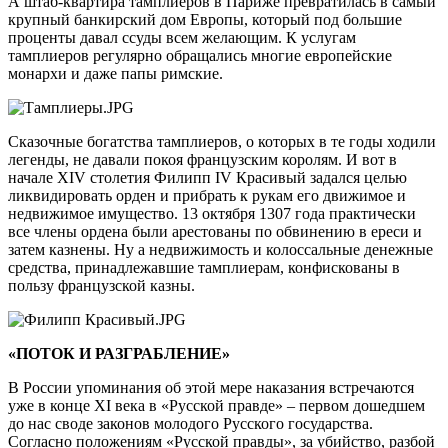
А штаб-квартира тамплиеров в Париже превратилась в самый
крупный банкирский дом Европы, который под большие
проценты давал ссуды всем желающим. К услугам
тамплиеров регулярно обращались многие европейские
монархи и даже папы римские.
Сказочные богатства тамплиеров, о которых в те годы ходили
легенды, не давали покоя французским королям. И вот в
начале XIV столетия Филипп IV Красивый задался целью
ликвидировать орден и прибрать к рукам его движимое и
недвижимое имущество. 13 октября 1307 года практически
все члены ордена были арестованы по обвинению в ереси и
затем казнены. Ну а недвижимость и колоссальные денежные
средства, принадлежавшие тамплиерам, конфискованы в
пользу французской казны.
«ПОТОК И РАЗГРАБЛЕНИЕ»
В России упоминания об этой мере наказания встречаются
уже в конце XI века в «Русской правде» – первом дошедшем
до нас своде законов молодого Русского государства.
Согласно положениям «Русской правды», за убийство, разбой