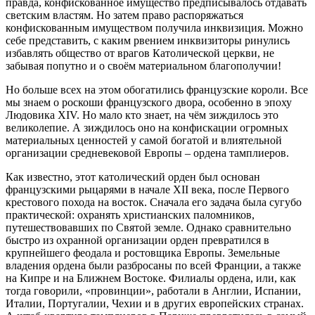
правда, конфискованное имущество предписывалось отдавать
светским властям. Но затем право распоряжаться
конфискованным имуществом получила инквизиция. Можно
себе представить, с каким рвением инквизиторы ринулись
избавлять общество от врагов Католической церкви, не
забывая попутно и о своём материальном благополучии!
Но больше всех на этом обогатились французские короли. Все
мы знаем о роскоши французского двора, особенно в эпоху
Людовика XIV. Но мало кто знает, на чём зиждилось это
великолепие. А зиждилось оно на конфискации огромных
материальных ценностей у самой богатой и влиятельной
организации средневековой Европы – ордена тамплиеров.
Как известно, этот католический орден был основан
французскими рыцарями в начале XII века, после Первого
крестового похода на восток. Сначала его задача была сугубо
практической: охранять христианских паломников,
путешествовавших по Святой земле. Однако сравнительно
быстро из охранной организации орден превратился в
крупнейшего феодала и ростовщика Европы. Земельные
владения ордена были разбросаны по всей Франции, а также
на Кипре и на Ближнем Востоке. Филиалы ордена, или, как
тогда говорили, «провинции», работали в Англии, Испании,
Италии, Португалии, Чехии и в других европейских странах.