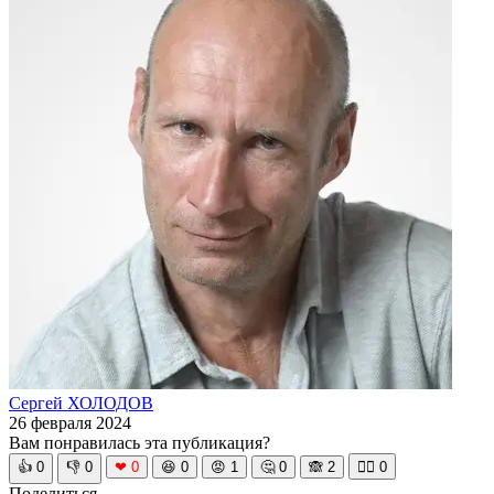
Сергей ХОЛОДОВ
26 февраля 2024
Вам понравилась эта публикация?
👍
0
👎
0
❤
0
😆
0
😡
1
🤔
0
🙈
2
🧘‍♀️
0
Поделиться