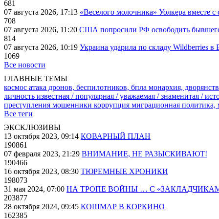
681
07 августа 2026, 17:13
«Веселого молочника» Уолкера вместе с 
708
07 августа 2026, 11:20
США попросили РФ освободить бывшего 
814
07 августа 2026, 10:19
Украина ударила по складу Wildberries в
1069
Все новости
ГЛАВНЫЕ ТЕМЫ
космос
атака дронов, беспилотников, бпла
монархия, дворянств
личность известная / популярная / уважаемая / знаменитая / ис
преступления
мошенники
коррупция
миграционная политика,
Все теги
ЭКСКЛЮЗИВЫ
13 октября 2023, 09:14
КОВАРНЫЙ ПЛАН
190861
07 февраля 2023, 21:29
ВНИМАНИЕ, НЕ РАЗЫСКИВАЮТ!
190466
16 октября 2023, 08:30
ТЮРЕМНЫЕ ХРОНИКИ
198073
31 мая 2024, 07:00
НА ТРОПЕ ВОЙНЫ … С «ЗАКЛАДЧИКА
203877
28 октября 2024, 09:45
КОШМАР В КОРКИНО
162385