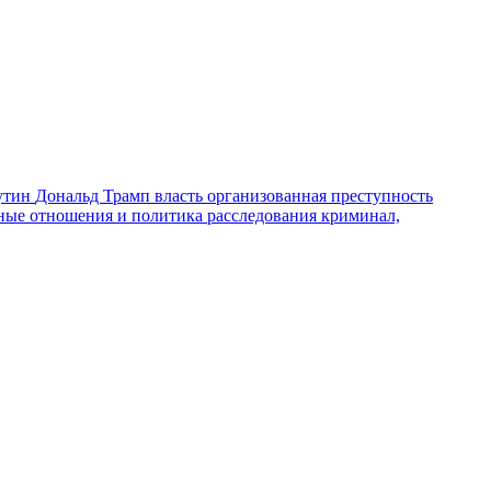
утин
Дональд Трамп
власть
организованная преступность
ные отношения и политика
расследования
криминал,