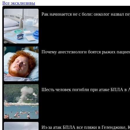
Все эксклюзивы
Рак начинается не с боли: онколог назвал 
Почему анестезиологи боятся рыжих пацие
Шесть человек погибли при атаке БПЛА в 
Из-за атак БПЛА все пляжи в Геленджике,