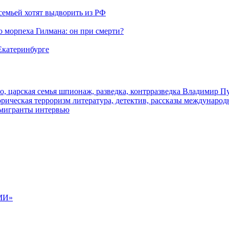
семьей хотят выдворить из РФ
морпеха Гилмана: он при смерти?
 Екатеринбурге
о, царская семья
шпионаж, разведка, контрразведка
Владимир П
торическая
терроризм
литература, детектив, рассказы
международ
 мигранты
интервью
МИ»