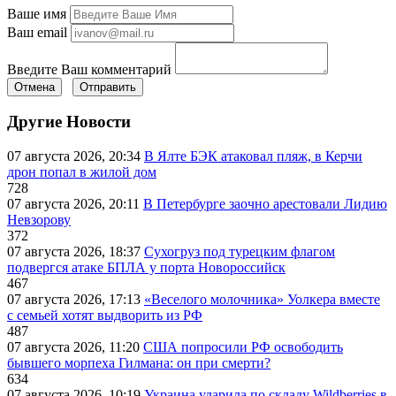
Ваше имя
Ваш email
Введите Ваш комментарий
Отмена
Отправить
Другие Новости
07 августа 2026, 20:34
В Ялте БЭК атаковал пляж, в Керчи
дрон попал в жилой дом
728
07 августа 2026, 20:11
В Петербурге заочно арестовали Лидию
Невзорову
372
07 августа 2026, 18:37
Сухогруз под турецким флагом
подвергся атаке БПЛА у порта Новороссийск
467
07 августа 2026, 17:13
«Веселого молочника» Уолкера вместе
с семьей хотят выдворить из РФ
487
07 августа 2026, 11:20
США попросили РФ освободить
бывшего морпеха Гилмана: он при смерти?
634
07 августа 2026, 10:19
Украина ударила по складу Wildberries в