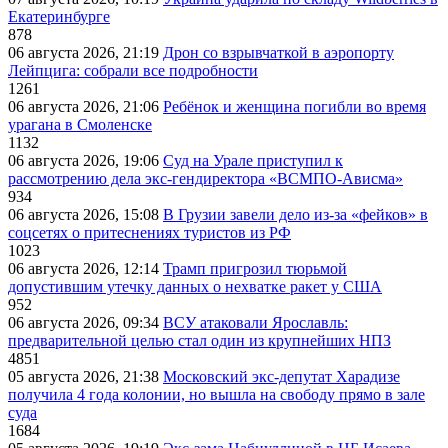
Екатеринбурге
878
06 августа 2026, 21:19
Дрон со взрывчаткой в аэропорту
Лейпцига: собрали все подробности
1261
06 августа 2026, 21:06
Ребёнок и женщина погибли во время
урагана в Смоленске
1132
06 августа 2026, 19:06
Суд на Урале приступил к
рассмотрению дела экс-гендиректора «ВСМПО-Ависма»
934
06 августа 2026, 15:08
В Грузии завели дело из-за «фейков» в
соцсетях о притеснениях туристов из РФ
1023
06 августа 2026, 12:14
Трамп пригрозил тюрьмой
допустившим утечку данных о нехватке ракет у США
952
06 августа 2026, 09:34
ВСУ атаковали Ярославль:
предварительной целью стал один из крупнейших НПЗ
4851
05 августа 2026, 21:38
Московский экс-депутат Харадизе
получила 4 года колонии, но вышла на свободу прямо в зале
суда
1684