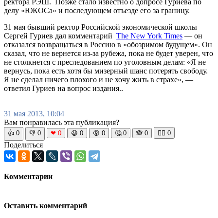
ректора РЭШ. Позже стало известно о допросе Гуриева по
делу «ЮКОСа» и последующем отъезде его за границу.
31 мая бывший ректор Российской экономической школы
Сергей Гуриев дал комментарий
The New York Times
— он
отказался возвращаться в Россию в «обозримом будущем». Он
сказал, что не вернется из-за рубежа, пока не будет уверен, что
не столкнется с преследованием по уголовным делам: «Я не
вернусь, пока есть хотя бы мизерный шанс потерять свободу.
Я не сделал ничего плохого и не хочу жить в страхе», —
ответил Гуриев на вопрос издания..
31 мая 2013, 10:04
Вам понравилась эта публикация?
👍
0
👎
0
❤
0
😆
0
😡
0
🤔
0
🙈
0
🧘‍♀️
0
Поделиться
Комментарии
Оставить комментарий