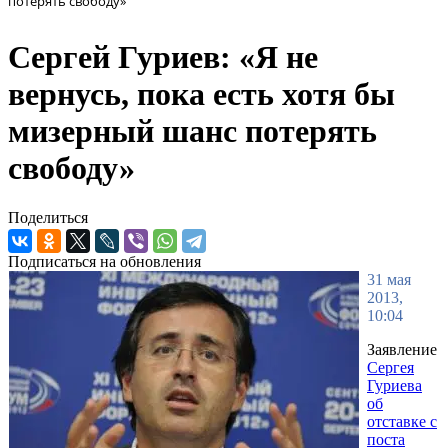
потерять свободу»
Сергей Гуриев: «Я не
вернусь, пока есть хотя бы
мизерный шанс потерять
свободу»
Поделиться
Подписаться на обновления
31 мая
2013,
10:04
Заявление
Сергея
Гуриева
об
отставке с
поста