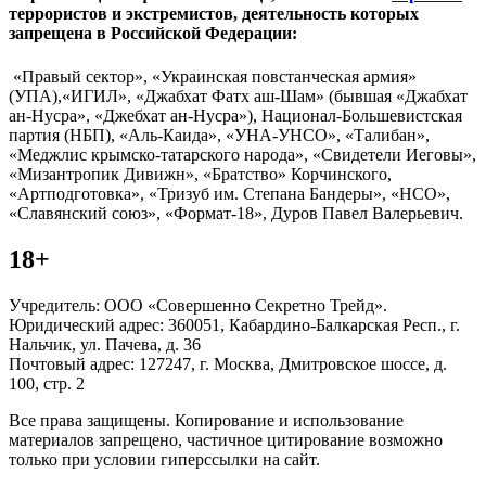
террористов и экстремистов, деятельность которых
запрещена в Российской Федерации:
«Правый сектор», «Украинская повстанческая армия»
(УПА),«ИГИЛ», «Джабхат Фатх аш-Шам» (бывшая «Джабхат
ан-Нусра», «Джебхат ан-Нусра»), Национал-Большевистская
партия (НБП), «Аль-Каида», «УНА-УНСО», «Талибан»,
«Меджлис крымско-татарского народа», «Свидетели Иеговы»,
«Мизантропик Дивижн», «Братство» Корчинского,
«Артподготовка», «Тризуб им. Степана Бандеры», «НСО»,
«Славянский союз», «Формат-18», Дуров Павел Валерьевич.
18+
Учредитель: ООО «Совершенно Секретно Трейд».
Юридический адрес: 360051, Кабардино-Балкарская Респ., г.
Нальчик, ул. Пачева, д. 36
Почтовый адрес: 127247, г. Москва, Дмитровское шоссе, д.
100, стр. 2
Все права защищены. Копирование и использование
материалов запрещено, частичное цитирование возможно
только при условии гиперссылки на сайт.