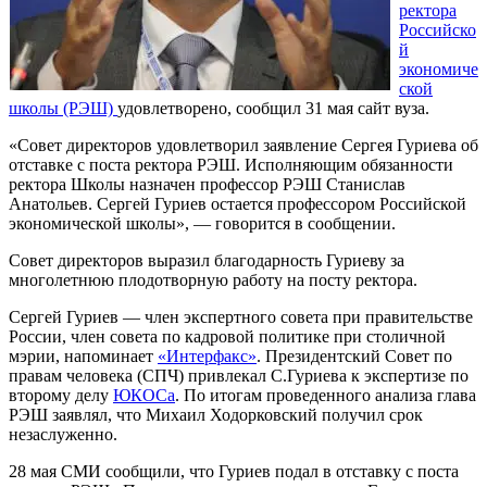
ректора
Российско
й
экономиче
ской
школы (РЭШ)
удовлетворено, сообщил 31 мая сайт вуза.
«Совет директоров удовлетворил заявление Сергея Гуриева об
отставке с поста ректора РЭШ. Исполняющим обязанности
ректора Школы назначен профессор РЭШ Станислав
Анатольев. Сергей Гуриев остается профессором Российской
экономической школы», — говорится в сообщении.
Совет директоров выразил благодарность Гуриеву за
многолетнюю плодотворную работу на посту ректора.
Сергей Гуриев — член экспертного совета при правительстве
России, член совета по кадровой политике при столичной
мэрии, напоминает
«Интерфакс»
. Президентский Совет по
правам человека (СПЧ) привлекал С.Гуриева к экспертизе по
второму делу
ЮКОСа
. По итогам проведенного анализа глава
РЭШ заявлял, что Михаил Ходорковский получил срок
незаслуженно.
28 мая СМИ сообщили, что Гуриев подал в отставку с поста