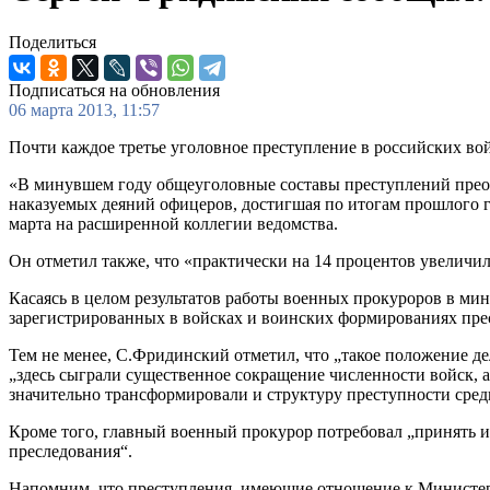
Поделиться
Подписаться на обновления
06 марта 2013, 11:57
Почти каждое третье уголовное преступление в российских в
«В минувшем году общеуголовные составы преступлений преобл
наказуемых деяний офицеров, достигшая по итогам прошлого го
марта на расширенной коллегии ведомства.
Он отметил также, что «практически на 14 процентов увелич
Касаясь в целом результатов работы военных прокуроров в ми
зарегистрированных в войсках и воинских формированиях пре
Тем не менее, С.Фридинский отметил, что „такое положение де
„здесь сыграли существенное сокращение численности войск, 
значительно трансформировали и структуру преступности сре
Кроме того, главный военный прокурор потребовал „принять
преследования“.
Напомним, что преступления, имеющие отношение к Министерс