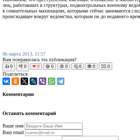
лиц, работавших в структурах, подконтрольных воееному ведом
в сомнительных махинациях, которыми сейчас занимаются след
происходящее вокруг ведомства, которым он до недавнего вре
06 марта 2013, 11:57
Вам понравилась эта публикация?
👍
0
👎
0
❤
0
😆
0
😡
0
🤔
0
🙈
0
🧘‍♀️
0
Поделиться
Комментарии
Оставить комментарий
Ваше имя
Ваш email