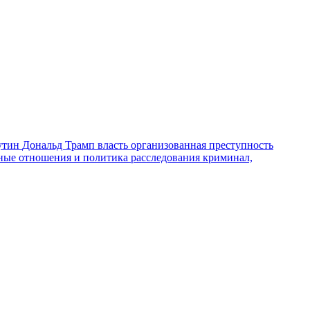
утин
Дональд Трамп
власть
организованная преступность
ные отношения и политика
расследования
криминал,