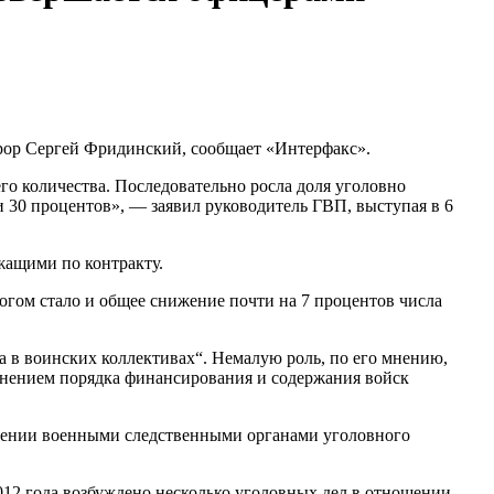
рор Сергей Фридинский, сообщает «Интерфакс».
о количества. Последовательно росла доля уголовно
и 30 процентов», — заявил руководитель ГВП, выступая в 6
жащими по контракту.
огом стало и общее снижение почти на 7 процентов числа
а в воинских коллективах“. Немалую роль, по его мнению,
менением порядка финансирования и содержания войск
лении военными следственными органами уголовного
12 года возбуждено несколько уголовных дел в отношении