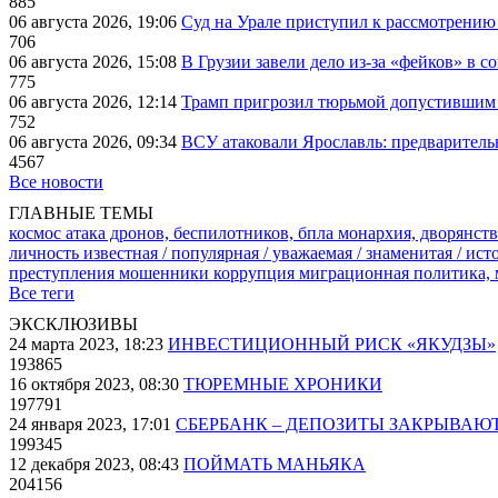
885
06 августа 2026, 19:06
Суд на Урале приступил к рассмотрени
706
06 августа 2026, 15:08
В Грузии завели дело из-за «фейков» в с
775
06 августа 2026, 12:14
Трамп пригрозил тюрьмой допустившим 
752
06 августа 2026, 09:34
ВСУ атаковали Ярославль: предварител
4567
Все новости
ГЛАВНЫЕ ТЕМЫ
космос
атака дронов, беспилотников, бпла
монархия, дворянств
личность известная / популярная / уважаемая / знаменитая / ис
преступления
мошенники
коррупция
миграционная политика,
Все теги
ЭКСКЛЮЗИВЫ
24 марта 2023, 18:23
ИНВЕСТИЦИОННЫЙ РИСК «ЯКУДЗЫ»
193865
16 октября 2023, 08:30
ТЮРЕМНЫЕ ХРОНИКИ
197791
24 января 2023, 17:01
СБЕРБАНК – ДЕПОЗИТЫ ЗАКРЫВАЮ
199345
12 декабря 2023, 08:43
ПОЙМАТЬ МАНЬЯКА
204156