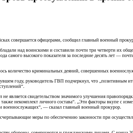
ойсках совершается офицерами, сообщил главный военный проку
адали над воинскими и составили почти три четверти их общег
да самого высокого показателя за последние десять лет — почт
илось количество криминальных деяний, совершенных военнослу
нувшем году, руководитель ГВП подчеркнул, что „позитивным ит
ступлений“.
л не является свидетельством значимого улучшения правопорядк
а также некомплект личного состава“. „Эти факторы вкупе с из
ди военнослужащих“, — сказал главный военный прокурор.
 исчерпывающие меры по обеспечению законности при осуществ
тву обороны, совершаются и гражданскими лицами. С конца 20