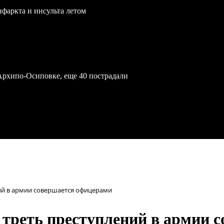
нфаркта и инсульта летом
Архипо-Осиповке, еще 40 пострадали
ий в армии совершается офицерами
треть преступлений в армии 