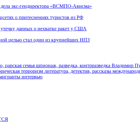
ю дела экс-гендиректора «ВСМПО-Ависма»
оцсетях о притеснениях туристов из РФ
утечку данных о нехватке ракет у США
ьной целью стал один из крупнейших НПЗ
о, царская семья
шпионаж, разведка, контрразведка
Владимир П
торическая
терроризм
литература, детектив, рассказы
международ
 мигранты
интервью
ТСЯ