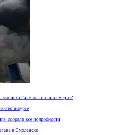
морпеха Гилмана: он при смерти?
 Екатеринбурге
га: собрали все подробности
агана в Смоленске