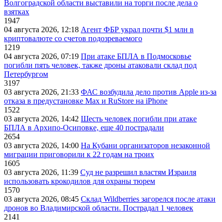
Волгоградской области выставили на торги после дела о
взятках
1947
04 августа 2026, 12:18
Агент ФБР украл почти $1 млн в
криптовалюте со счетов подозреваемого
1219
04 августа 2026, 07:19
При атаке БПЛА в Подмосковье
погибли пять человек, также дроны атаковали склад под
Петербургом
3197
03 августа 2026, 21:33
ФАС возбудила дело против Apple из-за
отказа в предустановке Max и RuStore на iPhone
1522
03 августа 2026, 14:42
Шесть человек погибли при атаке
БПЛА в Архипо-Осиповке, еще 40 пострадали
2654
03 августа 2026, 14:00
На Кубани организаторов незаконной
миграции приговорили к 22 годам на троих
1605
03 августа 2026, 11:39
Суд не разрешил властям Израиля
использовать крокодилов для охраны тюрем
1570
03 августа 2026, 08:45
Склад Wildberries загорелся после атаки
дронов во Владимирской области. Пострадал 1 человек
2141