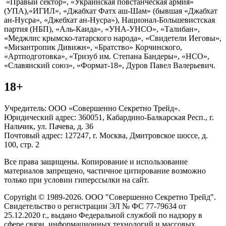
«Правый сектор», «Украинская повстанческая армия»
(УПА),«ИГИЛ», «Джабхат Фатх аш-Шам» (бывшая «Джабхат
ан-Нусра», «Джебхат ан-Нусра»), Национал-Большевистская
партия (НБП), «Аль-Каида», «УНА-УНСО», «Талибан»,
«Меджлис крымско-татарского народа», «Свидетели Иеговы»,
«Мизантропик Дивижн», «Братство» Корчинского,
«Артподготовка», «Тризуб им. Степана Бандеры», «НСО»,
«Славянский союз», «Формат-18», Дуров Павел Валерьевич.
18+
Учредитель: ООО «Совершенно Секретно Трейд».
Юридический адрес: 360051, Кабардино-Балкарская Респ., г.
Нальчик, ул. Пачева, д. 36
Почтовый адрес: 127247, г. Москва, Дмитровское шоссе, д.
100, стр. 2
Все права защищены. Копирование и использование
материалов запрещено, частичное цитирование возможно
только при условии гиперссылки на сайт.
Copyright © 1989-2026. ООО "Совершенно Секретно Трейд".
Свидетельство о регистрации ЭЛ № ФС 77-79634 от
25.12.2020 г., выдано Федеральной службой по надзору в
сфере связи, информационных технологий и массовых