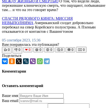
МЕЖДУ ЖИЗНЬЮ И СМЕРТЬЮ
О том, что видели люди,
пережившие клиническую смерть, что ощущают, побывавшие
там… и что на это говорят врачи?
СПАСТИ РЯДОВОГО КИНГА: МИССИЯ
НЕВЫПОЛНИМА
Американский солдат добровольно
перебежал на север Корейского полуострова. А Пхеньян
отказывается от контактов с Вашингтоном
05 сентября 2023, 15:36
Вам понравилась эта публикация?
👍
0
👎
0
❤
0
😆
0
😡
0
🤔
0
🙈
0
🧘‍♀️
0
Поделиться
Комментарии
Оставить комментарий
Ваше имя
Ваш email