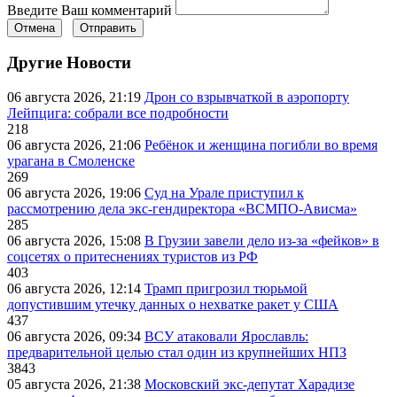
Введите Ваш комментарий
Отмена
Отправить
Другие Новости
06 августа 2026, 21:19
Дрон со взрывчаткой в аэропорту
Лейпцига: собрали все подробности
218
06 августа 2026, 21:06
Ребёнок и женщина погибли во время
урагана в Смоленске
269
06 августа 2026, 19:06
Суд на Урале приступил к
рассмотрению дела экс-гендиректора «ВСМПО-Ависма»
285
06 августа 2026, 15:08
В Грузии завели дело из-за «фейков» в
соцсетях о притеснениях туристов из РФ
403
06 августа 2026, 12:14
Трамп пригрозил тюрьмой
допустившим утечку данных о нехватке ракет у США
437
06 августа 2026, 09:34
ВСУ атаковали Ярославль:
предварительной целью стал один из крупнейших НПЗ
3843
05 августа 2026, 21:38
Московский экс-депутат Харадизе