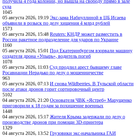
получила 4 года колонии, но вышла на свободу прямо в зале
суда
1045
05 августа 2026, 19:19
Экс-зама Набиуллиной в ЦБ Исаева
объявили в розыск по делу хищения 4 млрд рублей
1573
05 августа 2026, 15:48
Reuters: КНДР может разместить в
России ракетное подразделение для ударов по Украине
1160
05 августа 2026, 15:01
Под Екатеринбургом взорвали машину
создателя дрона «Упырь», водитель погиб
1078
05 августа 2026, 11:03
Суд продлил арест бывшему главе
Росавиации Нерадько по делу о мошенничестве
963
05 августа 2026, 07:13
И снова Wildberries. В Тульской области
после атаки дронов горит сортировочный центр
5102
04 августа 2026, 21:20
Основателя ЧВК «Ястреб» Марущенко
приговорили к 18 годам за похищение военных
1448
04 августа 2026, 15:17
Жителя Крыма задержали по делу о
производстве дронов при помощи 3D‑принтера
1329
04 августа 2026, 13:52
Грузовики экс-начальника ГАИ