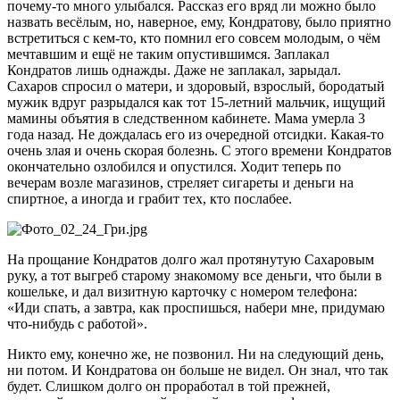
почему-то много улыбался. Рассказ его вряд ли можно было
назвать весёлым, но, наверное, ему, Кондратову, было приятно
встретиться с кем-то, кто помнил его совсем молодым, о чём
мечтавшим и ещё не таким опустившимся. Заплакал
Кондратов лишь однажды. Даже не заплакал, зарыдал.
Сахаров спросил о матери, и здоровый, взрослый, бородатый
мужик вдруг разрыдался как тот 15-летний мальчик, ищущий
мамины объятия в следственном кабинете. Мама умерла 3
года назад. Не дождалась его из очередной отсидки. Какая-то
очень злая и очень скорая болезнь. С этого времени Кондратов
окончательно озлобился и опустился. Ходит теперь по
вечерам возле магазинов, стреляет сигареты и деньги на
спиртное, а иногда и грабит тех, кто послабее.
На прощание Кондратов долго жал протянутую Сахаровым
руку, а тот выгреб старому знакомому все деньги, что были в
кошельке, и дал визитную карточку с номером телефона:
«Иди спать, а завтра, как проспишься, набери мне, придумаю
что-нибудь с работой».
Никто ему, конечно же, не позвонил. Ни на следующий день,
ни потом. И Кондратова он больше не видел. Он знал, что так
будет. Слишком долго он проработал в той прежней,