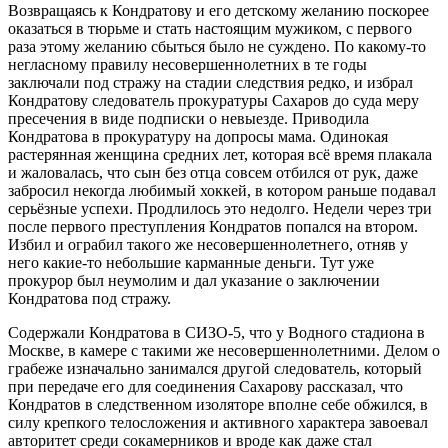
Возвращаясь к Кондратову и его детскому желанию поскорее
оказаться в тюрьме и стать настоящим мужиком, с первого
раза этому желанию сбыться было не суждено. По какому-то
негласному правилу несовершеннолетних в те годы
заключали под стражу на стадии следствия редко, и избрал
Кондратову следователь прокуратуры Сахаров до суда меру
пресечения в виде подписки о невыезде. Приводила
Кондратова в прокуратуру на допросы мама. Одинокая
растерянная женщина средних лет, которая всё время плакала
и жаловалась, что сын без отца совсем отбился от рук, даже
забросил некогда любимый хоккей, в котором раньше подавал
серьёзные успехи. Продлилось это недолго. Недели через три
после первого преступления Кондратов попался на втором.
Избил и ограбил такого же несовершеннолетнего, отняв у
него какие-то небольшие карманные деньги. Тут уже
прокурор был неумолим и дал указание о заключении
Кондратова под стражу.
Содержали Кондратова в СИЗО-5, что у Водного стадиона в
Москве, в камере с такими же несовершеннолетними. Делом о
грабеже изначально занимался другой следователь, который
при передаче его для соединения Сахарову рассказал, что
Кондратов в следственном изоляторе вполне себе обжился, в
силу крепкого телосложения и активного характера завоевал
авторитет среди сокамерников и вроде как даже стал