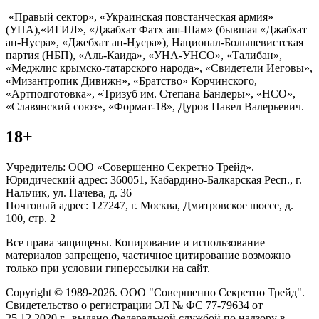
«Правый сектор», «Украинская повстанческая армия»
(УПА),«ИГИЛ», «Джабхат Фатх аш-Шам» (бывшая «Джабхат
ан-Нусра», «Джебхат ан-Нусра»), Национал-Большевистская
партия (НБП), «Аль-Каида», «УНА-УНСО», «Талибан»,
«Меджлис крымско-татарского народа», «Свидетели Иеговы»,
«Мизантропик Дивижн», «Братство» Корчинского,
«Артподготовка», «Тризуб им. Степана Бандеры», «НСО»,
«Славянский союз», «Формат-18», Дуров Павел Валерьевич.
18+
Учредитель: ООО «Совершенно Секретно Трейд».
Юридический адрес: 360051, Кабардино-Балкарская Респ., г.
Нальчик, ул. Пачева, д. 36
Почтовый адрес: 127247, г. Москва, Дмитровское шоссе, д.
100, стр. 2
Все права защищены. Копирование и использование
материалов запрещено, частичное цитирование возможно
только при условии гиперссылки на сайт.
Copyright © 1989-2026. ООО "Совершенно Секретно Трейд".
Свидетельство о регистрации ЭЛ № ФС 77-79634 от
25.12.2020 г., выдано Федеральной службой по надзору в