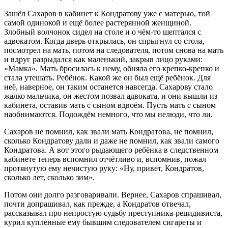
Зашёл Сахаров в кабинет к Кондратову уже с матерью, той
самой одинокой и ещё более растерянной женщиной.
Злобный волчонок сидел на столе и о чём-то шептался с
адвокатом. Когда дверь открылась, он спрыгнул со стола,
посмотрел на мать, потом на следователя, потом снова на мать
и вдруг разрыдался как маленький, закрыв лицо руками:
«Мамка». Мать бросилась к нему, обняла его крепко-крепко и
стала утешать. Ребёнок. Какой же он был ещё ребёнок. Для
неё, наверное, он таким останется навсегда. Сахарову стало
жалко мальчика, он жестом позвал адвоката, и они вышли из
кабинета, оставив мать с сыном вдвоём. Пусть мать с сыном
наобнимаются. Подождём немного, что мы нелюди, что ли.
Сахаров не помнил, как звали мать Кондратова, не помнил,
сколько Кондратову дали и даже не помнил, как звали самого
Кондратова. А вот этого рыдающего ребёнка в следственном
кабинете теперь вспомнил отчётливо и, вспомнив, пожал
протянутую ему нечистую руку: «Ну, привет, Кондратов,
сколько лет, сколько зим».
Потом они долго разговаривали. Вернее, Сахаров спрашивал,
почти допрашивал, как прежде, а Кондратов отвечал,
рассказывал про непростую судьбу преступника-рецидивиста,
курил купленные ему бывшим следователем сигареты и