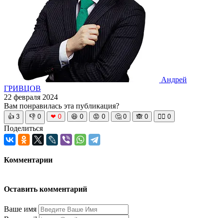
Андрей
ГРИВЦОВ
22 февраля 2024
Вам понравилась эта публикация?
👍
3
👎
0
❤
0
😆
0
😡
0
🤔
0
🙈
0
🧘‍♀️
0
Поделиться
Комментарии
Оставить комментарий
Ваше имя