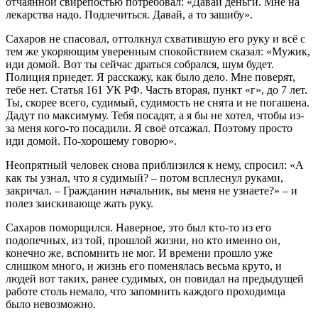
отчаянной свирепостью потребовал: «Давай деньги. Мне на
лекарства надо. Подлечиться. Давай, а то зашибу».
Сахаров не спасовал, оттолкнул схватившую его руку и всё с
тем же укоряющим уверенным спокойствием сказал: «Мужик,
иди домой. Вот ты сейчас драться собрался, шум будет.
Полиция приедет. Я расскажу, как было дело. Мне поверят,
тебе нет. Статья 161 УК РФ. Часть вторая, пункт «г», до 7 лет.
Ты, скорее всего, судимый, судимость не снята и не погашена.
Дадут по максимуму. Тебя посадят, а я бы не хотел, чтобы из-
за меня кого-то посадили. Я своё отсажал. Поэтому просто
иди домой. По-хорошему говорю».
Неопрятный человек снова приблизился к нему, спросил: «А
как ты узнал, что я судимый? – потом всплеснул руками,
закричал. – Гражданин начальник, вы меня не узнаете?» – и
полез заискивающе жать руку.
Сахаров поморщился. Наверное, это был кто-то из его
подопечных, из той, прошлой жизни, но кто именно он,
конечно же, вспомнить не мог. И времени прошло уже
слишком много, и жизнь его поменялась весьма круто, и
людей вот таких, ранее судимых, он повидал на предыдущей
работе столь немало, что запомнить каждого проходимца
было невозможно.