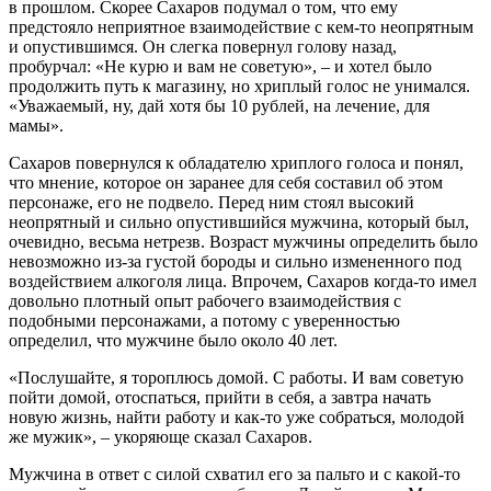
в прошлом. Скорее Сахаров подумал о том, что ему
предстояло неприятное взаимодействие с кем-то неопрятным
и опустившимся. Он слегка повернул голову назад,
пробурчал: «Не курю и вам не советую», – и хотел было
продолжить путь к магазину, но хриплый голос не унимался.
«Уважаемый, ну, дай хотя бы 10 рублей, на лечение, для
мамы».
Сахаров повернулся к обладателю хриплого голоса и понял,
что мнение, которое он заранее для себя составил об этом
персонаже, его не подвело. Перед ним стоял высокий
неопрятный и сильно опустившийся мужчина, который был,
очевидно, весьма нетрезв. Возраст мужчины определить было
невозможно из-за густой бороды и сильно измененного под
воздействием алкоголя лица. Впрочем, Сахаров когда-то имел
довольно плотный опыт рабочего взаимодействия с
подобными персонажами, а потому с уверенностью
определил, что мужчине было около 40 лет.
«Послушайте, я тороплюсь домой. С работы. И вам советую
пойти домой, отоспаться, прийти в себя, а завтра начать
новую жизнь, найти работу и как-то уже собраться, молодой
же мужик», – укоряюще сказал Сахаров.
Мужчина в ответ с силой схватил его за пальто и с какой-то