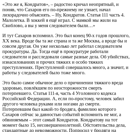
«Это же я, Кондратов», – радостно кричал неопрятный, и
поняв, что Сахаров его по-прежнему не узнает, начал
лихорадочно объяснять. – Ну, Кондратов. Статья 111 часть 4.
Малолетка. В хоккей я ещё играл. С мамкой мы жили на
Свиблово, а вы у меня следователем были…»
И тут Сахаров вспомнил. Это был конец 90-х годов прошлого,
XX века. Вроде бы та же страна и та же Москва, а вроде бы и
совсем другая. Он уже несколько лет работал следователем
прокуратуры. Да. Тогда ещё в прокуратуре работали
следователи и расследовали самые разные дела. Об убийствах,
изнасилованиях и прочих тяжких и особо тяжких
преступлениях. Преступлений совершалось много, а значит, и
работы у следователей было тоже много.
Это было самое обычное дело о причинении тяжкого вреда
здоровью, повлёкшем по неосторожности смерть
потерпевшего. Статья 111-я, часть 4 Уголовного кодекса
Российской Федерации. А, если по-простому, человек забил
другого человека руками или ногами до смерти.
Потерпевшим был какой-то бродяга, фамилию которого
Сахаров сейчас за давностью событий вспомнить не мог, а
обвиняемым – этот самый Кондратов. Кондратову на тот
момент было 15, несовершеннолетний. Обстоятельства дела,
стандартные до невозможности. Попросил у бродяги на