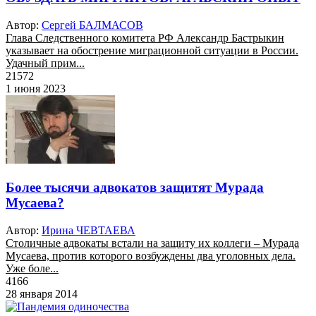
Автор:
Сергей БАЛМАСОВ
Глава Следственного комитета РФ Александр Бастрыкин
указывает на обострение миграционной ситуации в России.
Удачный прим...
21572
1 июня 2023
Более тысячи адвокатов защитят Мурада
Мусаева?
Автор:
Ирина ЧЕВТАЕВА
Столичные адвокаты встали на защиту их коллеги – Мурада
Мусаева, против которого возбуждены два уголовных дела.
Уже боле...
4166
28 января 2014