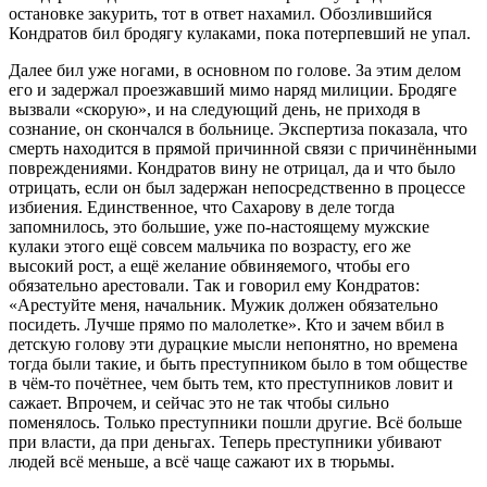
остановке закурить, тот в ответ нахамил. Обозлившийся
Кондратов бил бродягу кулаками, пока потерпевший не упал.
Далее бил уже ногами, в основном по голове. За этим делом
его и задержал проезжавший мимо наряд милиции. Бродяге
вызвали «скорую», и на следующий день, не приходя в
сознание, он скончался в больнице. Экспертиза показала, что
смерть находится в прямой причинной связи с причинёнными
повреждениями. Кондратов вину не отрицал, да и что было
отрицать, если он был задержан непосредственно в процессе
избиения. Единственное, что Сахарову в деле тогда
запомнилось, это большие, уже по-настоящему мужские
кулаки этого ещё совсем мальчика по возрасту, его же
высокий рост, а ещё желание обвиняемого, чтобы его
обязательно арестовали. Так и говорил ему Кондратов:
«Арестуйте меня, начальник. Мужик должен обязательно
посидеть. Лучше прямо по малолетке». Кто и зачем вбил в
детскую голову эти дурацкие мысли непонятно, но времена
тогда были такие, и быть преступником было в том обществе
в чём-то почётнее, чем быть тем, кто преступников ловит и
сажает. Впрочем, и сейчас это не так чтобы сильно
поменялось. Только преступники пошли другие. Всё больше
при власти, да при деньгах. Теперь преступники убивают
людей всё меньше, а всё чаще сажают их в тюрьмы.