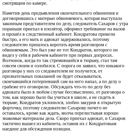
смотрящим по камере.
Наметив день предъявления окончательного обвинения и
договорившись с матерью обвиняемого, которая выступала
законным представителем по делу, следователь Сахаров с утра
пораньше приехал в изолятор, оформил требование на вызов
и прошёл в следственный кабинет. Кондратова привели
быстро, а его мать и адвокат задерживались, поэтому
следователю пришлось коротать время разговором с
обвиняемым. Это был уже не тот Кондратов, которого он
видел у себя в рабочем кабинете при первых допросах.
Волчонок, когда-то так стремившийся в тюрьму, стал там
совсем своим и озлобился. С порога он заявил, что никакого
разговора у них со следователем не получится, от
признательных показаний он будет отказываться,
скончавшийся потерпевший сам на него напал, а по делу о
грабеже его оговорили. Обсуждать что-то по делу без
адвоката было в любом случае бессмысленно, от разговора о
том, как хорошо было бы учиться в школе, а не сидеть в
тюрьме, Кондратов уклонился, злобно закурив в открытую
форточку, поэтому следователю Сахарову ничего не
оставалось, кроме как ждать, молча перелистывая хорошо
знакомые материалы дела. Скоро приехал адвокат, и Сахаров
тактично вышел из кабинета, оставив их с Кондратовым
наедине для обсуждения позиции.