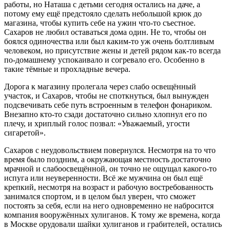
работы, но Наташа с детьми сегодня остались на даче, а
потому ему ещё предстояло сделать небольшой крюк до
магазина, чтобы купить себе на ужин что-то съестное.
Сахаров не любил оставаться дома один. Не то, чтобы он
боялся одиночества или был каким-то уж очень болтливым
человеком, но присутствие жены и детей рядом как-то всегда
по-домашнему успокаивало и согревало его. Особенно в
такие тёмные и прохладные вечера.
Дорога к магазину пролегала через слабо освещённый
участок, и Сахаров, чтобы не споткнуться, был вынужден
подсвечивать себе путь встроенным в телефон фонариком.
Внезапно кто-то сзади достаточно сильно хлопнул его по
плечу, и хриплый голос позвал: «Уважаемый, угости
сигаретой».
Сахаров с неудовольствием повернулся. Несмотря на то что
время было поздним, а окружающая местность достаточно
мрачной и слабоосвещённой, он точно не ощущал какого-то
испуга или неуверенности. Всё же мужчина он был ещё
крепкий, несмотря на возраст и рабочую востребованность
занимался спортом, и в целом был уверен, что сможет
постоять за себя, если на него одновременно не набросится
компания вооружённых хулиганов. К тому же времена, когда
в Москве орудовали шайки хулиганов и грабителей, остались