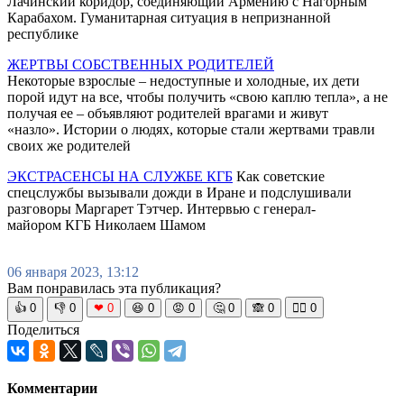
Лачинский коридор, соединяющий Армению с Нагорным
Карабахом. Гуманитарная ситуация в непризнанной
республике
ЖЕРТВЫ СОБСТВЕННЫХ РОДИТЕЛЕЙ
Некоторые взрослые – недоступные и холодные, их дети
порой идут на все, чтобы получить «свою каплю тепла», а не
получая ее – объявляют родителей врагами и живут
«назло». Истории о людях, которые стали жертвами травли
своих же родителей
ЭКСТРАСЕНСЫ НА СЛУЖБЕ КГБ
Как советские
спецслужбы вызывали дожди в Иране и подслушивали
разговоры Маргарет Тэтчер. Интервью с генерал-
майором КГБ Николаем Шамом
06 января 2023, 13:12
Вам понравилась эта публикация?
👍
0
👎
0
❤
0
😆
0
😡
0
🤔
0
🙈
0
🧘‍♀️
0
Поделиться
Комментарии