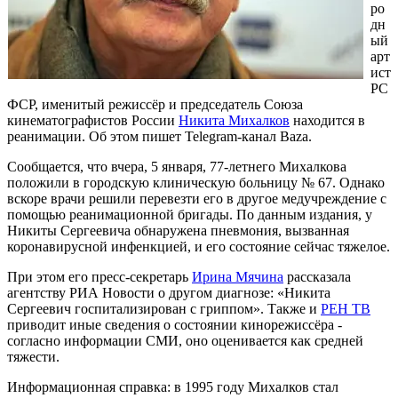
ро
дн
ый
арт
ист
РС
ФСР, именитый режиссёр и председатель Союза
кинематографистов России
Никита Михалков
находится в
реанимации. Об этом пишет Telegram-канал Baza.
Сообщается, что вчера, 5 января, 77-летнего Михалкова
положили в городскую клиническую больницу № 67. Однако
вскоре врачи решили перевезти его в другое медучреждение с
помощью реанимационной бригады. По данным издания, у
Никиты Сергеевича обнаружена пневмония, вызванная
коронавирусной инфенкцией, и его состояние сейчас тяжелое.
При этом его пресс-секретарь
Ирина Мячина
рассказала
агентству РИА Новости о другом диагнозе: «Никита
Сергеевич госпитализирован с гриппом». Также и
РЕН ТВ
приводит иные сведения о состоянии кинорежиссёра -
согласно информации СМИ, оно оценивается как средней
тяжести.
Информационная справка: в 1995 году Михалков стал