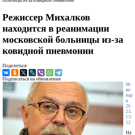
больницы из-за ковидной пневмонии
Режиссер Михалков
находится в реанимации
московской больницы из-за
ковидной пневмонии
Поделиться
Подписаться на обновления
06
ян
вар
я
20
23,
13:
12
На