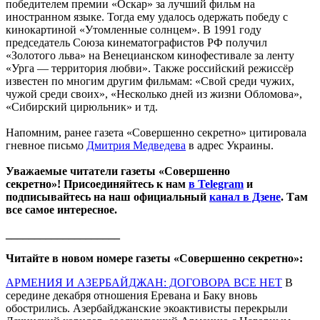
победителем премии «Оскар» за лучший фильм на
иностранном языке. Тогда ему удалось одержать победу с
кинокартиной «Утомленные солнцем». В 1991 году
председатель Союза кинематографистов РФ получил
«Золотого льва» на Венецианском кинофестивале за ленту
«Урга — территория любви». Также российский режиссёр
известен по многим другим фильмам: «Свой среди чужих,
чужой среди своих», «Несколько дней из жизни Обломова»,
«Сибирский цирюльник» и тд.
Напомним, ранее газета «Совершенно секретно» цитировала
гневное письмо
Дмитрия Медведева
в адрес Украины.
Уважаемые читатели газеты «Совершенно
секретно»! Присоединяйтесь к нам
в Telegram
и
подписывайтесь на наш официальный
канал в Дзене
. Там
все самое интересное.
____________________
Читайте в новом номере газеты «Совершенно секретно»:
АРМЕНИЯ И АЗЕРБАЙДЖАН: ДОГОВОРА ВСЕ НЕТ
В
середине декабря отношения Еревана и Баку вновь
обострились. Азербайджанские экоактивисты перекрыли