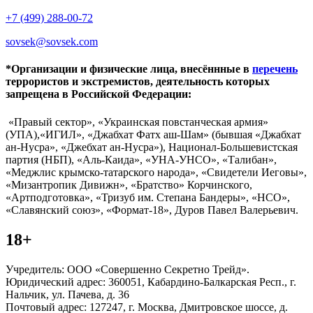
+7 (499) 288-00-72
sovsek@sovsek.com
*Организации и физические лица, внесённные в
перечень
террористов и экстремистов, деятельность которых
запрещена в Российской Федерации:
«Правый сектор», «Украинская повстанческая армия»
(УПА),«ИГИЛ», «Джабхат Фатх аш-Шам» (бывшая «Джабхат
ан-Нусра», «Джебхат ан-Нусра»), Национал-Большевистская
партия (НБП), «Аль-Каида», «УНА-УНСО», «Талибан»,
«Меджлис крымско-татарского народа», «Свидетели Иеговы»,
«Мизантропик Дивижн», «Братство» Корчинского,
«Артподготовка», «Тризуб им. Степана Бандеры», «НСО»,
«Славянский союз», «Формат-18», Дуров Павел Валерьевич.
18+
Учредитель: ООО «Совершенно Секретно Трейд».
Юридический адрес: 360051, Кабардино-Балкарская Респ., г.
Нальчик, ул. Пачева, д. 36
Почтовый адрес: 127247, г. Москва, Дмитровское шоссе, д.