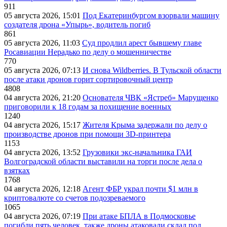
911
05 августа 2026, 15:01
Под Екатеринбургом взорвали машину
создателя дрона «Упырь», водитель погиб
861
05 августа 2026, 11:03
Суд продлил арест бывшему главе
Росавиации Нерадько по делу о мошенничестве
770
05 августа 2026, 07:13
И снова Wildberries. В Тульской области
после атаки дронов горит сортировочный центр
4808
04 августа 2026, 21:20
Основателя ЧВК «Ястреб» Марущенко
приговорили к 18 годам за похищение военных
1240
04 августа 2026, 15:17
Жителя Крыма задержали по делу о
производстве дронов при помощи 3D‑принтера
1153
04 августа 2026, 13:52
Грузовики экс-начальника ГАИ
Волгоградской области выставили на торги после дела о
взятках
1768
04 августа 2026, 12:18
Агент ФБР украл почти $1 млн в
криптовалюте со счетов подозреваемого
1065
04 августа 2026, 07:19
При атаке БПЛА в Подмосковье
погибли пять человек, также дроны атаковали склад под