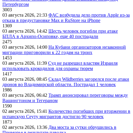
Петербургом
3003
03 августа 2026, 21:33
ФАС возбудила дело против Apple из-за
отказа в предустановке Max и RuStore на iPhone
1369
03 августа 2026, 14:42
Шесть человек погибли при атаке
БПЛА в Архипо-Осиповке, еще 40 пострадали
2475
03 августа 2026, 14:00
На Кубани организаторов незаконной
миграции приговорили к 22 годам на троих
1453
03 августа 2026, 11:39
Суд не разрешил властям Израиля
использовать крокодилов для охраны тюрем
1417
03 августа 2026, 08:45
Склад Wildberries загорелся после атаки
дронов во Владимирской области. Пострадал 1 человек
1986
03 августа 2026, 06:42
Трамп анонсировал переговоры между
Вашингтоном и Тегераном
1590
02 августа 2026, 15:41
Количество погибших при вторжении в
испанскую Сеуту мигрантов достигло 90 человек
1873
02 августа 2026, 13:36
Два моста за сутки обрушились в
Приморье в результате паводка