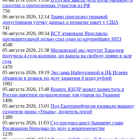
соцсетях о притеснениях туристов из РФ
756
06 августа 2026, 12:14
Трамп пригрозил тюрьмой
допустившим утечку данных о нехватке ракет у США
741
06 августа 2026, 09:34
ВСУ атаковали Ярославль:
предварительной целью стал один из крупнейших НПЗ
4548
05 августа 2026, 21:38
Московский экс-депутат Харадизе
получила 4 года колонии, но вышла на свободу прямо в зале
суда
1470
05 августа 2026, 19:19
Экс-зама Набиуллиной в ЦБ Исаева
объявили в розыск по делу хищения 4 млрд рублей
1982
05 августа 2026, 15:48
Reuters: КНДР может разместить в
России ракетное подразделение для ударов по Украине
1496
05 августа 2026, 15:01
Под Екатеринбургом взорвали машину
создателя дрона «Упырь», водитель погиб
1389
05 августа 2026, 11:03
Суд продлил арест бывшему главе
Росавиации Нерадько по делу о мошенничестве
1239