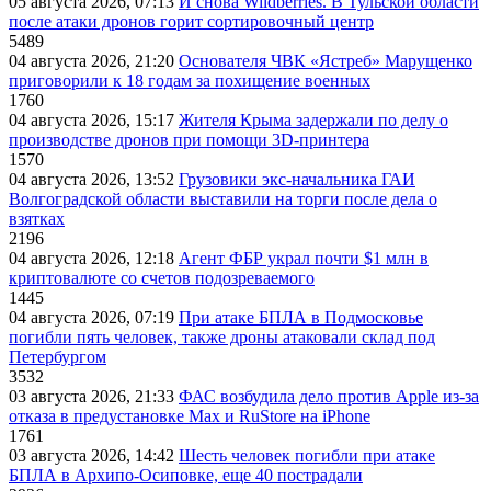
05 августа 2026, 07:13
И снова Wildberries. В Тульской области
после атаки дронов горит сортировочный центр
5489
04 августа 2026, 21:20
Основателя ЧВК «Ястреб» Марущенко
приговорили к 18 годам за похищение военных
1760
04 августа 2026, 15:17
Жителя Крыма задержали по делу о
производстве дронов при помощи 3D‑принтера
1570
04 августа 2026, 13:52
Грузовики экс-начальника ГАИ
Волгоградской области выставили на торги после дела о
взятках
2196
04 августа 2026, 12:18
Агент ФБР украл почти $1 млн в
криптовалюте со счетов подозреваемого
1445
04 августа 2026, 07:19
При атаке БПЛА в Подмосковье
погибли пять человек, также дроны атаковали склад под
Петербургом
3532
03 августа 2026, 21:33
ФАС возбудила дело против Apple из-за
отказа в предустановке Max и RuStore на iPhone
1761
03 августа 2026, 14:42
Шесть человек погибли при атаке
БПЛА в Архипо-Осиповке, еще 40 пострадали