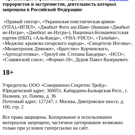
террористов и экстремистов, деятельность которых
запрещена в Российской Федерации:
«Правый сектор», «Украинская повстанческая армия»
(УПА),«ИГИЛ», «Джабхат Фатх аш-Шам» (бывшая «Джабхат
ан-Нусра», «Джебхат ан-Нусра»), Национал-Большевистская
партия (НБП), «Аль-Каида», «УНА-УНСО», «Талибан»,
«Меджлис крымско-татарского народа», «Свидетели Иеговы»,
«Мизантропик Дивижн», «Братство» Корчинского,
«Артподготовка», «Тризуб им. Степана Бандеры», «НСО»,
«Славянский союз», «Формат-18», Дуров Павел Валерьевич.
18+
Учредитель: ООО «Совершенно Секретно Трейд».
Юридический адрес: 360051, Кабардино-Балкарская Респ., г.
Нальчик, ул. Пачева, д. 36
Почтовый адрес: 127247, г. Москва, Дмитровское шоссе, д.
100, стр. 2
Все права защищены. Копирование и использование
материалов запрещено, частичное цитирование возможно
только при условии гиперссылки на сайт.