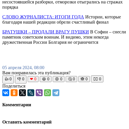
несостоявшейся разборки, отморозки отыгрались на стражах
порядка
СЛОВО ЖУРНАЛИСТА: ИТОГИ ГОДА
Истории, которые
благодаря нашей редакции обрели счастливый финал
БРАТУШКИ – ПРОДАЛИ ВРАГУ ПУШКИ
В Софии – снесли
памятник советским воинам. И видимо, этим некогда
дружественная России Болгария не ограничится
05 апреля 2024, 08:00
Вам понравилась эта публикация?
👍
0
👎
0
❤
0
😆
0
😡
0
🤔
0
🙈
0
🧘‍♀️
0
Поделиться
Комментарии
Оставить комментарий