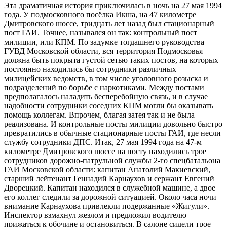
Эта драматичная история приключилась в ночь на 27 мая 1994
года. У подмосковного посёлка Икша, на 47 километре
Дмитровского шоссе, тридцать лет назад был стационарный
пост ГАИ. Точнее, назывался он так: контрольный пост
милиции, или КПМ. По задумке тогдашнего руководства
ГУВД Московской области, вся территория Подмосковья
должна быть покрыта густой сетью таких постов, на которых
постоянно находились бы сотрудники различных
милицейских ведомств, в том числе уголовного розыска и
подразделений по борьбе с наркотиками. Между постами
предполагалось наладить бесперебойную связь, и в случае
надобности сотрудники соседних КПМ могли бы оказывать
помощь коллегам. Впрочем, благая затея так и не была
реализована. И контрольные посты милиции довольно быстро
превратились в обычные стационарные посты ГАИ, где несли
службу сотрудники ДПС. Итак, 27 мая 1994 года на 47-м
километре Дмитровского шоссе на посту находились трое
сотрудников дорожно-патрульной службы 2-го спецбатальона
ГАИ Московской области: капитан Анатолий Макиевский,
старший лейтенант Геннадий Карнаухов и сержант Евгений
Дворецкий. Капитан находился в служебной машине, а двое
его коллег следили за дорожной ситуацией. Около часа ночи
внимание Карнаухова привлекли подержанные «Жигули».
Инспектор взмахнул жезлом и предложил водителю
прижаться к обочине и остановиться. В салоне сидели трое