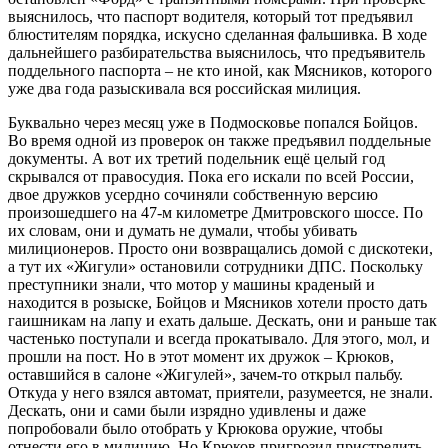
выяснилось, что паспорт водителя, который тот предъявил
блюстителям порядка, искусно сделанная фальшивка. В ходе
дальнейшего разбирательства выяснилось, что предъявитель
поддельного паспорта – не кто иной, как Мясников, которого
уже два года разыскивала вся российская милиция.
Буквально через месяц уже в Подмосковье попался Бойцов.
Во время одной из проверок он также предъявил поддельные
документы. А вот их третий подельник ещё целый год
скрывался от правосудия. Пока его искали по всей России,
двое дружков усердно сочиняли собственную версию
произошедшего на 47-м километре Дмитровского шоссе. По
их словам, они и думать не думали, чтобы убивать
милиционеров. Просто они возвращались домой с дискотеки,
а тут их «Жигули» остановили сотрудники ДПС. Поскольку
преступники знали, что мотор у машины краденый и
находится в розыске, Бойцов и Мясников хотели просто дать
гаишникам на лапу и ехать дальше. Дескать, они и раньше так
частенько поступали и всегда прокатывало. Для этого, мол, и
прошли на пост. Но в этот момент их дружок – Крюков,
оставшийся в салоне «Жигулей», зачем-то открыл пальбу.
Откуда у него взялся автомат, приятели, разумеется, не знали.
Дескать, они и сами были изрядно удивлены и даже
попробовали было отобрать у Крюкова оружие, чтобы
отнести его в милицию. Но Крюков пригрозил пристрелить