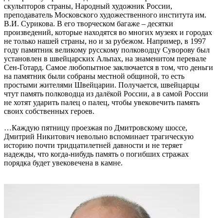
скульпторов страны, Народный художник России,
преподаватель Московского художественного института им.
В.И. Сурикова. В его творческом багаже – десятки
произведений, которые находятся во многих музеях и городах
не только нашей страны, но и за рубежом. Например, в 1997
году памятник великому русскому полководцу Суворову был
установлен в швейцарских Альпах, на знаменитом перевале
Сен-Готард. Самое любопытное заключается в том, что деньги
на памятник были собраны местной общиной, то есть
простыми жителями Швейцарии. Получается, швейцарцы
чтут память полководца из далёкой России, а в самой России
не хотят ударить палец о палец, чтобы увековечить память
своих собственных героев.
…Каждую пятницу проезжая по Дмитровскому шоссе,
Дмитрий Никитович невольно вспоминает трагическую
историю почти тридцатилетней давности и не теряет
надежды, что когда-нибудь память о погибших стражах
порядка будет увековечена в камне.