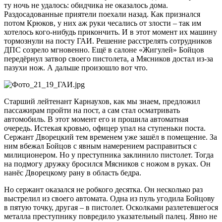
ту ночь не удалось: обидчика не оказалось дома.
Раздосадованные приятели поехали назад. Как признался
потом Крюков, у них аж руки чесались от злости – так им
хотелось кого-нибудь прикончить. И в этот момент их машину
тормознули на посту ГАИ. Решение расстрелять сотрудников
ДПС созрело мгновенно. Ещё в салоне «Жигулей» Бойцов
передёрнул затвор своего пистолета, а Мясников достал из-за
пазухи нож. А дальше произошло вот что.
Старший лейтенант Карнаухов, как мы знаем, предложил
пассажирам пройти на пост, а сам стал осматривать
автомобиль. В этот момент его и прошила автоматная
очередь. Истекая кровью, офицер упал на ступеньки поста.
Сержант Дворецкий тем временем уже зашёл в помещение. За
ним вбежал Бойцов с явным намерением расправиться с
милиционером. Но у преступника заклинило пистолет. Тогда
на подмогу дружку бросился Мясников с ножом в руках. Он
нанёс Дворецкому рану в область бедра.
Но сержант оказался не робкого десятка. Он несколько раз
выстрелил из своего автомата. Одна из пуль угодила Бойцову
в пятую точку, другая – в пистолет. Осколками разлетевшегося
металла преступнику повредило указательный палец. Явно не