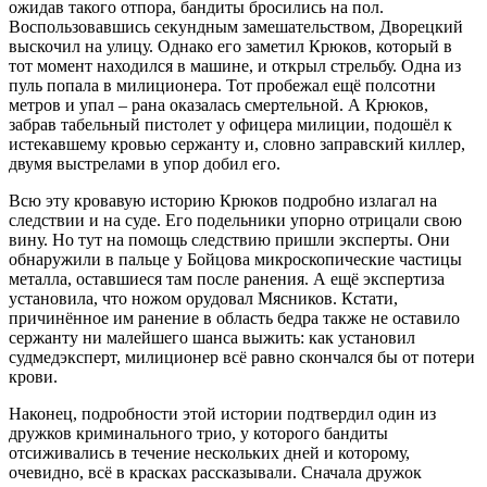
ожидав такого отпора, бандиты бросились на пол.
Воспользовавшись секундным замешательством, Дворецкий
выскочил на улицу. Однако его заметил Крюков, который в
тот момент находился в машине, и открыл стрельбу. Одна из
пуль попала в милиционера. Тот пробежал ещё полсотни
метров и упал – рана оказалась смертельной. А Крюков,
забрав табельный пистолет у офицера милиции, подошёл к
истекавшему кровью сержанту и, словно заправский киллер,
двумя выстрелами в упор добил его.
Всю эту кровавую историю Крюков подробно излагал на
следствии и на суде. Его подельники упорно отрицали свою
вину. Но тут на помощь следствию пришли эксперты. Они
обнаружили в пальце у Бойцова микроскопические частицы
металла, оставшиеся там после ранения. А ещё экспертиза
установила, что ножом орудовал Мясников. Кстати,
причинённое им ранение в область бедра также не оставило
сержанту ни малейшего шанса выжить: как установил
судмедэксперт, милиционер всё равно скончался бы от потери
крови.
Наконец, подробности этой истории подтвердил один из
дружков криминального трио, у которого бандиты
отсиживались в течение нескольких дней и которому,
очевидно, всё в красках рассказывали. Сначала дружок