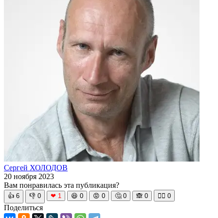
Сергей ХОЛОДОВ
20 ноября 2023
Вам понравилась эта публикация?
👍
6
👎
0
❤
1
😆
0
😡
0
🤔
0
🙈
0
🧘‍♀️
0
Поделиться