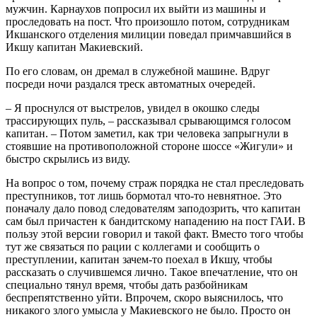
мужчин. Карнаухов попросил их выйти из машины и
проследовать на пост. Что произошло потом, сотрудникам
Икшанского отделения милиции поведал примчавшийся в
Икшу капитан Макиевский.
По его словам, он дремал в служебной машине. Вдруг
посреди ночи раздался треск автоматных очередей.
– Я проснулся от выстрелов, увидел в окошко следы
трассирующих пуль, – рассказывал срывающимся голосом
капитан. – Потом заметил, как три человека запрыгнули в
стоявшие на противоположной стороне шоссе «Жигули» и
быстро скрылись из виду.
На вопрос о том, почему страж порядка не стал преследовать
преступников, тот лишь бормотал что-то невнятное. Это
поначалу дало повод следователям заподозрить, что капитан
сам был причастен к бандитскому нападению на пост ГАИ. В
пользу этой версии говорил и такой факт. Вместо того чтобы
тут же связаться по рации с коллегами и сообщить о
преступлении, капитан зачем-то поехал в Икшу, чтобы
рассказать о случившемся лично. Такое впечатление, что он
специально тянул время, чтобы дать разбойникам
беспрепятственно уйти. Впрочем, скоро выяснилось, что
никакого злого умысла у Макиевского не было. Просто он