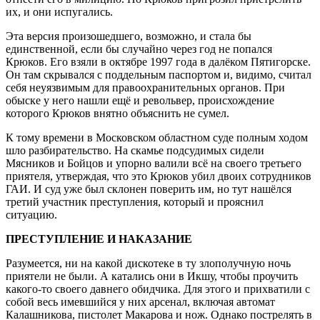
их, и они испугались.
Эта версия произошедшего, возможно, и стала бы
единственной, если бы случайно через год не попался
Крюков. Его взяли в октябре 1997 года в далёком Пятигорске.
Он там скрывался с поддельным паспортом и, видимо, считал
себя неуязвимым для правоохранительных органов. При
обыске у него нашли ещё и револьвер, происхождение
которого Крюков внятно объяснить не сумел.
К тому времени в Московском областном суде полным ходом
шло разбирательство. На скамье подсудимых сидели
Мясников и Бойцов и упорно валили всё на своего третьего
приятеля, утверждая, что это Крюков убил двоих сотрудников
ГАИ. И суд уже был склонен поверить им, но тут нашёлся
третий участник преступления, который и прояснил
ситуацию.
ПРЕСТУПЛЕНИЕ И НАКАЗАНИЕ
Разумеется, ни на какой дискотеке в ту злополучную ночь
приятели не были. А катались они в Икшу, чтобы проучить
какого-то своего давнего обидчика. Для этого и прихватили с
собой весь имевшийся у них арсенал, включая автомат
Калашникова, пистолет Макарова и нож. Однако пострелять в