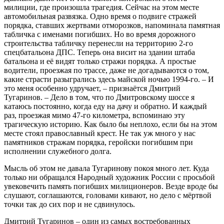
милиции, где произошла трагедия. Сейчас на этом месте
автомобильная развязка. Одно время о подвиге стражей
порядка, ставших жертвами отморозков, напоминала памятная
табличка с именами погибших. Но во время дорожного
строительства табличку перенесли на территорию 2-го
спецбатальона ДПС. Теперь она висит на здании штаба
батальона и её видят только стражи порядка. А простые
водители, проезжая по трассе, даже не догадываются о том,
какие страсти разыгрались здесь майской ночью 1994-го. – И
это меня особенно удручает, – признаётся Дмитрий
Тугаринов. – Дело в том, что по Дмитровскому шоссе я
катаюсь постоянно, когда еду на дачу и обратно. И каждый
раз, проезжая мимо 47-го километра, вспоминаю эту
трагическую историю. Как было бы неплохо, если бы на этом
месте стоял православный крест. Не так уж много у нас
памятников стражам порядка, геройски погибшим при
исполнении служебного долга.
Мысль об этом не давала Тугаринову покоя много лет. Куда
только ни обращался Народный художник России с просьбой
увековечить память погибших милиционеров. Везде вроде бы
слушают, соглашаются, головами кивают, но дело с мёртвой
точки так до сих пор и не сдвинулось.
Дмитрий Тугаринов – один из самых востребованных