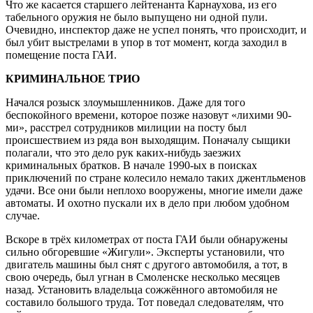
Что же касается старшего лейтенанта Карнаухова, из его
табельного оружия не было выпущено ни одной пули.
Очевидно, инспектор даже не успел понять, что происходит, и
был убит выстрелами в упор в тот момент, когда заходил в
помещение поста ГАИ.
КРИМИНАЛЬНОЕ ТРИО
Начался розыск злоумышленников. Даже для того
беспокойного времени, которое позже назовут «лихими 90-
ми», расстрел сотрудников милиции на посту был
происшествием из ряда вон выходящим. Поначалу сыщики
полагали, что это дело рук каких-нибудь заезжих
криминальных братков. В начале 1990-ых в поисках
приключений по стране колесило немало таких джентльменов
удачи. Все они были неплохо вооружены, многие имели даже
автоматы. И охотно пускали их в дело при любом удобном
случае.
Вскоре в трёх километрах от поста ГАИ были обнаружены
сильно обгоревшие «Жигули». Эксперты установили, что
двигатель машины был снят с другого автомобиля, а тот, в
свою очередь, был угнан в Смоленске несколько месяцев
назад. Установить владельца сожжённого автомобиля не
составило большого труда. Тот поведал следователям, что