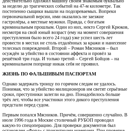
действительно одолжил машину своим знакомым буквально
за неделю до трагических событий на 47-м километре. Так
постепенно сыщики вышли на подозреваемых. Вопреки
первоначальной версии, ими оказались не заезжие
гастролёры, а местные мужики. Правда, с богатым
криминальным прошлым. Один из них, некто Сергей Крюков,
несмотря на свой юный возраст (ему на момент совершения
преступления было всего 24 года) уже успел шесть лет
провести в местах не столь отдалённых за кражи и нанесение
телесных повреждений. Второй – Роман Мясников – был
осуждён за убийство в состоянии аффекта и провёл за
решёткой три года. И только третий – Сергей Бойцов – на
криминальном поприще никак себя не проявил.
ЖИЗНЬ ПО ФАЛЬШИВЫМ ПАСПОРТАМ
Однако задержать троицу по горячим следам не удалось.
Понимая, что за убийство милиционеров им светят серьёзные
сроки, преступники залегли на дно. Понадобилось больше
трёх лет, чтобы все участники этого дикого преступления
предстали перед судом.
Первым попался Мясников. Причём, совершенно случайно. В
июле 1996 года в Москве столичный РУБОП проводил
какую-то спецоперацию. Для проверки документов был
остановлен «Форд» с транзитными номерами. При проверке