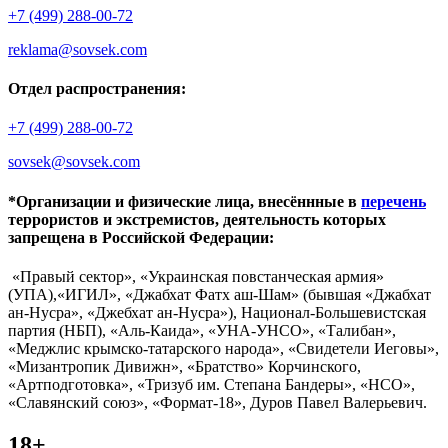
+7 (499) 288-00-72
reklama@sovsek.com
Отдел распространения:
+7 (499) 288-00-72
sovsek@sovsek.com
*Организации и физические лица, внесённные в
перечень
террористов и экстремистов, деятельность которых
запрещена в Российской Федерации:
«Правый сектор», «Украинская повстанческая армия»
(УПА),«ИГИЛ», «Джабхат Фатх аш-Шам» (бывшая «Джабхат
ан-Нусра», «Джебхат ан-Нусра»), Национал-Большевистская
партия (НБП), «Аль-Каида», «УНА-УНСО», «Талибан»,
«Меджлис крымско-татарского народа», «Свидетели Иеговы»,
«Мизантропик Дивижн», «Братство» Корчинского,
«Артподготовка», «Тризуб им. Степана Бандеры», «НСО»,
«Славянский союз», «Формат-18», Дуров Павел Валерьевич.
18+