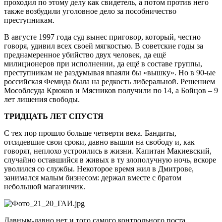
проходил по этому делу как свидетель, а потом против него
также возбудили уголовное дело за пособничество
преступникам.
В августе 1997 года суд вынес приговор, который, честно
говоря, удивил всех своей мягкостью. В советские годы за
преднамеренное убийство двух человек, да ещё
милиционеров при исполнении, да ещё в составе группы,
преступникам не раздумывая впаяли бы «вышку». Но в 90-ые
российская Фемида была на редкость либеральной. Решением
Мособлсуда Крюков и Мясников получили по 14, а Бойцов – 9
лет лишения свободы.
ТРИДЦАТЬ ЛЕТ СПУСТЯ
С тех пор прошло больше четверти века. Бандиты,
отсидевшие свои сроки, давно вышли на свободу и, как
говорят, неплохо устроились в жизни. Капитан Макиевский,
случайно оставшийся в живых в ту злополучную ночь, вскоре
уволился со службы. Некоторое время жил в Дмитрове,
занимался малым бизнесом: держал вместе с братом
небольшой магазинчик.
Давным-давно нет и того самого контрольного поста