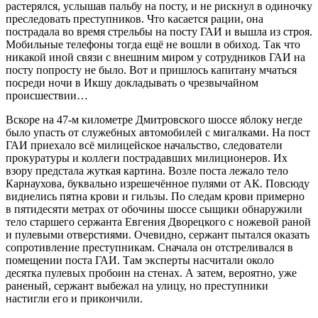
растерялся, услышав пальбу на посту, и не рискнул в одиночку
преследовать преступников. Что касается рации, она
пострадала во время стрельбы на посту ГАИ и вышла из строя.
Мобильные телефоны тогда ещё не вошли в обиход. Так что
никакой иной связи с внешним миром у сотрудников ГАИ на
посту попросту не было. Вот и пришлось капитану мчаться
посреди ночи в Икшу докладывать о чрезвычайном
происшествии…
Вскоре на 47-м километре Дмитровского шоссе яблоку негде
было упасть от служебных автомобилей с мигалками. На пост
ГАИ приехало всё милицейское начальство, следователи
прокуратуры и коллеги пострадавших милиционеров. Их
взору предстала жуткая картина. Возле поста лежало тело
Карнаухова, буквально изрешечённое пулями от АК. Повсюду
виднелись пятна крови и гильзы. По следам крови примерно
в пятидесяти метрах от обочины шоссе сыщики обнаружили
тело старшего сержанта Евгения Дворецкого с ножевой раной
и пулевыми отверстиями. Очевидно, сержант пытался оказать
сопротивление преступникам. Сначала он отстреливался в
помещении поста ГАИ. Там эксперты насчитали около
десятка пулевых пробоин на стенах. А затем, вероятно, уже
раненый, сержант выбежал на улицу, но преступники
настигли его и прикончили.