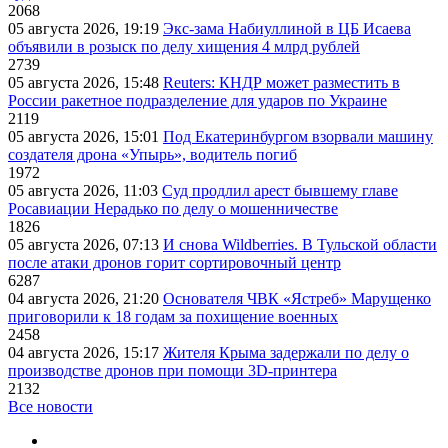
2068
05 августа 2026, 19:19
Экс-зама Набиуллиной в ЦБ Исаева
объявили в розыск по делу хищения 4 млрд рублей
2739
05 августа 2026, 15:48
Reuters: КНДР может разместить в
России ракетное подразделение для ударов по Украине
2119
05 августа 2026, 15:01
Под Екатеринбургом взорвали машину
создателя дрона «Упырь», водитель погиб
1972
05 августа 2026, 11:03
Суд продлил арест бывшему главе
Росавиации Нерадько по делу о мошенничестве
1826
05 августа 2026, 07:13
И снова Wildberries. В Тульской области
после атаки дронов горит сортировочный центр
6287
04 августа 2026, 21:20
Основателя ЧВК «Ястреб» Марущенко
приговорили к 18 годам за похищение военных
2458
04 августа 2026, 15:17
Жителя Крыма задержали по делу о
производстве дронов при помощи 3D‑принтера
2132
Все новости