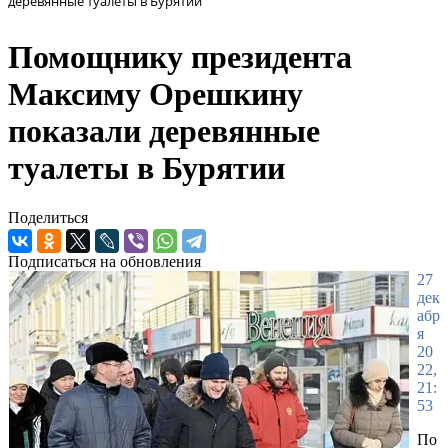
деревянные туалеты в Бурятии
Помощнику президента
Максиму Орешкину
показали деревянные
туалеты в Бурятии
Поделиться
Подписаться на обновления
27
дек
абр
я
20
22,
21:
53
По