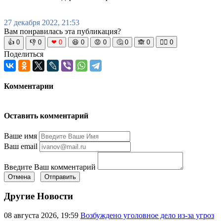
27 декабря 2022, 21:53
Вам понравилась эта публикация?
👍
0
👎
0
❤
0
😆
0
😡
0
🤔
0
🙈
0
🧘‍♀️
0
Поделиться
Комментарии
Оставить комментарий
Ваше имя
Ваш email
Введите Ваш комментарий
Отмена
Отправить
Другие Новости
08 августа 2026, 19:59
Возбуждено уголовное дело из-за угроз