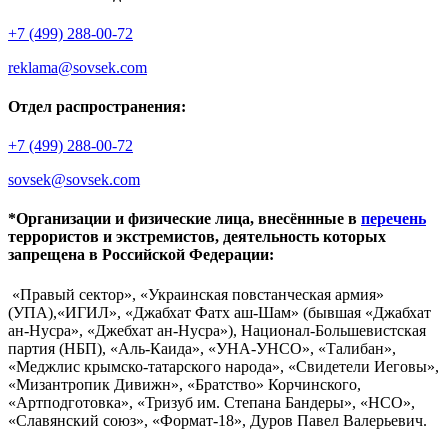
+7 (499) 288-00-72
reklama@sovsek.com
Отдел распространения:
+7 (499) 288-00-72
sovsek@sovsek.com
*Организации и физические лица, внесённные в
перечень
террористов и экстремистов, деятельность которых
запрещена в Российской Федерации:
«Правый сектор», «Украинская повстанческая армия»
(УПА),«ИГИЛ», «Джабхат Фатх аш-Шам» (бывшая «Джабхат
ан-Нусра», «Джебхат ан-Нусра»), Национал-Большевистская
партия (НБП), «Аль-Каида», «УНА-УНСО», «Талибан»,
«Меджлис крымско-татарского народа», «Свидетели Иеговы»,
«Мизантропик Дивижн», «Братство» Корчинского,
«Артподготовка», «Тризуб им. Степана Бандеры», «НСО»,
«Славянский союз», «Формат-18», Дуров Павел Валерьевич.