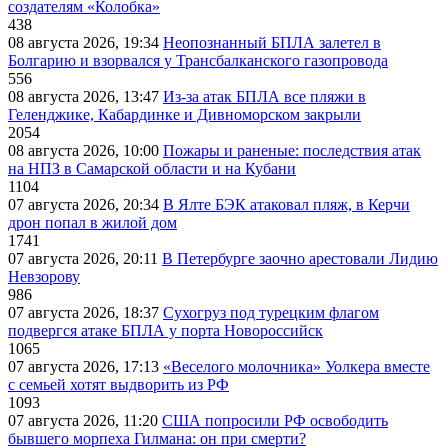
создателям «Колобка»
438
08 августа 2026, 19:34
Неопознанный БПЛА залетел в
Болгарию и взорвался у Трансбалканского газопровода
556
08 августа 2026, 13:47
Из-за атак БПЛА все пляжи в
Геленджике, Кабардинке и Дивноморском закрыли
2054
08 августа 2026, 10:00
Пожары и раненые: последствия атак
на НПЗ в Самарской области и на Кубани
1104
07 августа 2026, 20:34
В Ялте БЭК атаковал пляж, в Керчи
дрон попал в жилой дом
1741
07 августа 2026, 20:11
В Петербурге заочно арестовали Лидию
Невзорову
986
07 августа 2026, 18:37
Сухогруз под турецким флагом
подвергся атаке БПЛА у порта Новороссийск
1065
07 августа 2026, 17:13
«Веселого молочника» Уолкера вместе
с семьей хотят выдворить из РФ
1093
07 августа 2026, 11:20
США попросили РФ освободить
бывшего морпеха Гилмана: он при смерти?