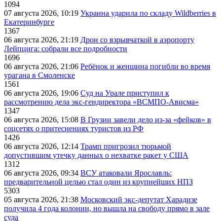
1094
07 августа 2026, 10:19
Украина ударила по складу Wildberries в
Екатеринбурге
1367
06 августа 2026, 21:19
Дрон со взрывчаткой в аэропорту
Лейпцига: собрали все подробности
1696
06 августа 2026, 21:06
Ребёнок и женщина погибли во время
урагана в Смоленске
1561
06 августа 2026, 19:06
Суд на Урале приступил к
рассмотрению дела экс-гендиректора «ВСМПО-Ависма»
1347
06 августа 2026, 15:08
В Грузии завели дело из-за «фейков» в
соцсетях о притеснениях туристов из РФ
1426
06 августа 2026, 12:14
Трамп пригрозил тюрьмой
допустившим утечку данных о нехватке ракет у США
1312
06 августа 2026, 09:34
ВСУ атаковали Ярославль:
предварительной целью стал один из крупнейших НПЗ
5303
05 августа 2026, 21:38
Московский экс-депутат Харадизе
получила 4 года колонии, но вышла на свободу прямо в зале
суда