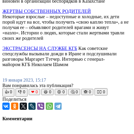
виновен в организации беспорядков в Казахстане
ЖЕРТВЫ СОБСТВЕННЫХ РОДИТЕЛЕЙ
Некоторые взрослые – недоступные и холодные, их дети
порой идут на все, чтобы получить «свою каплю тепла», а не
получая ее – объявляют родителей врагами и живут
«назло». Истории о людях, которые стали жертвами травли
своих же родителей
ЭКСТРАСЕНСЫ НА СЛУЖБЕ КГБ
Как советские
спецслужбы вызывали дожди в Иране и подслушивали
разговоры Маргарет Тэтчер. Интервью с генерал-
майором КГБ Николаем Шамом
19 января 2023, 15:17
Вам понравилась эта публикация?
👍
0
👎
0
❤
0
😆
0
😡
0
🤔
0
🙈
0
🧘‍♀️
0
Поделиться
Комментарии