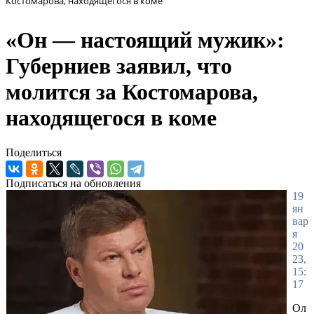
Костомарова, находящегося в коме
«Он — настоящий мужик»:
Губерниев заявил, что
молится за Костомарова,
находящегося в коме
Поделиться
Подписаться на обновления
19
ян
вар
я
20
23,
15:
17
Ол