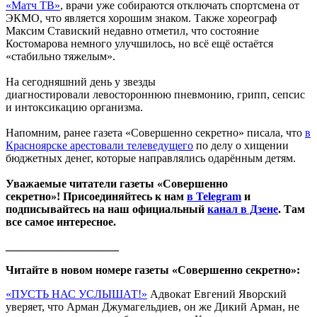
«Матч ТВ»
, врачи уже собираются отключать спортсмена от
ЭКМО, что является хорошим знаком. Также хореограф
Максим Ставиский недавно отметил, что состояние
Костомарова немного улучшилось, но всё ещё остаётся
«стабильно тяжелым».
На сегодняшний день у звезды
диагностировали левостороннюю пневмонию, грипп, сепсис
и интоксикацию организма.
Напомним, ранее газета «Совершенно секретно» писала, что
в
Красноярске арестовали телеведущего
по делу о хищении
бюджетных денег, которые направлялись одарённым детям.
Уважаемые читатели газеты «Совершенно
секретно»! Присоединяйтесь к нам
в Telegram
и
подписывайтесь на наш официальный
канал в Дзене
. Там
все самое интересное.
____________________
Читайте в новом номере газеты «Совершенно секретно»:
«ПУСТЬ НАС УСЛЫШАТ!»
Адвокат Евгений Яворский
уверяет, что Арман Джумагельдиев, он же Дикий Арман, не