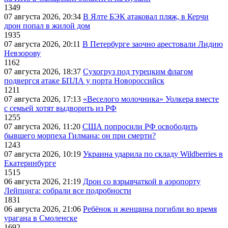
1349
07 августа 2026, 20:34
В Ялте БЭК атаковал пляж, в Керчи
дрон попал в жилой дом
1935
07 августа 2026, 20:11
В Петербурге заочно арестовали Лидию
Невзорову
1162
07 августа 2026, 18:37
Сухогруз под турецким флагом
подвергся атаке БПЛА у порта Новороссийск
1211
07 августа 2026, 17:13
«Веселого молочника» Уолкера вместе
с семьей хотят выдворить из РФ
1255
07 августа 2026, 11:20
США попросили РФ освободить
бывшего морпеха Гилмана: он при смерти?
1243
07 августа 2026, 10:19
Украина ударила по складу Wildberries в
Екатеринбурге
1515
06 августа 2026, 21:19
Дрон со взрывчаткой в аэропорту
Лейпцига: собрали все подробности
1831
06 августа 2026, 21:06
Ребёнок и женщина погибли во время
урагана в Смоленске
1692