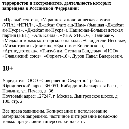
террористов и экстремистов, деятельность которых
запрещена в Российской Федерации:
«Правый сектор», «Украинская повстанческая армия»
(УПА),«ИГИЛ», «Джабхат Фатх аш-Шам» (бывшая «Джабхат
ан-Нусра», «Джебхат ан-Нусра»), Национал-Большевистская
партия (НБП), «Аль-Каида», «УНА-УНСО», «Талибан»,
«Меджлис крымско-татарского народа», «Свидетели Иеговы»,
«Мизантропик Дивижн», «Братство» Корчинского,
«Артподготовка», «Тризуб им. Степана Бандеры», «НСО»,
«Славянский союз», «Формат-18», Дуров Павел Валерьевич.
18+
Учредитель: ООО «Совершенно Секретно Трейд».
Юридический адрес: 360051, Кабардино-Балкарская Респ., г.
Нальчик, ул. Пачева, д. 36
Почтовый адрес: 127247, г. Москва, Дмитровское шоссе, д.
100, стр. 2
Все права защищены. Копирование и использование
материалов запрещено, частичное цитирование возможно
только при условии гиперссылки на сайт.