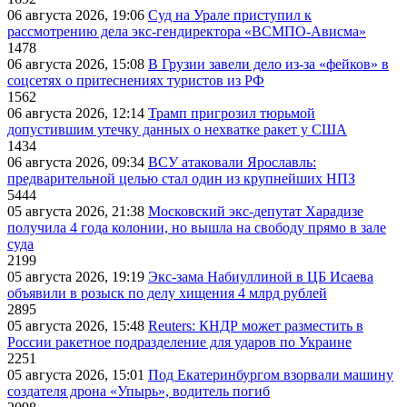
06 августа 2026, 19:06
Суд на Урале приступил к
рассмотрению дела экс-гендиректора «ВСМПО-Ависма»
1478
06 августа 2026, 15:08
В Грузии завели дело из-за «фейков» в
соцсетях о притеснениях туристов из РФ
1562
06 августа 2026, 12:14
Трамп пригрозил тюрьмой
допустившим утечку данных о нехватке ракет у США
1434
06 августа 2026, 09:34
ВСУ атаковали Ярославль:
предварительной целью стал один из крупнейших НПЗ
5444
05 августа 2026, 21:38
Московский экс-депутат Харадизе
получила 4 года колонии, но вышла на свободу прямо в зале
суда
2199
05 августа 2026, 19:19
Экс-зама Набиуллиной в ЦБ Исаева
объявили в розыск по делу хищения 4 млрд рублей
2895
05 августа 2026, 15:48
Reuters: КНДР может разместить в
России ракетное подразделение для ударов по Украине
2251
05 августа 2026, 15:01
Под Екатеринбургом взорвали машину
создателя дрона «Упырь», водитель погиб