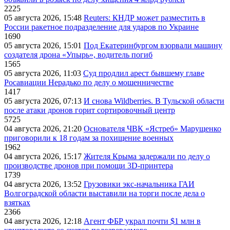
2225
05 августа 2026, 15:48
Reuters: КНДР может разместить в
России ракетное подразделение для ударов по Украине
1690
05 августа 2026, 15:01
Под Екатеринбургом взорвали машину
создателя дрона «Упырь», водитель погиб
1565
05 августа 2026, 11:03
Суд продлил арест бывшему главе
Росавиации Нерадько по делу о мошенничестве
1417
05 августа 2026, 07:13
И снова Wildberries. В Тульской области
после атаки дронов горит сортировочный центр
5725
04 августа 2026, 21:20
Основателя ЧВК «Ястреб» Марущенко
приговорили к 18 годам за похищение военных
1962
04 августа 2026, 15:17
Жителя Крыма задержали по делу о
производстве дронов при помощи 3D‑принтера
1739
04 августа 2026, 13:52
Грузовики экс-начальника ГАИ
Волгоградской области выставили на торги после дела о
взятках
2366
04 августа 2026, 12:18
Агент ФБР украл почти $1 млн в