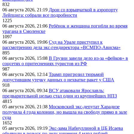
832
06 августа 2026, 21:19
Дрон со взрывчаткой в аэропорту
Лейпцига: собрали все подробности
1225
06 августа 2026, 21:06
Ребёнок и женщина погибли во время
урагана в Смоленске
1097
06 августа 2026, 19:06
Суд на Урале приступил к
рассмотрению дела экс-гендиректора «ВСМПО-Ависма»
895
06 августа 2026, 15:08
В Грузии завели дело из-за «фейков» в
соцсетях о притеснениях туристов из РФ
987
06 августа 2026, 12:14
Трамп пригрозил тюрьмой
допустившим утечку данных о нехватке ракет у США
918
06 августа 2026, 09:34
ВСУ атаковали Ярославль:
предварительной целью стал один из крупнейших НПЗ
4815
05 августа 2026, 21:38
Московский экс-депутат Харадизе
получила 4 года колонии, но вышла на свободу прямо в зале
суда
1652
05 августа 2026, 19:19
Экс-зама Набиуллиной в ЦБ Исаева
объявили в розыск по делу хищения 4 млрд рублей