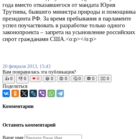
года вместо отказавшегося от мандата Юрия
Трутнева, бывшего министра природы и помощника
президента РФ. За время пребывания в парламенте
успел поучаствовать в разработке только одного
законопроекта – запрета на усыновление российских
сирот гражданами США.<o:p></o:p>
20 февраля 2013, 15:43
Вам понравилась эта публикация?
👍
0
👎
0
❤
0
😆
0
😡
0
🤔
0
🙈
0
🧘‍♀️
0
Поделиться
Комментарии
Оставить комментарий
Ваше имя