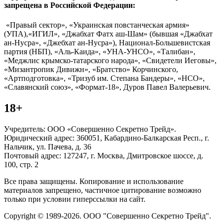
запрещена в Российской Федерации:
«Правый сектор», «Украинская повстанческая армия»
(УПА),«ИГИЛ», «Джабхат Фатх аш-Шам» (бывшая «Джабхат
ан-Нусра», «Джебхат ан-Нусра»), Национал-Большевистская
партия (НБП), «Аль-Каида», «УНА-УНСО», «Талибан»,
«Меджлис крымско-татарского народа», «Свидетели Иеговы»,
«Мизантропик Дивижн», «Братство» Корчинского,
«Артподготовка», «Тризуб им. Степана Бандеры», «НСО»,
«Славянский союз», «Формат-18», Дуров Павел Валерьевич.
18+
Учредитель: ООО «Совершенно Секретно Трейд».
Юридический адрес: 360051, Кабардино-Балкарская Респ., г.
Нальчик, ул. Пачева, д. 36
Почтовый адрес: 127247, г. Москва, Дмитровское шоссе, д.
100, стр. 2
Все права защищены. Копирование и использование
материалов запрещено, частичное цитирование возможно
только при условии гиперссылки на сайт.
Copyright © 1989-2026. ООО "Совершенно Секретно Трейд".