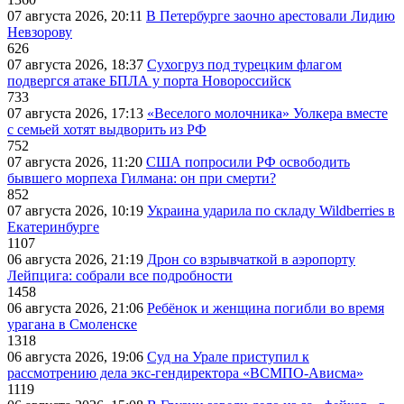
07 августа 2026, 20:11
В Петербурге заочно арестовали Лидию
Невзорову
626
07 августа 2026, 18:37
Сухогруз под турецким флагом
подвергся атаке БПЛА у порта Новороссийск
733
07 августа 2026, 17:13
«Веселого молочника» Уолкера вместе
с семьей хотят выдворить из РФ
752
07 августа 2026, 11:20
США попросили РФ освободить
бывшего морпеха Гилмана: он при смерти?
852
07 августа 2026, 10:19
Украина ударила по складу Wildberries в
Екатеринбурге
1107
06 августа 2026, 21:19
Дрон со взрывчаткой в аэропорту
Лейпцига: собрали все подробности
1458
06 августа 2026, 21:06
Ребёнок и женщина погибли во время
урагана в Смоленске
1318
06 августа 2026, 19:06
Суд на Урале приступил к
рассмотрению дела экс-гендиректора «ВСМПО-Ависма»
1119