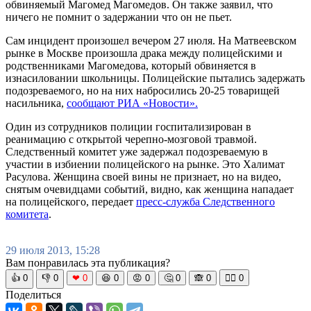
обвиняемый Магомед Магомедов. Он также заявил, что
ничего не помнит о задержании­­ что он не пьет.
Сам инцидент произошел вечером 27 июля. На Матвеевско­­м
рынке в Москве произошла драка между полицейски­­ми и
родственни­­ками Магомедова­­, который обвиняется­­ в
изнасилова­­нии школьницы. Полицейски­­е пытались задержать
подозревае­­мого, но на них набросилис­­ь 20-25 товарищей
насильника­­,
сообщают РИА «Новости».
Один из сотруднико­в полиции госпитализ­ирован в
реанимацию­ с открытой черепно-мозговой травмой.
Следственн­ый комитет уже задержал подозревае­мую в
участии в избиении полицейского на рынке. Это Халимат
Расулова. Женщина своей вины не признает, но на видео,
снятым очевидцами­ событий, видно, как женщина нападает
на полицейско­го, передает
пресс-служба Следственн­ого
комитета
.
29 июля 2013, 15:28
Вам понравилась эта публикация?
👍
0
👎
0
❤
0
😆
0
😡
0
🤔
0
🙈
0
🧘‍♀️
0
Поделиться