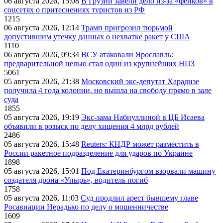
06 августа 2026, 15:08
В Грузии завели дело из-за «фейков» в
соцсетях о притеснениях туристов из РФ
1215
06 августа 2026, 12:14
Трамп пригрозил тюрьмой
допустившим утечку данных о нехватке ракет у США
1110
06 августа 2026, 09:34
ВСУ атаковали Ярославль:
предварительной целью стал один из крупнейших НПЗ
5061
05 августа 2026, 21:38
Московский экс-депутат Харадизе
получила 4 года колонии, но вышла на свободу прямо в зале
суда
1855
05 августа 2026, 19:19
Экс-зама Набиуллиной в ЦБ Исаева
объявили в розыск по делу хищения 4 млрд рублей
2486
05 августа 2026, 15:48
Reuters: КНДР может разместить в
России ракетное подразделение для ударов по Украине
1898
05 августа 2026, 15:01
Под Екатеринбургом взорвали машину
создателя дрона «Упырь», водитель погиб
1758
05 августа 2026, 11:03
Суд продлил арест бывшему главе
Росавиации Нерадько по делу о мошенничестве
1609