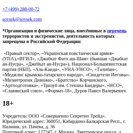
+7 (499) 288-00-72
sovsek@sovsek.com
*Организации и физические лица, внесённные в
перечень
террористов и экстремистов, деятельность которых
запрещена в Российской Федерации:
«Правый сектор», «Украинская повстанческая армия»
(УПА),«ИГИЛ», «Джабхат Фатх аш-Шам» (бывшая «Джабхат
ан-Нусра», «Джебхат ан-Нусра»), Национал-Большевистская
партия (НБП), «Аль-Каида», «УНА-УНСО», «Талибан»,
«Меджлис крымско-татарского народа», «Свидетели Иеговы»,
«Мизантропик Дивижн», «Братство» Корчинского,
«Артподготовка», «Тризуб им. Степана Бандеры», «НСО»,
«Славянский союз», «Формат-18», Дуров Павел Валерьевич.
18+
Учредитель: ООО «Совершенно Секретно Трейд».
Юридический адрес: 360051, Кабардино-Балкарская Респ., г.
Нальчик, ул. Пачева, д. 36
Почтовый адрес: 127247, г. Москва, Дмитровское шоссе, д.