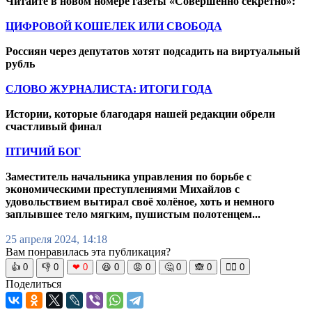
Читайте в новом номере газеты «Совершенно секретно»:
ЦИФРОВОЙ КОШЕЛЕК ИЛИ СВОБОДА
Россиян через депутатов хотят подсадить на виртуальный
рубль
СЛОВО ЖУРНАЛИСТА: ИТОГИ ГОДА
Истории, которые благодаря нашей редакции обрели
счастливый финал
ПТИЧИЙ БОГ
Заместитель начальника управления по борьбе с
экономическими преступлениями Михайлов с
удовольствием вытирал своё холёное, хоть и немного
заплывшее тело мягким, пушистым полотенцем...
25 апреля 2024, 14:18
Вам понравилась эта публикация?
👍
0
👎
0
❤
0
😆
0
😡
0
🤔
0
🙈
0
🧘‍♀️
0
Поделиться