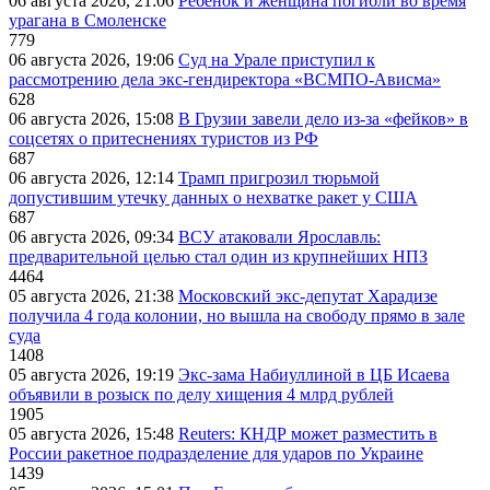
06 августа 2026, 21:06
Ребёнок и женщина погибли во время
урагана в Смоленске
779
06 августа 2026, 19:06
Суд на Урале приступил к
рассмотрению дела экс-гендиректора «ВСМПО-Ависма»
628
06 августа 2026, 15:08
В Грузии завели дело из-за «фейков» в
соцсетях о притеснениях туристов из РФ
687
06 августа 2026, 12:14
Трамп пригрозил тюрьмой
допустившим утечку данных о нехватке ракет у США
687
06 августа 2026, 09:34
ВСУ атаковали Ярославль:
предварительной целью стал один из крупнейших НПЗ
4464
05 августа 2026, 21:38
Московский экс-депутат Харадизе
получила 4 года колонии, но вышла на свободу прямо в зале
суда
1408
05 августа 2026, 19:19
Экс-зама Набиуллиной в ЦБ Исаева
объявили в розыск по делу хищения 4 млрд рублей
1905
05 августа 2026, 15:48
Reuters: КНДР может разместить в
России ракетное подразделение для ударов по Украине
1439