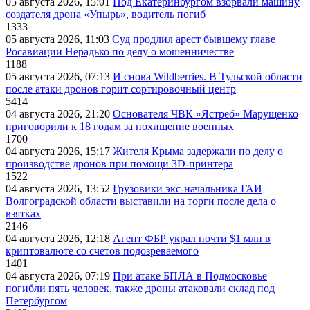
05 августа 2026, 15:01
Под Екатеринбургом взорвали машину
создателя дрона «Упырь», водитель погиб
1333
05 августа 2026, 11:03
Суд продлил арест бывшему главе
Росавиации Нерадько по делу о мошенничестве
1188
05 августа 2026, 07:13
И снова Wildberries. В Тульской области
после атаки дронов горит сортировочный центр
5414
04 августа 2026, 21:20
Основателя ЧВК «Ястреб» Марущенко
приговорили к 18 годам за похищение военных
1700
04 августа 2026, 15:17
Жителя Крыма задержали по делу о
производстве дронов при помощи 3D‑принтера
1522
04 августа 2026, 13:52
Грузовики экс-начальника ГАИ
Волгоградской области выставили на торги после дела о
взятках
2146
04 августа 2026, 12:18
Агент ФБР украл почти $1 млн в
криптовалюте со счетов подозреваемого
1401
04 августа 2026, 07:19
При атаке БПЛА в Подмосковье
погибли пять человек, также дроны атаковали склад под
Петербургом