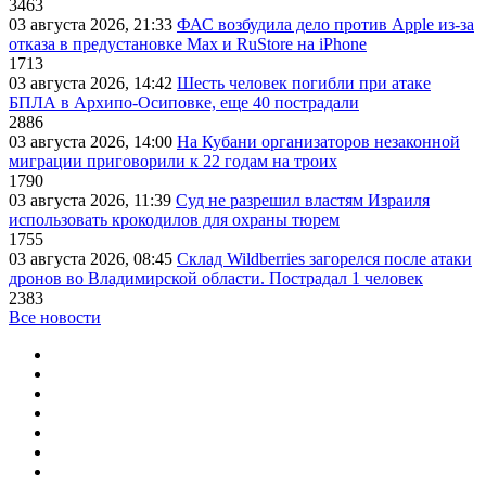
3463
03 августа 2026, 21:33
ФАС возбудила дело против Apple из-за
отказа в предустановке Max и RuStore на iPhone
1713
03 августа 2026, 14:42
Шесть человек погибли при атаке
БПЛА в Архипо-Осиповке, еще 40 пострадали
2886
03 августа 2026, 14:00
На Кубани организаторов незаконной
миграции приговорили к 22 годам на троих
1790
03 августа 2026, 11:39
Суд не разрешил властям Израиля
использовать крокодилов для охраны тюрем
1755
03 августа 2026, 08:45
Склад Wildberries загорелся после атаки
дронов во Владимирской области. Пострадал 1 человек
2383
Все новости