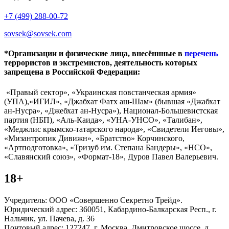
+7 (499) 288-00-72
sovsek@sovsek.com
*Организации и физические лица, внесённные в
перечень
террористов и экстремистов, деятельность которых
запрещена в Российской Федерации:
«Правый сектор», «Украинская повстанческая армия»
(УПА),«ИГИЛ», «Джабхат Фатх аш-Шам» (бывшая «Джабхат
ан-Нусра», «Джебхат ан-Нусра»), Национал-Большевистская
партия (НБП), «Аль-Каида», «УНА-УНСО», «Талибан»,
«Меджлис крымско-татарского народа», «Свидетели Иеговы»,
«Мизантропик Дивижн», «Братство» Корчинского,
«Артподготовка», «Тризуб им. Степана Бандеры», «НСО»,
«Славянский союз», «Формат-18», Дуров Павел Валерьевич.
18+
Учредитель: ООО «Совершенно Секретно Трейд».
Юридический адрес: 360051, Кабардино-Балкарская Респ., г.
Нальчик, ул. Пачева, д. 36
Почтовый адрес: 127247, г. Москва, Дмитровское шоссе, д.