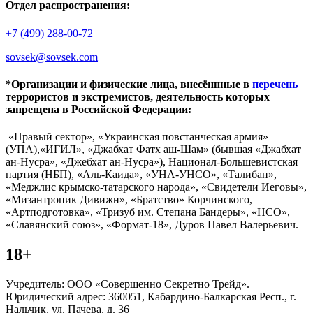
Отдел распространения:
+7 (499) 288-00-72
sovsek@sovsek.com
*Организации и физические лица, внесённные в
перечень
террористов и экстремистов, деятельность которых
запрещена в Российской Федерации:
«Правый сектор», «Украинская повстанческая армия»
(УПА),«ИГИЛ», «Джабхат Фатх аш-Шам» (бывшая «Джабхат
ан-Нусра», «Джебхат ан-Нусра»), Национал-Большевистская
партия (НБП), «Аль-Каида», «УНА-УНСО», «Талибан»,
«Меджлис крымско-татарского народа», «Свидетели Иеговы»,
«Мизантропик Дивижн», «Братство» Корчинского,
«Артподготовка», «Тризуб им. Степана Бандеры», «НСО»,
«Славянский союз», «Формат-18», Дуров Павел Валерьевич.
18+
Учредитель: ООО «Совершенно Секретно Трейд».
Юридический адрес: 360051, Кабардино-Балкарская Респ., г.
Нальчик, ул. Пачева, д. 36