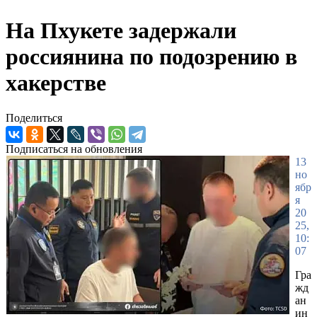
На Пхукете задержали
россиянина по подозрению в
хакерстве
Поделиться
Подписаться на обновления
13
но
ябр
я
20
25,
10:
07
Гра
жд
ан
ин