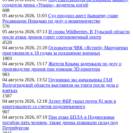
создателя дрона «Упырь», водитель погиб
608
05 августа 2026, 11:03
Суд продлил арест бывшему главе
Росавиации Нерадько по делу о мошенничестве
570
05 августа 2026, 07:13
И снова Wildberries. В Тульской области
после атаки дронов горит сортировочный центр
4520
04 августа 2026, 21:20
Основателя ЧВК «Ястреб» Марущенко
приговорили к 18 годам за похищение военных
1003
04 августа 2026, 15:17
Жителя Крыма задержали по делу о
производстве дронов при помощи 3D‑принтера
983
04 августа 2026, 13:52
Грузовики экс-начальника ГАИ
Волгоградской области выставили на торги после дела о
взятках
1587
04 августа 2026, 12:18
Агент ФБР украл почти $1 млн в
криптовалюте со счетов подозреваемого
907
04 августа 2026, 07:19
При атаке БПЛА в Подмосковье
погибли пять человек, также дроны атаковали склад под
Петербургом