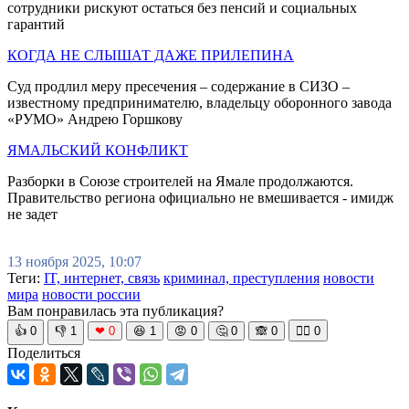
сотрудники рискуют остаться без пенсий и социальных
гарантий
КОГДА НЕ СЛЫШАТ ДАЖЕ ПРИЛЕПИНА
Суд продлил меру пресечения – содержание в СИЗО –
известному предпринимателю, владельцу оборонного завода
«РУМО» Андрею Горшкову
ЯМАЛЬСКИЙ КОНФЛИКТ
Разборки в Союзе строителей на Ямале продолжаются.
Правительство региона официально не вмешивается - имидж
не задет
13 ноября 2025, 10:07
Теги:
IT, интернет, связь
криминал, преступления
новости
мира
новости россии
Вам понравилась эта публикация?
👍
0
👎
1
❤
0
😆
1
😡
0
🤔
0
🙈
0
🧘‍♀️
0
Поделиться