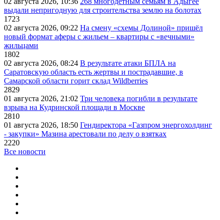
02 августа 2026, 10:36
268 многодетным семьям в Адыгее
выдали непригодную для строительства землю на болотах
1723
02 августа 2026, 09:22
На смену «схемы Долиной» пришёл
новый формат аферы с жильем – квартиры с «вечными»
жильцами
1802
02 августа 2026, 08:24
В результате атаки БПЛА на
Саратовскую область есть жертвы и пострадавшие, в
Самарской области горит склад Wildberries
2829
01 августа 2026, 21:02
Три человека погибли в результате
взрыва на Кудринской площади в Москве
2810
01 августа 2026, 18:50
Гендиректора «Газпром энергохолдинг
- закупки» Мазина арестовали по делу о взятках
2220
Все новости