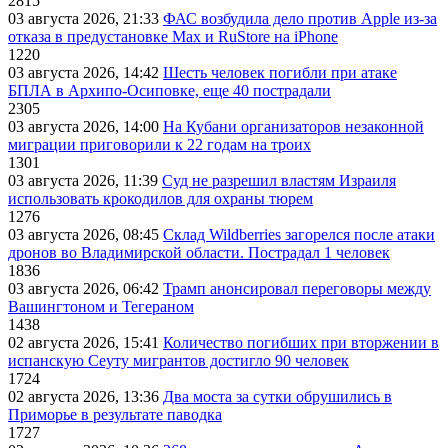
2815
03 августа 2026, 21:33
ФАС возбудила дело против Apple из-за
отказа в предустановке Max и RuStore на iPhone
1220
03 августа 2026, 14:42
Шесть человек погибли при атаке
БПЛА в Архипо-Осиповке, еще 40 пострадали
2305
03 августа 2026, 14:00
На Кубани организаторов незаконной
миграции приговорили к 22 годам на троих
1301
03 августа 2026, 11:39
Суд не разрешил властям Израиля
использовать крокодилов для охраны тюрем
1276
03 августа 2026, 08:45
Склад Wildberries загорелся после атаки
дронов во Владимирской области. Пострадал 1 человек
1836
03 августа 2026, 06:42
Трамп анонсировал переговоры между
Вашингтоном и Тегераном
1438
02 августа 2026, 15:41
Количество погибших при вторжении в
испанскую Сеуту мигрантов достигло 90 человек
1724
02 августа 2026, 13:36
Два моста за сутки обрушились в
Приморье в результате паводка
1727