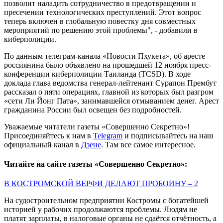
позволит наладить сотрудничество в предотвращении и
пресечении технологических преступлений. Этот вопрос
теперь включен в глобальную повестку дня совместных
мероприятий по решению этой проблемы", - добавили в
киберполиции.
По данным телеграм-канала «Новости Пхукета», об аресте
россиянина было объявлено на прошедшей 12 ноября пресс-
конференции киберполиции Таиланда (TCSD). В ходе
доклада глава ведомства генерал-лейтенант Сурапон Прембут
рассказал о пяти операциях, главной из которых был разгром
«сети Ли Йонг Пата», занимавшейся отмыванием денег. Арест
гражданина России был освещен без подробностей.
Уважаемые читатели газеты «Совершенно Секретно»!
Присоединяйтесь к нам в
Telegram
и подписывайтесь на наш
официальный канал в
Дзене
. Там все самое интересное.
Читайте на сайте газеты «Совершенно Секретно»:
В КОСТРОМСКОЙ ВЕРФИ ДЕЛАЮТ ПРОБОИНУ – 2
На судостроительном предприятии Костромы с богатейшей
историей у рабочих продолжаются проблемы. Людям не
платят зарплаты, в налоговые органы не сдаётся отчётность, а