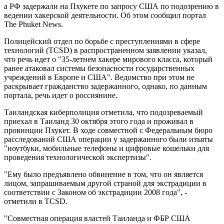
а РФ задержали на Пхукете по запросу США по подозрению в
ведении хакерской деятельности. Об этом сообщил портал
The Phuket News.
Полицейский отдел по борьбе с преступлениями в сфере
технологий (TCSD) в распространенном заявлении указал,
что речь идет о "35-летнем хакере мирового класса, который
ранее атаковал системы безопасности государственных
учреждений в Европе и США". Ведомство при этом не
раскрывает гражданство задержанного, однако, по данным
портала, речь идет о россиянине.
Таиландская киберполиция отметила, что подозреваемый
приехал в Таиланд 30 октября этого года и проживал в
провинции Пхукет. В ходе совместной с Федеральным бюро
расследований США операции у задержанного были изъяты
"ноутбуки, мобильные телефоны и цифровые кошельки для
проведения технологической экспертизы".
"Ему было предъявлено обвинение в том, что он является
лицом, запрашиваемым другой страной для экстрадиции в
соответствии с Законом об экстрадиции 2008 года", -
отметили в TCSD.
"Совместная операция властей Таиланда и ФБР США