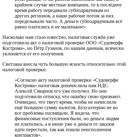
крайнем случае местные компании, то в последнее
время работу передавали субподрядчикам из
других регионов, а наши рабочие потом за них
переделывали часто. А деньги субподрядчикам всё
равно платились и не маленькие».
Насколько нам стало известно, налоговая служба уже
подготовила акт о налоговой проверке ООО «Судоверфь
Кострома», но Пётр Гузанов, по нашим данным, всячески
уклоняется от его получения.
Светлана внесла чуть большую ясность относительно этой
налоговой проверки:
«Согласно акту налоговой проверки «Судоверфи
Кострома» налоговая доначислила нам НДС.
Алексей Смирнов его уже получил. Но они
подготовили отписку, что ошибку свою признают.
Очевидно, что тянут время, чтобы не начислили
ещё большую сумму налогов. Бухгалтерию не во
все проблемы посвящали. Я видела, что
финансовые поступления были, но деньги людям
не платились, а в июне уже и деньги от заказов
идти перестали, так как пошли неисполнения
контрактов».