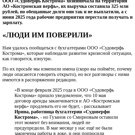
ООО «Судоверфь Кострома» хозяйничала на территории
АО «Костромская верфь», их выручка составила 325 млн
рублей, но обещанные долги они так и не выплатили, а с
июня 2025 года рабочие предприятия перестали получать и
зарплату.
«ЛЮДИ ИМ ПОВЕРИЛИ»
Нам удалось пообщаться с бухгалтерами ООО «Судоверфь
Кострома», которые наблюдали развитие кризисной ситуации,
как говорится, изнутри.
По их просьбе мы изменили имена (скоро вы поймёте, почему
люди опасаются говорить открыто), но все разговоры с ними
имеются в распоряжении редакции.
«В конце февраля 2025 года в ООО «Судоверфь
Кострома» пришло уведомление, что 10 мая
договор аренды заканчивается и АО «Костромская
верфь» продлевать его не будет, - рассказывает
Ирина, работница бухгалтерии «Судоверфи
Кострома»
, - но Гузанов со Смирновым оставили
этот момент без внимания, людей не
предупредили. В мае месяце у нас ещё не были
закончены работы в доке, и они попросили