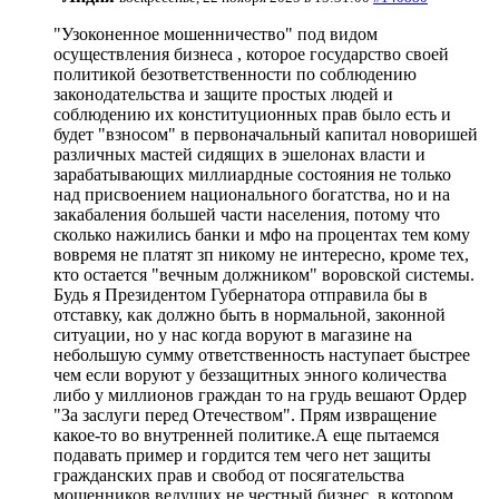
"Узоконенное мошенничество" под видом
осуществления бизнеса , которое государство своей
политикой безответственности по соблюдению
законодательства и защите простых людей и
соблюдению их конституционных прав было есть и
будет "взносом" в первоначальный капитал новоришей
различных мастей сидящих в эшелонах власти и
зарабатывающих миллиардные состояния не только
над присвоением национального богатства, но и на
закабаления большей части населения, потому что
сколько нажились банки и мфо на процентах тем кому
вовремя не платят зп никому не интересно, кроме тех,
кто остается "вечным должником" воровской системы.
Будь я Президентом Губернатора отправила бы в
отставку, как должно быть в нормальной, законной
ситуации, но у нас когда воруют в магазине на
небольшую сумму ответственность наступает быстрее
чем если воруют у беззащитных энного количества
либо у миллионов граждан то на грудь вешают Ордер
"За заслуги перед Отечеством". Прям извращение
какое-то во внутренней политике.А еще пытаемся
подавать пример и гордится тем чего нет защиты
гражданских прав и свобод от посягательства
мошенников ведущих не честный бизнес, в котором