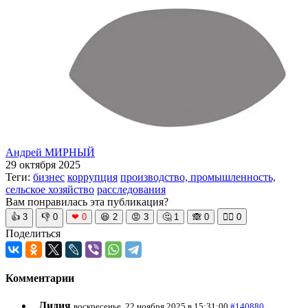
Андрей МИРНЫЙ
29 октября 2025
Теги:
бизнес
коррупция
производство, промышленность,
сельское хозяйство
расследования
Вам понравилась эта публикация?
👍
3
👎
0
❤
0
😆
2
😡
3
🤔
1
🙈
0
🧘‍♀️
0
Поделиться
Комментарии
Лидия
воскресенье, 22 ноября 2025 в 15:31:00
#140880