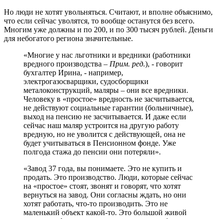
Но люди не хотят увольняться. Считают, и вполне объяснимо,
что если сейчас уволятся, то вообще останутся без всего.
Многим уже должны и по 200, и по 300 тысяч рублей. Деньги
для небогатого региона значительные.
«Многие у нас льготники и вредники (работники
вредного производства –
Прим. ред.
), - говорит
бухгалтер Ирина, - например,
электрогазосварщики, судосборщики
металоконструкций, маляры – они все вредники.
Человеку в «простое» вредность не засчитывается,
не действуют социальные гарантии (больничные),
выход на пенсию не засчитывается. И даже если
сейчас наш маляр устроится на другую работу
вредную, но не уволится с действующей, она не
будет учитываться в Пенсионном фонде. Уже
полгода стажа до пенсии они потеряли».
«Завод 37 года, вы понимаете. Это не купить и
продать. Это производство. Люди, которые сейчас
на «простое» стоят, звонят и говорят, что хотят
вернуться на завод. Они согласны ждать, но они
хотят работать, что-то производить. Это не
маленький объект какой-то. Это большой живой