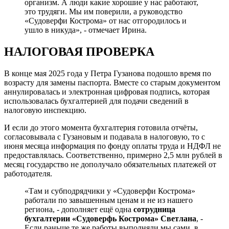
организм. А люди какие хорошие у нас работают,
это трудяги. Мы им поверили, а руководство
«Судоверфи Кострома» от нас отгородилось и
ушло в никуда», - отмечает Ирина.
НАЛОГОВАЯ ПРОВЕРКА
В конце мая 2025 года у Петра Гузанова подошло время по
возрасту для замены паспорта. Вместе со старым документом
аннулировалась и электронная цифровая подпись, которая
использовалась бухгалтерией для подачи сведений в
налоговую инспекцию.
И если до этого момента бухгалтерия готовила отчёты,
согласовывала с Гузановым и подавала в налоговую, то с
июня месяца информация по фонду оплаты труда и НДФЛ не
предоставлялась. Соответственно, примерно 2,5 млн рублей в
месяц государство не дополучало обязательных платежей от
работодателя.
«Там и субподрядчики у «Судоверфи Кострома»
работали по завышенным ценам и не из нашего
региона, - дополняет ещё одна
сотрудница
бухгалтерии «Судоверфь Кострома» Светлана
, -
Если раньше те же работы выполняли мы сами, в