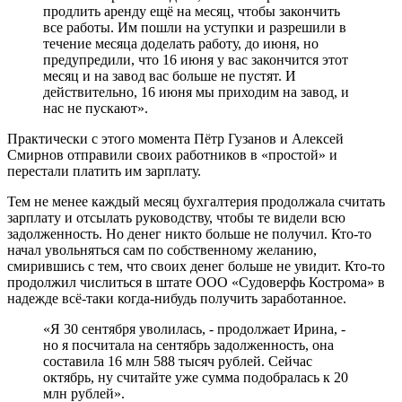
продлить аренду ещё на месяц, чтобы закончить
все работы. Им пошли на уступки и разрешили в
течение месяца доделать работу, до июня, но
предупредили, что 16 июня у вас закончится этот
месяц и на завод вас больше не пустят. И
действительно, 16 июня мы приходим на завод, и
нас не пускают».
Практически с этого момента Пётр Гузанов и Алексей
Смирнов отправили своих работников в «простой» и
перестали платить им зарплату.
Тем не менее каждый месяц бухгалтерия продолжала считать
зарплату и отсылать руководству, чтобы те видели всю
задолженность. Но денег никто больше не получил. Кто-то
начал увольняться сам по собственному желанию,
смирившись с тем, что своих денег больше не увидит. Кто-то
продолжил числиться в штате ООО «Судоверфь Кострома» в
надежде всё-таки когда-нибудь получить заработанное.
«Я 30 сентября уволилась, - продолжает Ирина, -
но я посчитала на сентябрь задолженность, она
составила 16 млн 588 тысяч рублей. Сейчас
октябрь, ну считайте уже сумма подобралась к 20
млн рублей».