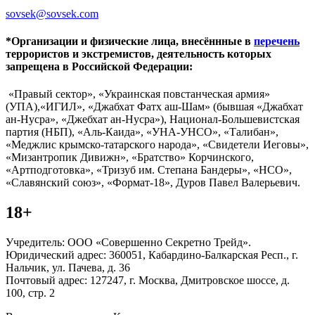
sovsek@sovsek.com
*Организации и физические лица, внесённные в
перечень
террористов и экстремистов, деятельность которых
запрещена в Российской Федерации:
«Правый сектор», «Украинская повстанческая армия»
(УПА),«ИГИЛ», «Джабхат Фатх аш-Шам» (бывшая «Джабхат
ан-Нусра», «Джебхат ан-Нусра»), Национал-Большевистская
партия (НБП), «Аль-Каида», «УНА-УНСО», «Талибан»,
«Меджлис крымско-татарского народа», «Свидетели Иеговы»,
«Мизантропик Дивижн», «Братство» Корчинского,
«Артподготовка», «Тризуб им. Степана Бандеры», «НСО»,
«Славянский союз», «Формат-18», Дуров Павел Валерьевич.
18+
Учредитель: ООО «Совершенно Секретно Трейд».
Юридический адрес: 360051, Кабардино-Балкарская Респ., г.
Нальчик, ул. Пачева, д. 36
Почтовый адрес: 127247, г. Москва, Дмитровское шоссе, д.
100, стр. 2