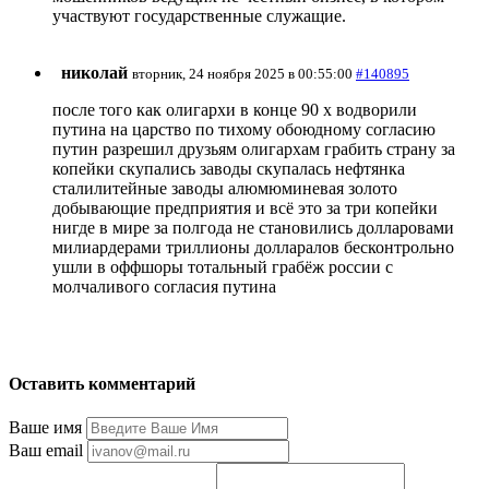
участвуют государственные служащие.
николай
вторник, 24 ноября 2025 в 00:55:00
#140895
после того как олигархи в конце 90 х водворили
путина на царство по тихому обоюдному согласию
путин разрешил друзьям олигархам грабить страну за
копейки скупались заводы скупалась нефтянка
сталилитейные заводы алюмюминевая золото
добывающие предприятия и всё это за три копейки
нигде в мире за полгода не становились долларовами
милиардерами триллионы долларалов бесконтрольно
ушли в оффшоры тотальный грабёж россии с
молчаливого согласия путина
Оставить комментарий
Ваше имя
Ваш email