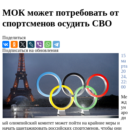
МОК может потребовать от
спортсменов осудить СВО
Поделиться
Подписаться на обновления
15
ма
рта
20
24,
22:
00
Ме
жд
ун
аро
дн
ый олимпийский комитет может пойти на крайние меры и
начать шантажировать российских спортсменов, чтобы они