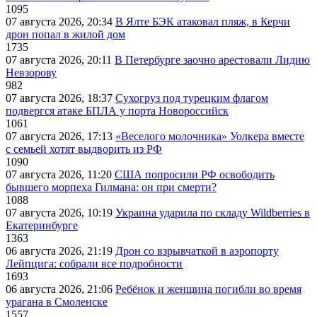
1095
07 августа 2026, 20:34
В Ялте БЭК атаковал пляж, в Керчи
дрон попал в жилой дом
1735
07 августа 2026, 20:11
В Петербурге заочно арестовали Лидию
Невзорову
982
07 августа 2026, 18:37
Сухогруз под турецким флагом
подвергся атаке БПЛА у порта Новороссийск
1061
07 августа 2026, 17:13
«Веселого молочника» Уолкера вместе
с семьей хотят выдворить из РФ
1090
07 августа 2026, 11:20
США попросили РФ освободить
бывшего морпеха Гилмана: он при смерти?
1088
07 августа 2026, 10:19
Украина ударила по складу Wildberries в
Екатеринбурге
1363
06 августа 2026, 21:19
Дрон со взрывчаткой в аэропорту
Лейпцига: собрали все подробности
1693
06 августа 2026, 21:06
Ребёнок и женщина погибли во время
урагана в Смоленске
1557