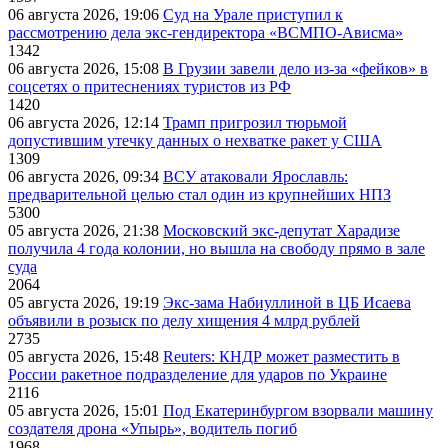
06 августа 2026, 19:06
Суд на Урале приступил к
рассмотрению дела экс-гендиректора «ВСМПО-Ависма»
1342
06 августа 2026, 15:08
В Грузии завели дело из-за «фейков» в
соцсетях о притеснениях туристов из РФ
1420
06 августа 2026, 12:14
Трамп пригрозил тюрьмой
допустившим утечку данных о нехватке ракет у США
1309
06 августа 2026, 09:34
ВСУ атаковали Ярославль:
предварительной целью стал один из крупнейших НПЗ
5300
05 августа 2026, 21:38
Московский экс-депутат Харадизе
получила 4 года колонии, но вышла на свободу прямо в зале
суда
2064
05 августа 2026, 19:19
Экс-зама Набиуллиной в ЦБ Исаева
объявили в розыск по делу хищения 4 млрд рублей
2735
05 августа 2026, 15:48
Reuters: КНДР может разместить в
России ракетное подразделение для ударов по Украине
2116
05 августа 2026, 15:01
Под Екатеринбургом взорвали машину
создателя дрона «Упырь», водитель погиб
1968