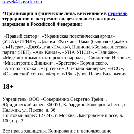
sovsek@sovsek.com
*Организации и физические лица, внесённные в
перечень
террористов и экстремистов, деятельность которых
запрещена в Российской Федерации:
«Правый сектор», «Украинская повстанческая армия»
(УПА),«ИГИЛ», «Джабхат Фатх аш-Шам» (бывшая «Джабхат
ан-Нусра», «Джебхат ан-Нусра»), Национал-Большевистская
партия (НБП), «Аль-Каида», «УНА-УНСО», «Талибан»,
«Меджлис крымско-татарского народа», «Свидетели Иеговы»,
«Мизантропик Дивижн», «Братство» Корчинского,
«Артподготовка», «Тризуб им. Степана Бандеры», «НСО»,
«Славянский союз», «Формат-18», Дуров Павел Валерьевич.
18+
Учредитель: ООО «Совершенно Секретно Трейд».
Юридический адрес: 360051, Кабардино-Балкарская Респ., г.
Нальчик, ул. Пачева, д. 36
Почтовый адрес: 127247, г. Москва, Дмитровское шоссе, д.
100, стр. 2
Все права защищены. Копирование и использование