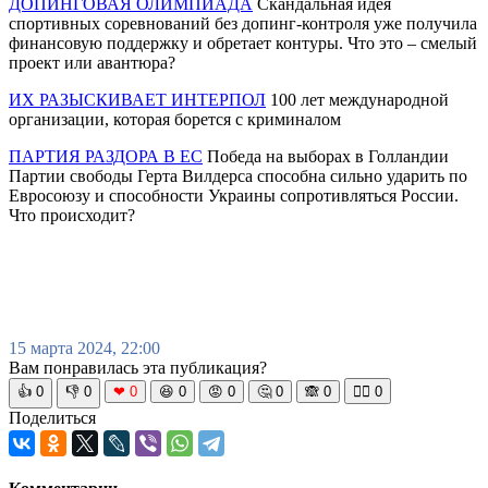
ДОПИНГОВАЯ ОЛИМПИАДА
Скандальная идея
спортивных соревнований без допинг-контроля уже получила
финансовую поддержку и обретает контуры. Что это – смелый
проект или авантюра?
ИХ РАЗЫСКИВАЕТ ИНТЕРПОЛ
100 лет международной
организации, которая борется с криминалом
ПАРТИЯ РАЗДОРА В ЕС
Победа на выборах в Голландии
Партии свободы Герта Вилдерса способна сильно ударить по
Евросоюзу и способности Украины сопротивляться России.
Что происходит?
15 марта 2024, 22:00
Вам понравилась эта публикация?
👍
0
👎
0
❤
0
😆
0
😡
0
🤔
0
🙈
0
🧘‍♀️
0
Поделиться