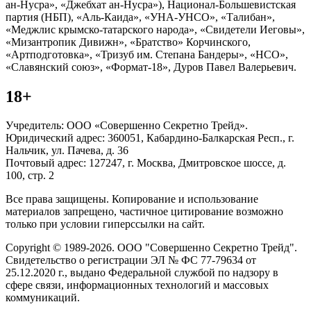
ан-Нусра», «Джебхат ан-Нусра»), Национал-Большевистская
партия (НБП), «Аль-Каида», «УНА-УНСО», «Талибан»,
«Меджлис крымско-татарского народа», «Свидетели Иеговы»,
«Мизантропик Дивижн», «Братство» Корчинского,
«Артподготовка», «Тризуб им. Степана Бандеры», «НСО»,
«Славянский союз», «Формат-18», Дуров Павел Валерьевич.
18+
Учредитель: ООО «Совершенно Секретно Трейд».
Юридический адрес: 360051, Кабардино-Балкарская Респ., г.
Нальчик, ул. Пачева, д. 36
Почтовый адрес: 127247, г. Москва, Дмитровское шоссе, д.
100, стр. 2
Все права защищены. Копирование и использование
материалов запрещено, частичное цитирование возможно
только при условии гиперссылки на сайт.
Copyright © 1989-2026. ООО "Совершенно Секретно Трейд".
Свидетельство о регистрации ЭЛ № ФС 77-79634 от
25.12.2020 г., выдано Федеральной службой по надзору в
сфере связи, информационных технологий и массовых
коммуникаций.