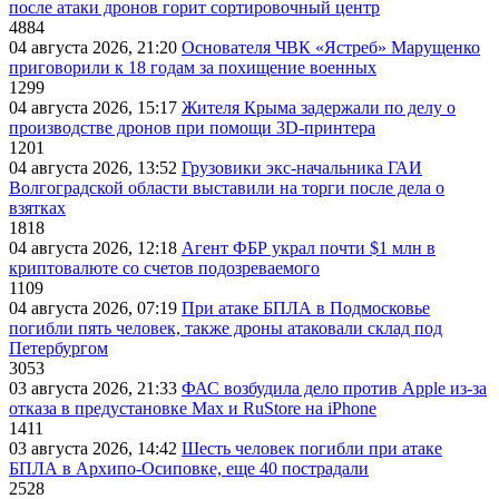
после атаки дронов горит сортировочный центр
4884
04 августа 2026, 21:20
Основателя ЧВК «Ястреб» Марущенко
приговорили к 18 годам за похищение военных
1299
04 августа 2026, 15:17
Жителя Крыма задержали по делу о
производстве дронов при помощи 3D‑принтера
1201
04 августа 2026, 13:52
Грузовики экс-начальника ГАИ
Волгоградской области выставили на торги после дела о
взятках
1818
04 августа 2026, 12:18
Агент ФБР украл почти $1 млн в
криптовалюте со счетов подозреваемого
1109
04 августа 2026, 07:19
При атаке БПЛА в Подмосковье
погибли пять человек, также дроны атаковали склад под
Петербургом
3053
03 августа 2026, 21:33
ФАС возбудила дело против Apple из-за
отказа в предустановке Max и RuStore на iPhone
1411
03 августа 2026, 14:42
Шесть человек погибли при атаке
БПЛА в Архипо-Осиповке, еще 40 пострадали
2528