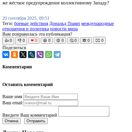
же жёсткое предупреждение коллективному Западу?
20 сентября 2025, 09:51
Теги:
боевые действия
Дональд Трамп
международные
отношения и политика
новости мира
Вам понравилась эта публикация?
👍
0
👎
0
❤
0
😆
0
😡
0
🤔
0
🙈
0
🧘‍♀️
0
Поделиться
Комментарии
Оставить комментарий
Ваше имя
Ваш email
Введите Ваш комментарий
Отмена
Отправить