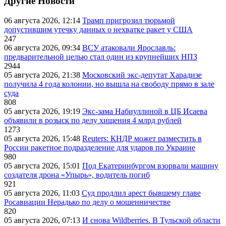
Другие Новости
06 августа 2026, 12:14
Трамп пригрозил тюрьмой
допустившим утечку данных о нехватке ракет у США
247
06 августа 2026, 09:34
ВСУ атаковали Ярославль:
предварительной целью стал один из крупнейших НПЗ
2944
05 августа 2026, 21:38
Московский экс-депутат Харадизе
получила 4 года колонии, но вышла на свободу прямо в зале
суда
808
05 августа 2026, 19:19
Экс-зама Набиуллиной в ЦБ Исаева
объявили в розыск по делу хищения 4 млрд рублей
1273
05 августа 2026, 15:48
Reuters: КНДР может разместить в
России ракетное подразделение для ударов по Украине
980
05 августа 2026, 15:01
Под Екатеринбургом взорвали машину
создателя дрона «Упырь», водитель погиб
921
05 августа 2026, 11:03
Суд продлил арест бывшему главе
Росавиации Нерадько по делу о мошенничестве
820
05 августа 2026, 07:13
И снова Wildberries. В Тульской области