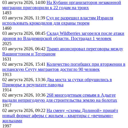
03 августа 2026, 14:00
На Кубани организаторов незаконной
миграции приговорили к 22 годам на троих
1493
03 августа 2026, 11:39
Суд не разрешил властям Израиля
использовать крокодилов для охраны тюрем
1460
03 августа 2026, 08:45
Склад Wildberries загорелся после атаки
дронов во Владимирской области. Пострадал 1 человек
2025
03 августа 2026, 06:42
Трамп анонсировал переговоры между
Вашингтоном и Тегераном
1631
02 августа 2026, 15:41
Количество погибших при вторжении в
испанскую Сеуту мигрантов достигло 90 человек
1913
02 августа 2026, 13:36
Два моста за сутки обрушились в
Приморье в результате паводка
1914
02 августа 2026, 10:36
268 многодетным семьям в Адыгее
выдали непригодную для строительства землю на болотах
1917
02 августа 2026, 09:22
На смену «схемы Долиной» пришёл
новый формат аферы с жильем – квартиры с «вечными»
жильцами
1997