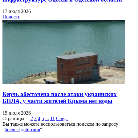
17 июля 2026
Новости
Керчь обесточена после атаки украинских
БПЛА, у части жителей Крыма нет воды
15 июля 2026
Страницы:
1
2
3
4
5
...
11
След.
Вы также можете воспользоваться поиском по запросу
"
боевые действия
".