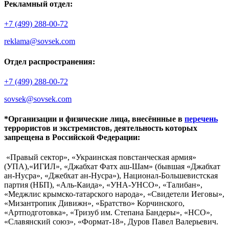
Рекламный отдел:
+7 (499) 288-00-72
reklama@sovsek.com
Отдел распространения:
+7 (499) 288-00-72
sovsek@sovsek.com
*Организации и физические лица, внесённные в
перечень
террористов и экстремистов, деятельность которых
запрещена в Российской Федерации:
«Правый сектор», «Украинская повстанческая армия»
(УПА),«ИГИЛ», «Джабхат Фатх аш-Шам» (бывшая «Джабхат
ан-Нусра», «Джебхат ан-Нусра»), Национал-Большевистская
партия (НБП), «Аль-Каида», «УНА-УНСО», «Талибан»,
«Меджлис крымско-татарского народа», «Свидетели Иеговы»,
«Мизантропик Дивижн», «Братство» Корчинского,
«Артподготовка», «Тризуб им. Степана Бандеры», «НСО»,
«Славянский союз», «Формат-18», Дуров Павел Валерьевич.