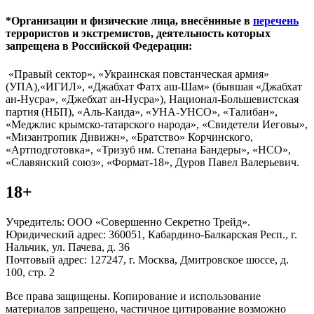
*Организации и физические лица, внесённные в
перечень
террористов и экстремистов, деятельность которых
запрещена в Российской Федерации:
«Правый сектор», «Украинская повстанческая армия»
(УПА),«ИГИЛ», «Джабхат Фатх аш-Шам» (бывшая «Джабхат
ан-Нусра», «Джебхат ан-Нусра»), Национал-Большевистская
партия (НБП), «Аль-Каида», «УНА-УНСО», «Талибан»,
«Меджлис крымско-татарского народа», «Свидетели Иеговы»,
«Мизантропик Дивижн», «Братство» Корчинского,
«Артподготовка», «Тризуб им. Степана Бандеры», «НСО»,
«Славянский союз», «Формат-18», Дуров Павел Валерьевич.
18+
Учредитель: ООО «Совершенно Секретно Трейд».
Юридический адрес: 360051, Кабардино-Балкарская Респ., г.
Нальчик, ул. Пачева, д. 36
Почтовый адрес: 127247, г. Москва, Дмитровское шоссе, д.
100, стр. 2
Все права защищены. Копирование и использование
материалов запрещено, частичное цитирование возможно