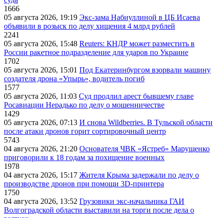
1666
05 августа 2026, 19:19
Экс-зама Набиуллиной в ЦБ Исаева
объявили в розыск по делу хищения 4 млрд рублей
2241
05 августа 2026, 15:48
Reuters: КНДР может разместить в
России ракетное подразделение для ударов по Украине
1702
05 августа 2026, 15:01
Под Екатеринбургом взорвали машину
создателя дрона «Упырь», водитель погиб
1577
05 августа 2026, 11:03
Суд продлил арест бывшему главе
Росавиации Нерадько по делу о мошенничестве
1429
05 августа 2026, 07:13
И снова Wildberries. В Тульской области
после атаки дронов горит сортировочный центр
5743
04 августа 2026, 21:20
Основателя ЧВК «Ястреб» Марущенко
приговорили к 18 годам за похищение военных
1978
04 августа 2026, 15:17
Жителя Крыма задержали по делу о
производстве дронов при помощи 3D‑принтера
1750
04 августа 2026, 13:52
Грузовики экс-начальника ГАИ
Волгоградской области выставили на торги после дела о