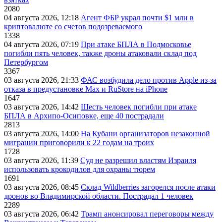
2080
04 августа 2026, 12:18
Агент ФБР украл почти $1 млн в
криптовалюте со счетов подозреваемого
1338
04 августа 2026, 07:19
При атаке БПЛА в Подмосковье
погибли пять человек, также дроны атаковали склад под
Петербургом
3367
03 августа 2026, 21:33
ФАС возбудила дело против Apple из-за
отказа в предустановке Max и RuStore на iPhone
1647
03 августа 2026, 14:42
Шесть человек погибли при атаке
БПЛА в Архипо-Осиповке, еще 40 пострадали
2813
03 августа 2026, 14:00
На Кубани организаторов незаконной
миграции приговорили к 22 годам на троих
1728
03 августа 2026, 11:39
Суд не разрешил властям Израиля
использовать крокодилов для охраны тюрем
1691
03 августа 2026, 08:45
Склад Wildberries загорелся после атаки
дронов во Владимирской области. Пострадал 1 человек
2289
03 августа 2026, 06:42
Трамп анонсировал переговоры между