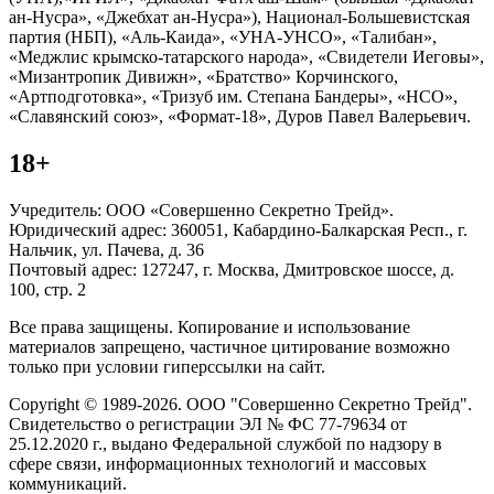
ан-Нусра», «Джебхат ан-Нусра»), Национал-Большевистская
партия (НБП), «Аль-Каида», «УНА-УНСО», «Талибан»,
«Меджлис крымско-татарского народа», «Свидетели Иеговы»,
«Мизантропик Дивижн», «Братство» Корчинского,
«Артподготовка», «Тризуб им. Степана Бандеры», «НСО»,
«Славянский союз», «Формат-18», Дуров Павел Валерьевич.
18+
Учредитель: ООО «Совершенно Секретно Трейд».
Юридический адрес: 360051, Кабардино-Балкарская Респ., г.
Нальчик, ул. Пачева, д. 36
Почтовый адрес: 127247, г. Москва, Дмитровское шоссе, д.
100, стр. 2
Все права защищены. Копирование и использование
материалов запрещено, частичное цитирование возможно
только при условии гиперссылки на сайт.
Copyright © 1989-2026. ООО "Совершенно Секретно Трейд".
Свидетельство о регистрации ЭЛ № ФС 77-79634 от
25.12.2020 г., выдано Федеральной службой по надзору в
сфере связи, информационных технологий и массовых
коммуникаций.