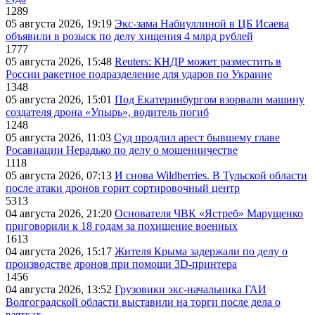
1289
05 августа 2026, 19:19
Экс-зама Набиуллиной в ЦБ Исаева
объявили в розыск по делу хищения 4 млрд рублей
1777
05 августа 2026, 15:48
Reuters: КНДР может разместить в
России ракетное подразделение для ударов по Украине
1348
05 августа 2026, 15:01
Под Екатеринбургом взорвали машину
создателя дрона «Упырь», водитель погиб
1248
05 августа 2026, 11:03
Суд продлил арест бывшему главе
Росавиации Нерадько по делу о мошенничестве
1118
05 августа 2026, 07:13
И снова Wildberries. В Тульской области
после атаки дронов горит сортировочный центр
5313
04 августа 2026, 21:20
Основателя ЧВК «Ястреб» Марущенко
приговорили к 18 годам за похищение военных
1613
04 августа 2026, 15:17
Жителя Крыма задержали по делу о
производстве дронов при помощи 3D‑принтера
1456
04 августа 2026, 13:52
Грузовики экс-начальника ГАИ
Волгоградской области выставили на торги после дела о
взятках