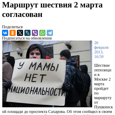
Маршрут шествия 2 марта
согласован
Поделиться
Подписаться на обновления
26
февраля
2013,
16:59
Шествие
оппозици
и в
Москве 2
марта
пройдет
по
маршруту
от
Пушкинск
ой площади до проспекта Сахарова. Об этом сообщил в своем