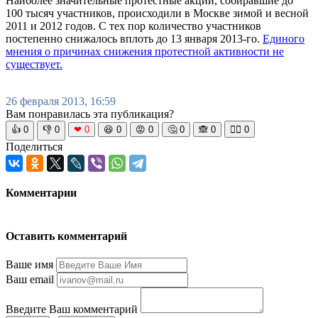
Наиболее значительные протестные акции, собиравшие до
100 тысяч участников, происходили в Москве зимой и весной
2011 и 2012 годов. С тех пор количество участников
постепенно снижалось вплоть до 13 января 2013-го.
Единого
мнения о причинах снижения протестной активности не
существует.
26 февраля 2013, 16:59
Вам понравилась эта публикация?
👍
0
👎
0
❤
0
😆
0
😡
0
🤔
0
🙈
0
🧘‍♀️
0
Поделиться
Комментарии
Оставить комментарий
Ваше имя
Ваш email
Введите Ваш комментарий