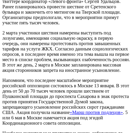
твиттере координатор «Левого фронта» Сергей Удальцов.
Ранее планировалось провести шествие от Сретенского
бульвара и закончить его митингом на Тверской площади.
Организаторы предпологали, что в мероприятии примут
участие пять тысяч человек.
2 марта участники шествия намерены выступить под
лозунгами, имеющими социальную окраску, в первую
очередь, они намерены протестовать против завышенных
тарифов на услуги ЖКХ. Согласно данным социологических
опросов, в последнее время именно эта тема вышла на первое
место в списке проблем, вызывающих озабоченность россиян.
В этот же день, 2 марта в Москве запланирована массовая
акция сторонников запрета на иностранное усыновление.
Напомним, что последнее масштабное мероприятие
российской оппозиции состоялось в Москве 13 января. В этот
день от 50 до 70 тысяч человек прошли шествием от
Пушкинской площади до проспекта Сахарова в знак протеста
против принятия Государственной Думой закона,
запрещающего усыновление российских сирот гражданами
США. Акция получила название
«Марш против подлецов»
. 5
или 6 мая в Москве намечается акция под эгидой
Координационного совета оппозиции.