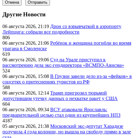
Отмена
Отправить
Другие Новости
06 августа 2026, 21:19
Дрон со взрывчаткой в аэропорту
Лейпцига: собрали все подробности
806
06 августа 2026, 21:06
Ребёнок и женщина погибли во время
урагана в Смоленске
619
06 августа 2026, 19:06
Суд на Урале приступил к
рассмотрению дела экс-гендиректора «ВСМПО-Ависма»
524
06 августа 2026, 15:08
В Грузии завели дело из-за «фейков» в
соцсетях о притеснениях туристов из РФ
588
06 августа 2026, 12:14
Трамп пригрозил тюрьмой
допустившим утечку данных о нехватке ракет у США
604
06 августа 2026, 09:34
ВСУ атаковали Ярославль:
предварительной целью стал один из крупнейших НПЗ
4187
05 августа 2026, 21:38
Московский экс-депутат Харадизе
получила 4 года колонии, но вышла на свободу прямо в зале
суда