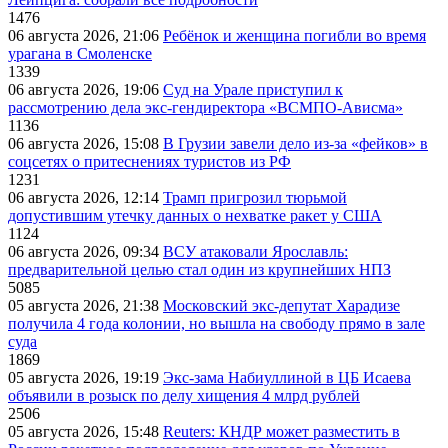
1476
06 августа 2026, 21:06
Ребёнок и женщина погибли во время
урагана в Смоленске
1339
06 августа 2026, 19:06
Суд на Урале приступил к
рассмотрению дела экс-гендиректора «ВСМПО-Ависма»
1136
06 августа 2026, 15:08
В Грузии завели дело из-за «фейков» в
соцсетях о притеснениях туристов из РФ
1231
06 августа 2026, 12:14
Трамп пригрозил тюрьмой
допустившим утечку данных о нехватке ракет у США
1124
06 августа 2026, 09:34
ВСУ атаковали Ярославль:
предварительной целью стал один из крупнейших НПЗ
5085
05 августа 2026, 21:38
Московский экс-депутат Харадизе
получила 4 года колонии, но вышла на свободу прямо в зале
суда
1869
05 августа 2026, 19:19
Экс-зама Набиуллиной в ЦБ Исаева
объявили в розыск по делу хищения 4 млрд рублей
2506
05 августа 2026, 15:48
Reuters: КНДР может разместить в