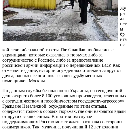
Жу
рн
ал
ист
ы
бр
ита
нс
кой леволиберальной газеты The Guardian пообщались с
украинцами, которые оказались в тюрьмах либо за
сотрудничество с Россией, либо за предоставление
российской армии информации о передвижениях ВСУ. Как
отмечает издание, истории осужденных отличаются друг от
друга, однако все они показывают судьбу местных
помощников Москвы.
По данным службы безопасности Украины, на сегодняшний
день открыто более 8 100 уголовных производств, «связанных
с сотрудничеством и пособничеством государству-агрессору».
Граждане Незалежной, осужденные по этим статьям,
содержатся только в особых тюрьмах, где они находятся вдали
от других заключенных. В противном случае
поддерживающих Россию может ждать расправа со стороны
сокамерников. Так, мужчина, получивший 12 лет колонии,