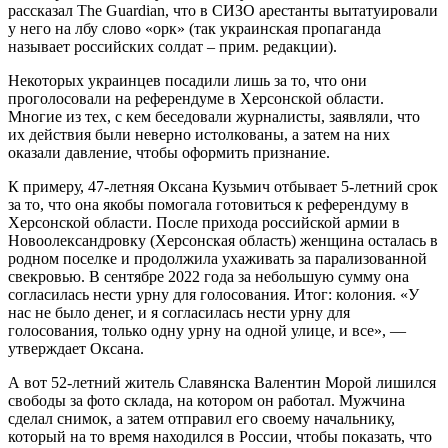
рассказал The Guardian, что в СИЗО арестанты вытатуировали
у него на лбу слово «орк» (так украинская пропаганда
называет российских солдат – прим. редакции).
Некоторых украинцев посадили лишь за то, что они
проголосовали на референдуме в Херсонской области.
Многие из тех, с кем беседовали журналисты, заявляли, что
их действия были неверно истолкованы, а затем на них
оказали давление, чтобы оформить признание.
К примеру, 47-летняя Оксана Кузьмич отбывает 5-летний срок
за то, что она якобы помогала готовиться к референдуму в
Херсонской области. После прихода российской армии в
Новоолександровку (Херсонская область) женщина осталась в
родном поселке и продолжила ухаживать за парализованной
свекровью. В сентябре 2022 года за небольшую сумму она
согласилась нести урну для голосования. Итог: колония. «У
нас не было денег, и я согласилась нести урну для
голосования, только одну урну на одной улице, и все», —
утверждает Оксана.
А вот 52-летний житель Славянска Валентин Морой лишился
свободы за фото склада, на котором он работал. Мужчина
сделал снимок, а затем отправил его своему начальнику,
который на то время находился в России, чтобы показать, что