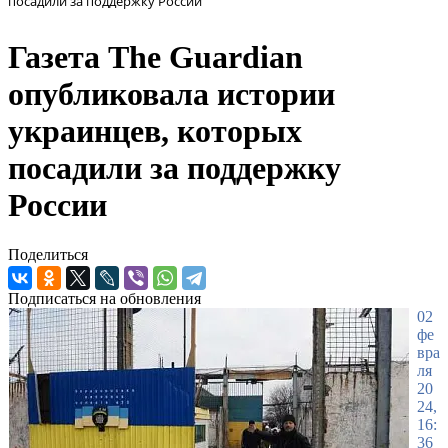
посадили за поддержку России
Газета The Guardian
опубликовала истории
украинцев, которых
посадили за поддержку
России
Поделиться
Подписаться на обновления
02
фе
вра
ля
20
24,
16:
36