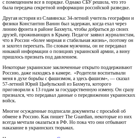
с помещением все в порядке. Однако СБУ решила, что это
была передача секретной информации российской разведке.
Другая история из Славянска: 34-летний учитель географии и
физики Константин Ванин был задержан, когда ехал через
линию фронта в районе Бахмута, чтобы добраться до своих
друзей, проживающих в Крыму. Педагог заявил журналистам,
что в России «более мирная и стабильная жизнь», поэтому он
и захотел переехать. По словам мужчины, он не передавал
никакой информации о позициях украинской армии, а вину
пришлось признать под давлением.
Некоторые украинские заключенные открыто поддерживают
Россию, даже находясь в камере. «Родители воспитывали
меня в духе борьбы с фашизмом, а здесь фашизм», — сказал
57-летний Юрий Цыбульский из Бахмута, которого
приговорили к 13 годам за государственную измену. Он сразу
признался, что передавал данные о передвижении украинских
войск.
Многие осужденные подписали документы с просьбой об
обмене в Россию. Как пишет The Guardian, некоторые из них
всегда мечтали оказаться в РФ. Но пока что они отбывают
наказание в украинских тюрьмах.