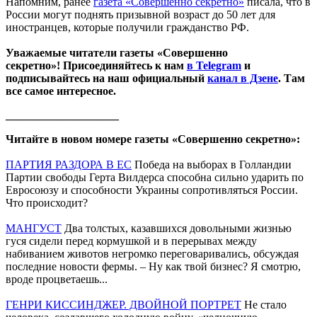
Напомним, ранее
газета «Совершенно секретно»
писала, что в
России могут поднять призывной возраст до 50 лет для
иностранцев, которые получили гражданство РФ.
Уважаемые читатели газеты «Совершенно
секретно»! Присоединяйтесь к нам
в Telegram
и
подписывайтесь на наш официальный
канал в Дзене
. Там
все самое интересное.
____________________
Читайте в новом номере газеты «Совершенно секретно»:
ПАРТИЯ РАЗДОРА В ЕС
Победа на выборах в Голландии
Партии свободы Герта Вилдерса способна сильно ударить по
Евросоюзу и способности Украины сопротивляться России.
Что происходит?
МАНГУСТ
Два толстых, казавшихся довольными жизнью
гуся сидели перед кормушкой и в перерывах между
набиванием животов негромко переговаривались, обсуждая
последние новости фермы. – Ну как твой бизнес? Я смотрю,
вроде процветаешь...
ГЕНРИ КИССИНДЖЕР. ДВОЙНОЙ ПОРТРЕТ
Не стало