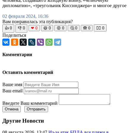
человека, создавшего холодную войну, «челночную
дипломатию», «треугольник Киссинджера» и многое другое
02 февраля 2024, 16:36
Вам понравилась эта публикация?
👍
0
👎
0
❤
0
😆
0
😡
0
🤔
0
🙈
0
🧘‍♀️
0
Поделиться
Комментарии
Оставить комментарий
Ваше имя
Ваш email
Введите Ваш комментарий
Отмена
Отправить
Другие Новости
08 августа 2026, 13:47
Из-за атак БПЛА все пляжи в