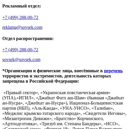
Рекламный отдел:
+7 (499) 288-00-72
reklama@sovsek.com
Отдел распространения:
+7 (499) 288-00-72
sovsek@sovsek.com
*Организации и физические лица, внесённные в
перечень
террористов и экстремистов, деятельность которых
запрещена в Российской Федерации:
«Правый сектор», «Украинская повстанческая армия»
(УПА),«ИГИЛ», «Джабхат Фатх аш-Шам» (бывшая «Джабхат
ан-Нусра», «Джебхат ан-Нусра»), Национал-Большевистская
партия (НБП), «Аль-Каида», «УНА-УНСО», «Талибан»,
«Меджлис крымско-татарского народа», «Свидетели Иеговы»,
«Мизантропик Дивижн», «Братство» Корчинского,
«Артподготовка», «Тризуб им. Степана Бандеры», «НСО»,
«Славянский союз», «Формат-18», Дуров Павел Валерьевич.