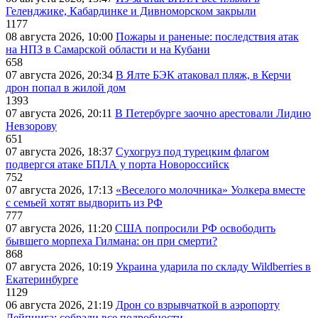
Геленджике, Кабардинке и Дивноморском закрыли
1177
08 августа 2026, 10:00
Пожары и раненые: последствия атак
на НПЗ в Самарской области и на Кубани
658
07 августа 2026, 20:34
В Ялте БЭК атаковал пляж, в Керчи
дрон попал в жилой дом
1393
07 августа 2026, 20:11
В Петербурге заочно арестовали Лидию
Невзорову
651
07 августа 2026, 18:37
Сухогруз под турецким флагом
подвергся атаке БПЛА у порта Новороссийск
752
07 августа 2026, 17:13
«Веселого молочника» Уолкера вместе
с семьей хотят выдворить из РФ
777
07 августа 2026, 11:20
США попросили РФ освободить
бывшего морпеха Гилмана: он при смерти?
868
07 августа 2026, 10:19
Украина ударила по складу Wildberries в
Екатеринбурге
1129
06 августа 2026, 21:19
Дрон со взрывчаткой в аэропорту
Лейпцига: собрали все подробности