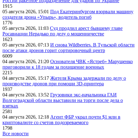
России ракетное подразделение для ударов по Украине
1915
05 августа 2026, 15:01
Под Екатеринбургом взорвали машину
создателя дрона «Упырь», водитель погиб
1776
05 августа 2026, 11:03
Суд продлил арест бывшему главе
Росавиации Нерадько по делу о мошенничестве
1623
05 августа 2026, 07:13
И снова Wildberries. В Тульской области
после атаки дронов горит сортировочный центр
6009
04 августа 2026, 21:20
Основателя ЧВК «Ястреб» Марущенко
приговорили к 18 годам за похищение военных
2215
04 августа 2026, 15:17
Жителя Крыма задержали по делу о
производстве дронов при помощи 3D‑принтера
1937
04 августа 2026, 13:52
Грузовики экс-начальника ГАИ
Волгоградской области выставили на торги после дела о
взятках
2581
04 августа 2026, 12:18
Агент ФБР украл почти $1 млн в
криптовалюте со счетов подозреваемого
1798
Все новости