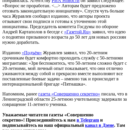
понравилась. Агентству
РИА Новости
он заявил следующее:
«Вопрос не проработан. <...> Авторам будет предложено
отозвать законодательную инициативу». Спустя чуть больше
часа Журавлев сообщил изданию, что авторы проекта
отзывают свои подписи и готовы к уточнению этой
инициативы. Председатель комитета Госдумы по обороне
Андрей Картаполов в беседе с
«Газетой.Ru»
заявил, что идею
о поднятии призывного возраста до 50 лет для новых россиян
нужно доработать.
Изданию
«Подъём»
Журавлев заявил, что 20-летним
срочникам будет комфортно проходить службу с 50-летними
мигрантами: «Зря беспокоитесь, что 50-летним сложно будет с
20-летними, мой личный опыт показывает, что они отлично
уживаются между собой и прекрасно вместе выполняют все
поставленные боевые задачи – именно так и происходит в
интернациональной бригаде «Пятнашка».
Напомним, ранее
газета «Совершенно секретно»
писала, что в
Ленинградской области 25-летнюю учительницу задержали за
совращение 11-летнего ученика.
Уважаемые читатели газеты «Совершенно
секретно»! Присоединяйтесь к нам
в Telegram
и
подписывайтесь на наш официальный
канал в Дзене
. Там