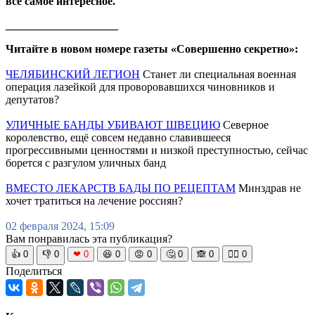
все самое интересное.
____________________
Читайте в новом номере газеты «Совершенно секретно»:
ЧЕЛЯБИНСКИЙ ЛЕГИОН
Станет ли специальная военная
операция лазейкой для проворовавшихся чиновников и
депутатов?
УЛИЧНЫЕ БАНДЫ УБИВАЮТ ШВЕЦИЮ
Северное
королевство, ещё совсем недавно славившееся
прогрессивными ценностями и низкой преступностью, сейчас
борется с разгулом уличных банд
ВМЕСТО ЛЕКАРСТВ БАДЫ ПО РЕЦЕПТАМ
Минздрав не
хочет тратиться на лечение россиян?
02 февраля 2024, 15:09
Вам понравилась эта публикация?
👍
0
👎
0
❤
0
😆
0
😡
0
🤔
0
🙈
0
🧘‍♀️
0
Поделиться