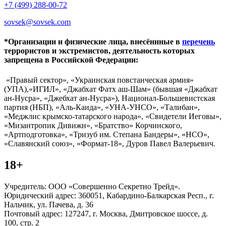
+7 (499) 288-00-72
sovsek@sovsek.com
*Организации и физические лица, внесённные в
перечень
террористов и экстремистов, деятельность которых
запрещена в Российской Федерации:
«Правый сектор», «Украинская повстанческая армия»
(УПА),«ИГИЛ», «Джабхат Фатх аш-Шам» (бывшая «Джабхат
ан-Нусра», «Джебхат ан-Нусра»), Национал-Большевистская
партия (НБП), «Аль-Каида», «УНА-УНСО», «Талибан»,
«Меджлис крымско-татарского народа», «Свидетели Иеговы»,
«Мизантропик Дивижн», «Братство» Корчинского,
«Артподготовка», «Тризуб им. Степана Бандеры», «НСО»,
«Славянский союз», «Формат-18», Дуров Павел Валерьевич.
18+
Учредитель: ООО «Совершенно Секретно Трейд».
Юридический адрес: 360051, Кабардино-Балкарская Респ., г.
Нальчик, ул. Пачева, д. 36
Почтовый адрес: 127247, г. Москва, Дмитровское шоссе, д.
100, стр. 2