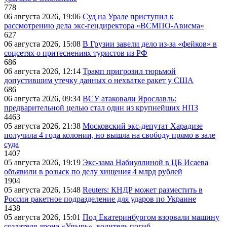
778
06 августа 2026, 19:06
Суд на Урале приступил к
рассмотрению дела экс-гендиректора «ВСМПО-Ависма»
627
06 августа 2026, 15:08
В Грузии завели дело из-за «фейков» в
соцсетях о притеснениях туристов из РФ
686
06 августа 2026, 12:14
Трамп пригрозил тюрьмой
допустившим утечку данных о нехватке ракет у США
686
06 августа 2026, 09:34
ВСУ атаковали Ярославль:
предварительной целью стал один из крупнейших НПЗ
4463
05 августа 2026, 21:38
Московский экс-депутат Харадизе
получила 4 года колонии, но вышла на свободу прямо в зале
суда
1407
05 августа 2026, 19:19
Экс-зама Набиуллиной в ЦБ Исаева
объявили в розыск по делу хищения 4 млрд рублей
1904
05 августа 2026, 15:48
Reuters: КНДР может разместить в
России ракетное подразделение для ударов по Украине
1438
05 августа 2026, 15:01
Под Екатеринбургом взорвали машину
создателя дрона «Упырь», водитель погиб