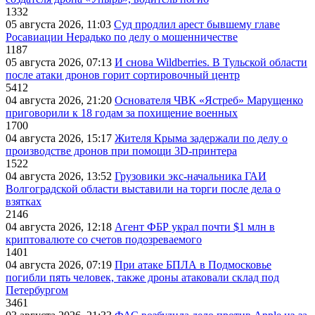
1332
05 августа 2026, 11:03
Суд продлил арест бывшему главе
Росавиации Нерадько по делу о мошенничестве
1187
05 августа 2026, 07:13
И снова Wildberries. В Тульской области
после атаки дронов горит сортировочный центр
5412
04 августа 2026, 21:20
Основателя ЧВК «Ястреб» Марущенко
приговорили к 18 годам за похищение военных
1700
04 августа 2026, 15:17
Жителя Крыма задержали по делу о
производстве дронов при помощи 3D‑принтера
1522
04 августа 2026, 13:52
Грузовики экс-начальника ГАИ
Волгоградской области выставили на торги после дела о
взятках
2146
04 августа 2026, 12:18
Агент ФБР украл почти $1 млн в
криптовалюте со счетов подозреваемого
1401
04 августа 2026, 07:19
При атаке БПЛА в Подмосковье
погибли пять человек, также дроны атаковали склад под
Петербургом
3461