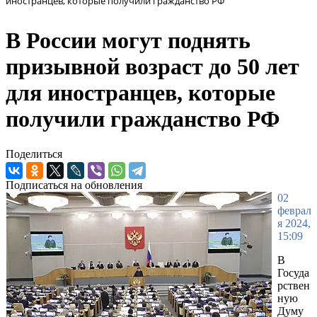
иностранцев, которые получили гражданство РФ
В России могут поднять
призывной возраст до 50 лет
для иностранцев, которые
получили гражданство РФ
Поделиться
Подписаться на обновления
02
феврал
я 2024,
15:09
В
Госуда
рствен
ную
Думу