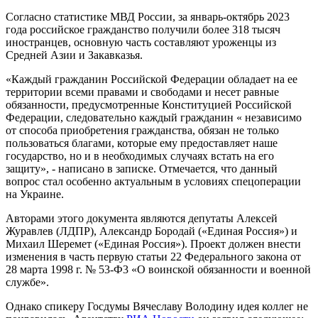
Согласно статистике МВД России, за январь-октябрь 2023
года российское гражданство получили более 318 тысяч
иностранцев, основную часть составляют уроженцы из
Средней Азии и Закавказья.
«Каждый гражданин Российской Федерации обладает на ее
территории всеми правами и свободами и несет равные
обязанности, предусмотренные Конституцией Российской
Федерации, следовательно каждый гражданин « независимо
от способа приобретения гражданства, обязан не только
пользоваться благами, которые ему предоставляет наше
государство, но и в необходимых случаях встать на его
защиту», - написано в записке. Отмечается, что данный
вопрос стал особенно актуальным в условиях спецоперации
на Украине.
Авторами этого документа являются депутаты Алексей
Журавлев (ЛДПР), Александр Бородай («Единая Россия») и
Михаил Шеремет («Единая Россия»). Проект должен внести
изменения в часть первую статьи 22 Федерального закона от
28 марта 1998 г. № 53-Ф3 «О воинской обязанности и военной
службе».
Однако спикеру Госдумы Вячеславу Володину идея коллег не