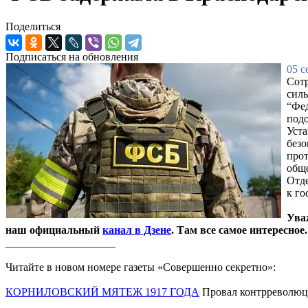
Поделиться
Подписаться на обновления
05 с
Сотр
сил
“Фед
подо
Уста
безо
прот
общ
Отде
к го
Ува
наш официальный
канал в Дзене
. Там все самое интересное.
____________________
Читайте в новом номере газеты «Совершенно секретно»:
КОРНИЛОВСКИЙ МЯТЕЖ 1917 ГОДА
Провал контрреволюц