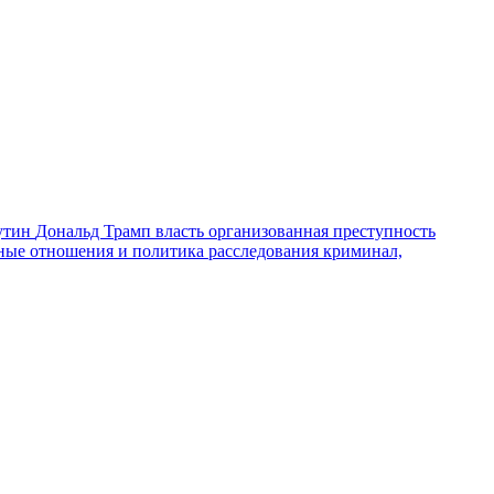
утин
Дональд Трамп
власть
организованная преступность
ные отношения и политика
расследования
криминал,