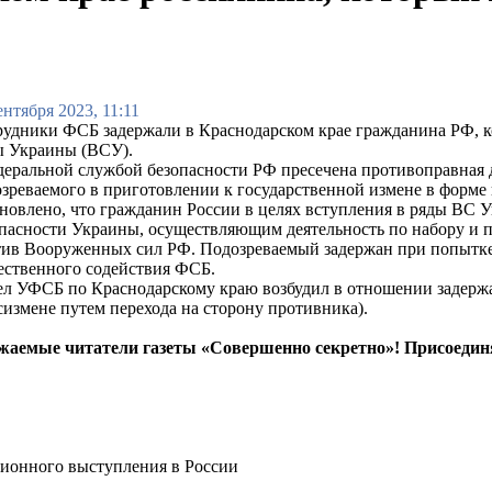
ентября 2023, 11:11
удники ФСБ задержали в Краснодарском крае гражданина РФ, к
ы Украины (ВСУ).
еральной службой безопасности РФ пресечена противоправная д
зреваемого в приготовлении к государственной измене в форме 
новлено, что гражданин России в целях вступления в ряды ВС
пасности Украины, осуществляющим деятельность по набору и п
ив Вооруженных сил РФ. Подозреваемый задержан при попытке 
ественного содействия ФСБ.
л УФСБ по Краснодарскому краю возбудил в отношении задержа
сизмене путем перехода на сторону противника).
жаемые читатели газеты «Совершенно секретно»! Присоедин
ионного выступления в России