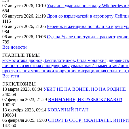
473
07 августа 2026, 10:19
Украина ударила по складу Wildberries в
684
06 августа 2026, 21:19
Дрон со взрывчаткой в аэропорту Лейпци
1115
06 августа 2026, 21:06
Ребёнок и женщина погибли во время ур
984
06 августа 2026, 19:06
Суд на Урале приступил к рассмотрени
789
Все новости
ГЛАВНЫЕ ТЕМЫ
космос
атака дронов, беспилотников, бпла
монархия, дворянств
личность известная / популярная / уважаемая / знаменитая / ис
преступления
мошенники
коррупция
миграционная политика,
Все теги
ЭКСКЛЮЗИВЫ
13 марта 2023, 08:04
УБИТ НЕ НА ВОЙНЕ, НО НА РОДИНЕ
240559
07 февраля 2023, 21:29
ВНИМАНИЕ, НЕ РАЗЫСКИВАЮТ!
190261
13 октября 2023, 09:14
КОВАРНЫЙ ПЛАН
190634
06 февраля 2025, 15:00
СПОРТ В СССР: СКАНДАЛЫ, ИНТР
147560