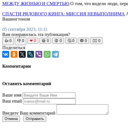
МЕЖДУ ЖИЗНЬЮ И СМЕРТЬЮ
О том, что видели люди, пер
СПАСТИ РЯДОВОГО КИНГА: МИССИЯ НЕВЫПОЛНИМА
А
Вашингтоном
05 сентября 2023, 11:11
Вам понравилась эта публикация?
👍
0
👎
0
❤
0
😆
0
😡
0
🤔
0
🙈
0
🧘‍♀️
0
Поделиться
Комментарии
Оставить комментарий
Ваше имя
Ваш email
Введите Ваш комментарий
Отмена
Отправить