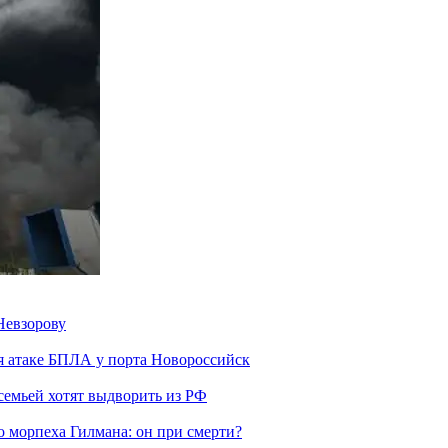
Невзорову
я атаке БПЛА у порта Новороссийск
семьей хотят выдворить из РФ
морпеха Гилмана: он при смерти?