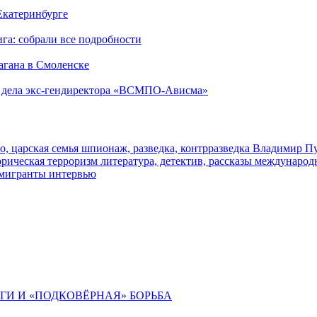
 Екатеринбурге
га: собрали все подробности
агана в Смоленске
ю дела экс-гендиректора «ВСМПО-Ависма»
о, царская семья
шпионаж, разведка, контрразведка
Владимир П
торическая
терроризм
литература, детектив, рассказы
международ
 мигранты
интервью
ИГИ И «ПОДКОВЁРНАЯ» БОРЬБА