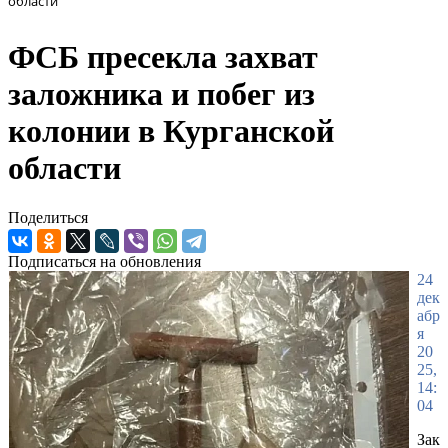
области
ФСБ пресекла захват
заложника и побег из
колонии в Курганской
области
Поделиться
Подписаться на обновления
24
дек
абр
я
20
25,
14:
04
Зак