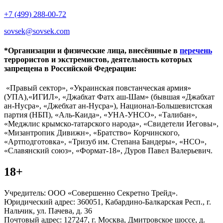
+7 (499) 288-00-72
sovsek@sovsek.com
*Организации и физические лица, внесённные в
перечень
террористов и экстремистов, деятельность которых
запрещена в Российской Федерации:
«Правый сектор», «Украинская повстанческая армия»
(УПА),«ИГИЛ», «Джабхат Фатх аш-Шам» (бывшая «Джабхат
ан-Нусра», «Джебхат ан-Нусра»), Национал-Большевистская
партия (НБП), «Аль-Каида», «УНА-УНСО», «Талибан»,
«Меджлис крымско-татарского народа», «Свидетели Иеговы»,
«Мизантропик Дивижн», «Братство» Корчинского,
«Артподготовка», «Тризуб им. Степана Бандеры», «НСО»,
«Славянский союз», «Формат-18», Дуров Павел Валерьевич.
18+
Учредитель: ООО «Совершенно Секретно Трейд».
Юридический адрес: 360051, Кабардино-Балкарская Респ., г.
Нальчик, ул. Пачева, д. 36
Почтовый адрес: 127247, г. Москва, Дмитровское шоссе, д.