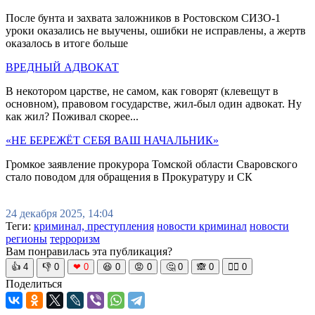
После бунта и захвата заложников в Ростовском СИЗО-1
уроки оказались не выучены, ошибки не исправлены, а жертв
оказалось в итоге больше
ВРЕДНЫЙ АДВОКАТ
В некотором царстве, не самом, как говорят (клевещут в
основном), правовом государстве, жил-был один адвокат. Ну
как жил? Поживал скорее...
«НЕ БЕРЕЖЁТ СЕБЯ ВАШ НАЧАЛЬНИК»
Громкое заявление прокурора Томской области Сваровского
стало поводом для обращения в Прокуратуру и СК
24 декабря 2025, 14:04
Теги:
криминал, преступления
новости криминал
новости
регионы
терроризм
Вам понравилась эта публикация?
👍
4
👎
0
❤
0
😆
0
😡
0
🤔
0
🙈
0
🧘‍♀️
0
Поделиться