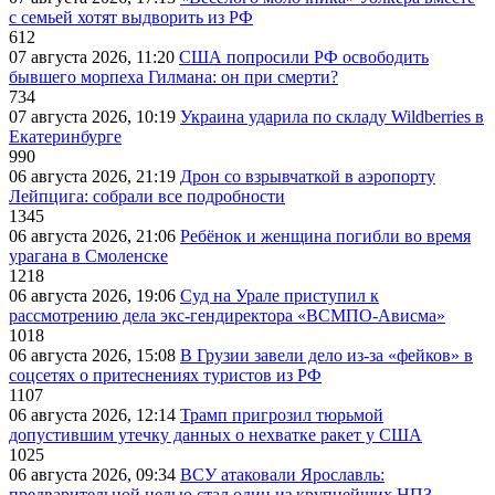
с семьей хотят выдворить из РФ
612
07 августа 2026, 11:20
США попросили РФ освободить
бывшего морпеха Гилмана: он при смерти?
734
07 августа 2026, 10:19
Украина ударила по складу Wildberries в
Екатеринбурге
990
06 августа 2026, 21:19
Дрон со взрывчаткой в аэропорту
Лейпцига: собрали все подробности
1345
06 августа 2026, 21:06
Ребёнок и женщина погибли во время
урагана в Смоленске
1218
06 августа 2026, 19:06
Суд на Урале приступил к
рассмотрению дела экс-гендиректора «ВСМПО-Ависма»
1018
06 августа 2026, 15:08
В Грузии завели дело из-за «фейков» в
соцсетях о притеснениях туристов из РФ
1107
06 августа 2026, 12:14
Трамп пригрозил тюрьмой
допустившим утечку данных о нехватке ракет у США
1025
06 августа 2026, 09:34
ВСУ атаковали Ярославль:
предварительной целью стал один из крупнейших НПЗ