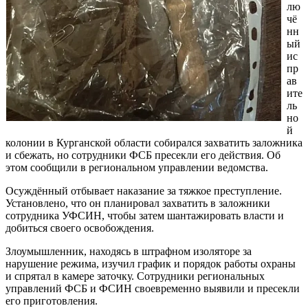
лю
чё
нн
ый
ис
пр
ав
ите
ль
но
й
колонии в Курганской области собирался захватить заложника
и сбежать, но сотрудники ФСБ пресекли его действия. Об
этом сообщили в региональном управлении ведомства.
Осуждённый отбывает наказание за тяжкое преступление.
Установлено, что он планировал захватить в заложники
сотрудника УФСИН, чтобы затем шантажировать власти и
добиться своего освобождения.
Злоумышленник, находясь в штрафном изоляторе за
нарушение режима, изучил график и порядок работы охраны
и спрятал в камере заточку. Сотрудники региональных
управлений ФСБ и ФСИН своевременно выявили и пресекли
его приготовления.