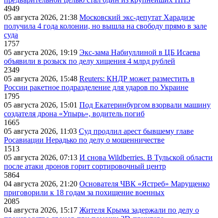
4949
05 августа 2026, 21:38
Московский экс-депутат Харадизе
получила 4 года колонии, но вышла на свободу прямо в зале
суда
1757
05 августа 2026, 19:19
Экс-зама Набиуллиной в ЦБ Исаева
объявили в розыск по делу хищения 4 млрд рублей
2349
05 августа 2026, 15:48
Reuters: КНДР может разместить в
России ракетное подразделение для ударов по Украине
1795
05 августа 2026, 15:01
Под Екатеринбургом взорвали машину
создателя дрона «Упырь», водитель погиб
1665
05 августа 2026, 11:03
Суд продлил арест бывшему главе
Росавиации Нерадько по делу о мошенничестве
1513
05 августа 2026, 07:13
И снова Wildberries. В Тульской области
после атаки дронов горит сортировочный центр
5864
04 августа 2026, 21:20
Основателя ЧВК «Ястреб» Марущенко
приговорили к 18 годам за похищение военных
2085
04 августа 2026, 15:17
Жителя Крыма задержали по делу о