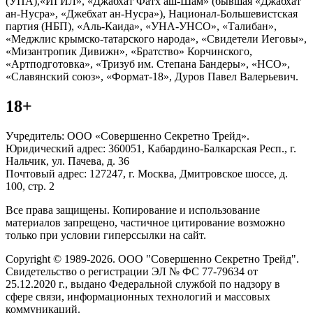
(УПА),«ИГИЛ», «Джабхат Фатх аш-Шам» (бывшая «Джабхат
ан-Нусра», «Джебхат ан-Нусра»), Национал-Большевистская
партия (НБП), «Аль-Каида», «УНА-УНСО», «Талибан»,
«Меджлис крымско-татарского народа», «Свидетели Иеговы»,
«Мизантропик Дивижн», «Братство» Корчинского,
«Артподготовка», «Тризуб им. Степана Бандеры», «НСО»,
«Славянский союз», «Формат-18», Дуров Павел Валерьевич.
18+
Учредитель: ООО «Совершенно Секретно Трейд».
Юридический адрес: 360051, Кабардино-Балкарская Респ., г.
Нальчик, ул. Пачева, д. 36
Почтовый адрес: 127247, г. Москва, Дмитровское шоссе, д.
100, стр. 2
Все права защищены. Копирование и использование
материалов запрещено, частичное цитирование возможно
только при условии гиперссылки на сайт.
Copyright © 1989-2026. ООО "Совершенно Секретно Трейд".
Свидетельство о регистрации ЭЛ № ФС 77-79634 от
25.12.2020 г., выдано Федеральной службой по надзору в
сфере связи, информационных технологий и массовых
коммуникаций.