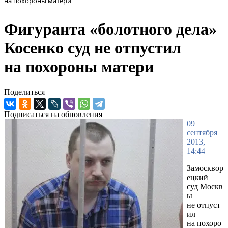
на похороны матери
Фигуранта «болотного дела»
Косенко суд не отпустил
на похороны матери
Поделиться
Подписаться на обновления
09
сентября
2013,
14:44
Замосквор
ецкий
суд Москв
ы
не отпуст
ил
на похоро