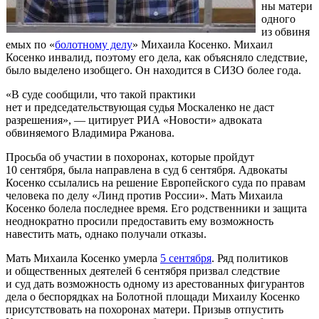
ны матери
одного
из обвиня
емых по «
болотному делу
» Михаила Косенко. Михаил
Косенко инвалид, поэтому его дела, как объясняло следствие,
было выделено изобщего. Он находится в СИЗО более года.
«В суде сообщили, что такой практики
нет и председательствующая судья Москаленко не даст
разрешения», — цитирует РИА «Новости» адвоката
обвиняемого Владимира Ржанова.
Просьба об участии в похоронах, которые пройдут
10 сентября, была направлена в суд 6 сентября. Адвокаты
Косенко ссылались на решение Европейского суда по правам
человека по делу «Линд против России». Мать Михаила
Косенко болела последнее время. Его родственники и защита
неоднократно просили предоставить ему возможность
навестить мать, однако получали отказы.
Мать Михаила Косенко умерла
5 сентября
. Ряд политиков
и общественных деятелей 6 сентября призвал следствие
и суд дать возможность одному из арестованных фигурантов
дела о беспорядках на Болотной площади Михаилу Косенко
присутствовать на похоронах матери. Призыв отпустить