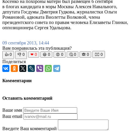
Косенко на похороны матери был размещен 6 сентября
в блогах кандидата в мэры Москвы Алексея Навального,
депутата Госдумы Дмитрия Гудкова, журналистки Ольги
Романовой, адвоката Виолетты Волковой, члена
президентского совета по правам человека Елизаветы Глинки,
оппозиционера Сергея Удальцова.
09 сентября 2013, 14:44
Вам понравилась эта публикация?
👍
0
👎
0
❤
0
😆
0
😡
0
🤔
0
🙈
0
🧘‍♀️
0
Поделиться
Комментарии
Оставить комментарий
Ваше имя
Ваш email
Введите Ваш комментарий