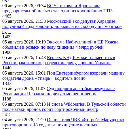
687
06 августа 2026, 09:34
ВСУ атаковали Ярославль:
предварительной целью стал один из крупнейших НПЗ
4465
05 августа 2026, 21:38
Московский экс-депутат Харадизе
получила 4 года колонии, но вышла на свободу прямо в зале
суда
1409
05 августа 2026, 19:19
Экс-зама Набиуллиной в ЦБ Исаева
объявили в розыск по делу хищения 4 млрд рублей
1906
05 августа 2026, 15:48
Reuters: КНДР может разместить в
России ракетное подразделение для ударов по Украине
1440
05 августа 2026, 15:01
Под Екатеринбургом взорвали машину
создателя дрона «Упырь», водитель погиб
1333
05 августа 2026, 11:03
Суд продлил арест бывшему главе
Росавиации Нерадько по делу о мошенничестве
1188
05 августа 2026, 07:13
И снова Wildberries. В Тульской области
после атаки дронов горит сортировочный центр
5415
04 августа 2026, 21:20
Основателя ЧВК «Ястреб» Марущенко
приговорили к 18 годам за похищение военных