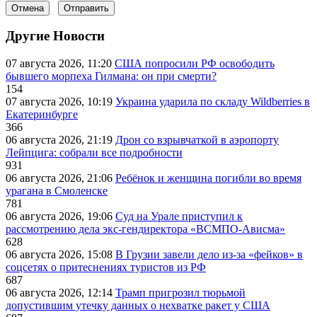
Отмена
Отправить
Другие Новости
07 августа 2026, 11:20
США попросили РФ освободить
бывшего морпеха Гилмана: он при смерти?
154
07 августа 2026, 10:19
Украина ударила по складу Wildberries в
Екатеринбурге
366
06 августа 2026, 21:19
Дрон со взрывчаткой в аэропорту
Лейпцига: собрали все подробности
931
06 августа 2026, 21:06
Ребёнок и женщина погибли во время
урагана в Смоленске
781
06 августа 2026, 19:06
Суд на Урале приступил к
рассмотрению дела экс-гендиректора «ВСМПО-Ависма»
628
06 августа 2026, 15:08
В Грузии завели дело из-за «фейков» в
соцсетях о притеснениях туристов из РФ
687
06 августа 2026, 12:14
Трамп пригрозил тюрьмой
допустившим утечку данных о нехватке ракет у США