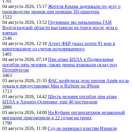
1701
04 августа 2026, 15:17
Жителя Крыма задержали по делу о
производстве дронов при помощи 3D‑принтера
1522
04 августа 2026, 13:52
Грузовики экс-начальника ГАИ
Волгоградской области выставили на торги после дела о
взятках
2146
04 августа 2026, 12:18
Агент ФБР украл почти $1 млн в
криптовалюте со счетов подозреваемого
1401
04 августа 2026, 07:19
При атаке БПЛА в Подмосковье
погибли пять человек, также дроны атаковали склад под
Петербургом
3463
03 августа 2026, 21:33
ФАС возбудила дело против Apple из-за
отказа в предустановке Max и RuStore на iPhone
1713
03 августа 2026, 14:42
Шесть человек погибли при атаке
БПЛА в Архипо-Осиповке, еще 40 пострадали
2886
03 августа 2026, 14:00
На Кубани организаторов незаконной
миграции приговорили к 22 годам на троих
1790
03 августа 2026, 11:39
Суд не разрешил властям Израиля