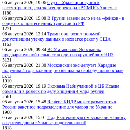
06 августа 2026, 19:06
Суд на Урале приступил к
рассмотрению дела экс-гендиректора «ВСМПО-Ависма»
1180
06 августа 2026, 15:08
В Грузии завели дело из-за «фейков» в
соцсетях о притеснениях туристов из РФ
1271
06 августа 2026, 12:14
Трамп пригрозил тюрьмой
допустившим утечку данных о нехватке ракет у США
1163
06 августа 2026, 09:34
ВСУ атаковали Ярославль:
предварительной целью стал один из крупнейших НПЗ
5131
05 августа 2026, 21:38
Московский экс-депутат Харадизе
получила 4 года колонии, но вышла на свободу прямо в зале
суда
1910
05 августа 2026, 19:19
Экс-зама Набиуллиной в ЦБ Исаева
объявили в розыск по делу хищения 4 млрд рублей
2561
05 августа 2026, 15:48
Reuters: КНДР может разместить в
России ракетное подразделение для ударов по Украине
1960
05 августа 2026, 15:01
Под Екатеринбургом взорвали машину
создателя дрона «Упырь», водитель погиб
1818