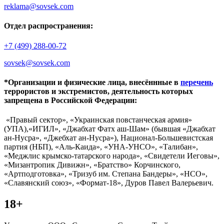
reklama@sovsek.com
Отдел распространения:
+7 (499) 288-00-72
sovsek@sovsek.com
*Организации и физические лица, внесённные в
перечень
террористов и экстремистов, деятельность которых
запрещена в Российской Федерации:
«Правый сектор», «Украинская повстанческая армия»
(УПА),«ИГИЛ», «Джабхат Фатх аш-Шам» (бывшая «Джабхат
ан-Нусра», «Джебхат ан-Нусра»), Национал-Большевистская
партия (НБП), «Аль-Каида», «УНА-УНСО», «Талибан»,
«Меджлис крымско-татарского народа», «Свидетели Иеговы»,
«Мизантропик Дивижн», «Братство» Корчинского,
«Артподготовка», «Тризуб им. Степана Бандеры», «НСО»,
«Славянский союз», «Формат-18», Дуров Павел Валерьевич.
18+