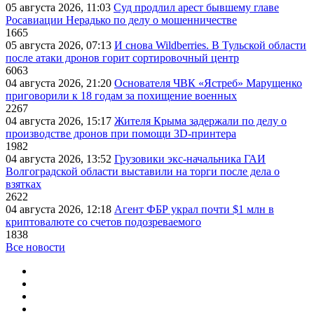
05 августа 2026, 11:03
Суд продлил арест бывшему главе
Росавиации Нерадько по делу о мошенничестве
1665
05 августа 2026, 07:13
И снова Wildberries. В Тульской области
после атаки дронов горит сортировочный центр
6063
04 августа 2026, 21:20
Основателя ЧВК «Ястреб» Марущенко
приговорили к 18 годам за похищение военных
2267
04 августа 2026, 15:17
Жителя Крыма задержали по делу о
производстве дронов при помощи 3D‑принтера
1982
04 августа 2026, 13:52
Грузовики экс-начальника ГАИ
Волгоградской области выставили на торги после дела о
взятках
2622
04 августа 2026, 12:18
Агент ФБР украл почти $1 млн в
криптовалюте со счетов подозреваемого
1838
Все новости