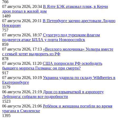
766
07 августа 2026, 20:34
В Ялте БЭК атаковал пляж, в Керчи
дрон попал в жилой дом
1489
07 августа 2026, 20:11
В Петербурге заочно арестовали Лидию
Невзорову
757
07 августа 2026, 18:37
Сухогруз под турецким флагом
подвергся атаке БПЛА у порта Новороссийск
859
07 августа 2026, 17:13
«Веселого молочника» Уолкера вместе
с семьей хотят выдворить из РФ
878
07 августа 2026, 11:20
США попросили РФ освободить
бывшего морпеха Гилмана: он при смерти?
917
07 августа 2026, 10:19
Украина ударила по складу Wildberries в
Екатеринбурге
1179
06 августа 2026, 21:19
Дрон со взрывчаткой в аэропорту
Лейпцига: собрали все подробности
1523
06 августа 2026, 21:06
Ребёнок и женщина погибли во время
урагана в Смоленске
1395