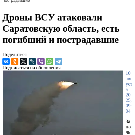
пострадавшие
Дроны ВСУ атаковали
Саратовскую область, есть
погибший и пострадавшие
Поделиться
Подписаться на обновления
10
авг
уст
а
20
25,
09:
04
За
но
чь