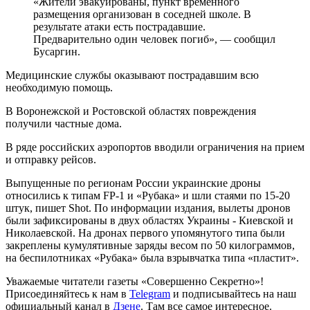
«Жители эвакуированы, пункт временного
размещения организован в соседней школе. В
результате атаки есть пострадавшие.
Предварительно один человек погиб», — сообщил
Бусаргин.
Медицинские службы оказывают пострадавшим всю
необходимую помощь.
В Воронежской и Ростовской областях повреждения
получили частные дома.
В ряде российских аэропортов вводили ограничения на прием
и отправку рейсов.
Выпущенные по регионам России украинские дроны
относились к типам FP-1 и «Рубака» и шли стаями по 15-20
штук, пишет Shot. По информации издания, вылеты дронов
были зафиксированы в двух областях Украины - Киевской и
Николаевской. На дронах первого упомянутого типа были
закреплены кумулятивные заряды весом по 50 килограммов,
на беспилотниках «Рубака» была взрывчатка типа «пластит».
Уважаемые читатели газеты «Совершенно Секретно»!
Присоединяйтесь к нам в
Telegram
и подписывайтесь на наш
официальный канал в
Дзене
. Там все самое интересное.