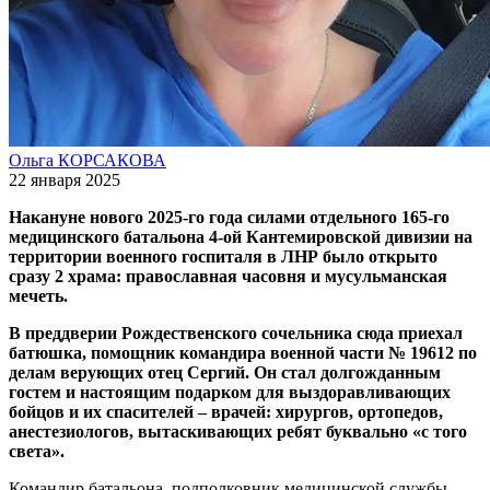
Ольга КОРСАКОВА
22 января 2025
Накануне нового 2025-го года силами отдельного 165-го
медицинского батальона 4-ой Кантемировской дивизии на
территории военного госпиталя в ЛНР было открыто
сразу 2 храма: православная часовня и мусульманская
мечеть.
В преддверии Рождественского сочельника сюда приехал
батюшка, помощник командира военной части № 19612 по
делам верующих отец Сергий. Он стал долгожданным
гостем и настоящим подарком для выздоравливающих
бойцов и их спасителей – врачей: хирургов, ортопедов,
анестезиологов, вытаскивающих ребят буквально «с того
света».
Командир батальона, подполковник медицинской службы