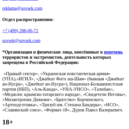
reklama@sovsek.com
Отдел распространения:
+7 (499) 288-00-72
sovsek@sovsek.com
*Организации и физические лица, внесённные в
перечень
террористов и экстремистов, деятельность которых
запрещена в Российской Федерации:
«Правый сектор», «Украинская повстанческая армия»
(УПА),«ИГИЛ», «Джабхат Фатх аш-Шам» (бывшая «Джабхат
ан-Нусра», «Джебхат ан-Нусра»), Национал-Большевистская
партия (НБП), «Аль-Каида», «УНА-УНСО», «Талибан»,
«Меджлис крымско-татарского народа», «Свидетели Иеговы»,
«Мизантропик Дивижн», «Братство» Корчинского,
«Артподготовка», «Тризуб им. Степана Бандеры», «НСО»,
«Славянский союз», «Формат-18», Дуров Павел Валерьевич.
18+