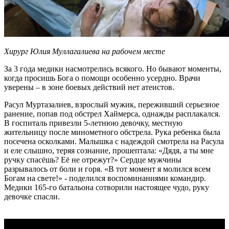
Хирург Юлия Муллагалиева на рабочем месте
За 3 года медики насмотрелись всякого. Но бывают моменты,
когда просишь Бога о помощи особенно усердно. Врачи
уверены – в зоне боевых действий нет атеистов.
Расул Муртазалиев, взрослый мужик, переживший серьезное
ранение, попав под обстрел Хаймерса, однажды расплакался.
В госпиталь привезли 5-летнюю девочку, местную
жительницу после минометного обстрела. Рука ребенка была
посечена осколками. Малышка с надеждой смотрела на Расула
и еле слышно, теряя сознание, прошептала: «Дядя, а ты мне
ручку спасёшь? Её не отрежут?» Сердце мужчины
разрывалось от боли и горя. «В тот момент я молился всем
Богам на свете!» - поделился воспоминаниями командир.
Медики 165-го батальона сотворили настоящее чудо, руку
девочке спасли.