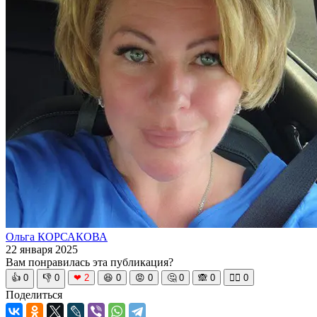
Ольга КОРСАКОВА
22 января 2025
Вам понравилась эта публикация?
👍
0
👎
0
❤
2
😆
0
😡
0
🤔
0
🙈
0
🧘‍♀️
0
Поделиться