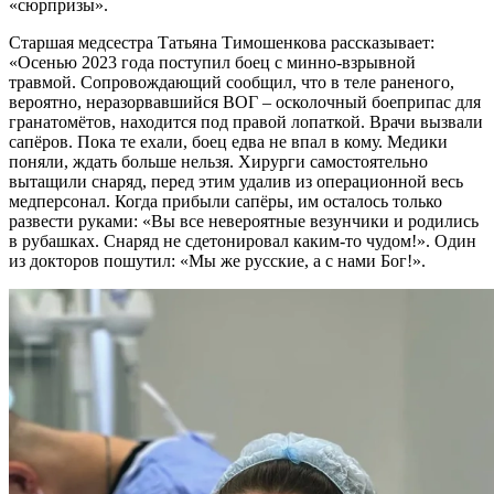
«сюрпризы».
Старшая медсестра Татьяна Тимошенкова рассказывает:
«Осенью 2023 года поступил боец с минно-взрывной
травмой. Сопровождающий сообщил, что в теле раненого,
вероятно, неразорвавшийся ВОГ – осколочный боеприпас для
гранатомётов, находится под правой лопаткой. Врачи вызвали
сапёров. Пока те ехали, боец едва не впал в кому. Медики
поняли, ждать больше нельзя. Хирурги самостоятельно
вытащили снаряд, перед этим удалив из операционной весь
медперсонал. Когда прибыли сапёры, им осталось только
развести руками: «Вы все невероятные везунчики и родились
в рубашках. Снаряд не сдетонировал каким-то чудом!». Один
из докторов пошутил: «Мы же русские, а с нами Бог!».