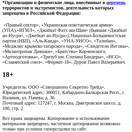
*Организации и физические лица, внесённные в
перечень
террористов и экстремистов, деятельность которых
запрещена в Российской Федерации:
«Правый сектор», «Украинская повстанческая армия»
(УПА),«ИГИЛ», «Джабхат Фатх аш-Шам» (бывшая «Джабхат
ан-Нусра», «Джебхат ан-Нусра»), Национал-Большевистская
партия (НБП), «Аль-Каида», «УНА-УНСО», «Талибан»,
«Меджлис крымско-татарского народа», «Свидетели Иеговы»,
«Мизантропик Дивижн», «Братство» Корчинского,
«Артподготовка», «Тризуб им. Степана Бандеры», «НСО»,
«Славянский союз», «Формат-18», Дуров Павел Валерьевич.
18+
Учредитель: ООО «Совершенно Секретно Трейд».
Юридический адрес: 360051, Кабардино-Балкарская Респ., г.
Нальчик, ул. Пачева, д. 36
Почтовый адрес: 127247, г. Москва, Дмитровское шоссе, д.
100, стр. 2
Все права защищены. Копирование и использование
материалов запрещено, частичное цитирование возможно
только при условии гиперссылки на сайт.