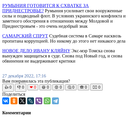
РУМЫНИЯ ГОТОВИТСЯ К СХВАТКЕ ЗА
ПРИДНЕСТРОВЬЕ?
Румыния усиливает свои вооруженные
силы и подводный флот. В условиях украинского конфликта и
заметного обострения в отношениях между Молдовой и
Приднестровьем - это очень недобрый знак
САМАРСКИЙ СПРУТ
Судебная система в Самаре насквозь
пропитана коррупцией. Но никому до этого нет никакого дела
НОВОЕ ДЕЛО ИВАНУ КЛЯЙНУ
Экс-мэр Томска снова
вынужден защищаться в суде. Снова под Новый год, и снова
обвинения не выдерживают критики
27 декабря 2022, 17:16
Вам понравилась эта публикация?
👍
0
👎
0
❤
0
😆
0
😡
0
🤔
0
🙈
0
🧘‍♀️
0
Поделиться
Комментарии