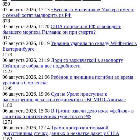
859
07 августа 2026, 17:13
«Веселого молочника» Уолкера вместе
с семьей хотят выдворить из РФ
878
07 августа 2026, 11:20
США попросили РФ освободить
бывшего морпеха Гилмана: он при смерти?
917
07 августа 2026, 10:19
Украина ударила по складу Wildberries в
Екатеринбурге
1179
06 августа 2026, 21:19
Дрон со взрывчаткой в аэропорту
Лейпцига: собрали все подробности
1523
06 августа 2026, 21:06
Ребёнок и женщина погибли во время
урагана в Смоленске
1395
06 августа 2026, 19:06
Суд на Урале приступил к
рассмотрению дела экс-гендиректора «ВСМПО-Ависма»
1180
06 августа 2026, 15:08
В Грузии завели дело из-за «фейков» в
соцсетях о притеснениях туристов из РФ
1271
06 августа 2026, 12:14
Трамп пригрозил тюрьмой
допустившим утечку данных о нехватке ракет у США
1163