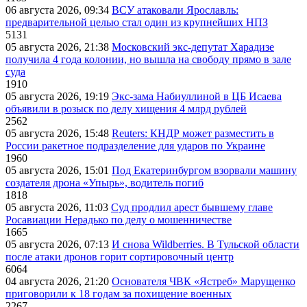
06 августа 2026, 09:34
ВСУ атаковали Ярославль:
предварительной целью стал один из крупнейших НПЗ
5131
05 августа 2026, 21:38
Московский экс-депутат Харадизе
получила 4 года колонии, но вышла на свободу прямо в зале
суда
1910
05 августа 2026, 19:19
Экс-зама Набиуллиной в ЦБ Исаева
объявили в розыск по делу хищения 4 млрд рублей
2562
05 августа 2026, 15:48
Reuters: КНДР может разместить в
России ракетное подразделение для ударов по Украине
1960
05 августа 2026, 15:01
Под Екатеринбургом взорвали машину
создателя дрона «Упырь», водитель погиб
1818
05 августа 2026, 11:03
Суд продлил арест бывшему главе
Росавиации Нерадько по делу о мошенничестве
1665
05 августа 2026, 07:13
И снова Wildberries. В Тульской области
после атаки дронов горит сортировочный центр
6064
04 августа 2026, 21:20
Основателя ЧВК «Ястреб» Марущенко
приговорили к 18 годам за похищение военных
2267