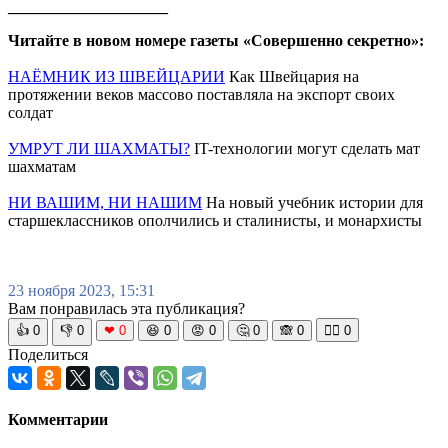
____________________
Читайте в новом номере газеты «Совершенно секретно»:
НАЁМНИК ИЗ ШВЕЙЦАРИИ
Как Швейцария на
протяжении веков массово поставляла на экспорт своих
солдат
УМРУТ ЛИ ШАХМАТЫ?
IT-технологии могут сделать мат
шахматам
НИ ВАШИМ, НИ НАШИМ
На новый учебник истории для
старшеклассников ополчились и сталинисты, и монархисты
23 ноября 2023, 15:31
Вам понравилась эта публикация?
👍
0
👎
0
❤
0
😆
0
😡
0
🤔
0
🙈
0
🧘‍♀️
0
Поделиться
Комментарии