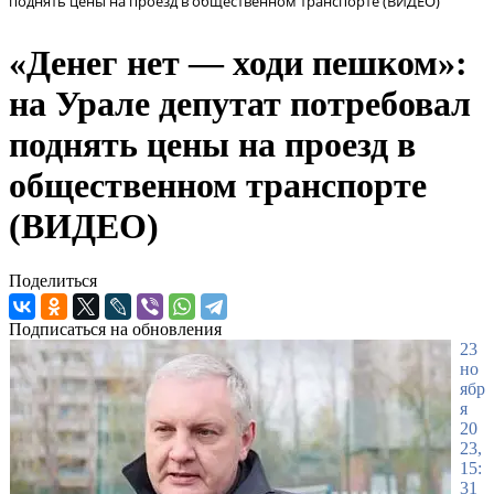
поднять цены на проезд в общественном транспорте (ВИДЕО)
«Денег нет — ходи пешком»:
на Урале депутат потребовал
поднять цены на проезд в
общественном транспорте
(ВИДЕО)
Поделиться
Подписаться на обновления
23
но
ябр
я
20
23,
15:
31