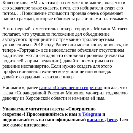
Колесникова: «Мы к этим фразам уже привыкли, зная, что в
его характере такое сказать, пусть его избиратели судят его
потом. ... Повышение стоимости проезда очень обременяет
наших граждан, которые обложены различными платежами».
А вот первый заместитель спикера гордумы Михаил Матвеев
полагает, что ухудшило положение дел объединение
автобусного предприятия с трамвайно-троллейбусным
управлением в 2018 году. Ранее они могли конкурировать, но
теперь «Гортранс» все недовольства объясняет отсутствием
водителей. «Если сегодня это основная проблема (нехватка
водителей - прим. редакции), давайте посмотрим на ее
решение нестандартно. Если нужно создать для этого
профессионально-техническое училище или колледж —
давайте создадим», - сказал спикер.
Напомним, ранее
газета «Совершенно секретно»
писала, что
глава «Справедливой России» Миронов удочерил годовалую
девочку из Херсонской области и изменил ей имя.
Уважаемые читатели газеты «Совершенно
секретно»! Присоединяйтесь к нам
в Telegram
и
подписывайтесь на наш официальный
канал в Дзене
. Там
все самое интересное.