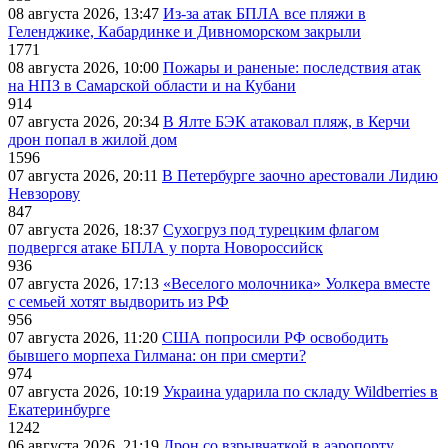
08 августа 2026, 13:47
Из-за атак БПЛА все пляжи в
Геленджике, Кабардинке и Дивноморском закрыли
1771
08 августа 2026, 10:00
Пожары и раненые: последствия атак
на НПЗ в Самарской области и на Кубани
914
07 августа 2026, 20:34
В Ялте БЭК атаковал пляж, в Керчи
дрон попал в жилой дом
1596
07 августа 2026, 20:11
В Петербурге заочно арестовали Лидию
Невзорову
847
07 августа 2026, 18:37
Сухогруз под турецким флагом
подвергся атаке БПЛА у порта Новороссийск
936
07 августа 2026, 17:13
«Веселого молочника» Уолкера вместе
с семьей хотят выдворить из РФ
956
07 августа 2026, 11:20
США попросили РФ освободить
бывшего морпеха Гилмана: он при смерти?
974
07 августа 2026, 10:19
Украина ударила по складу Wildberries в
Екатеринбурге
1242
06 августа 2026, 21:19
Дрон со взрывчаткой в аэропорту