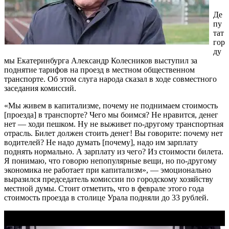
Де
пу
тат
гор
ду
мы Екатеринбурга Александр Колесников выступил за
поднятие тарифов на проезд в местном общественном
транспорте. Об этом слуга народа сказал в ходе совместного
заседания комиссий.
«Мы живем в капитализме, почему не поднимаем стоимость
[проезда] в транспорте? Чего мы боимся? Не нравится, денег
нет — ходи пешком. Ну не выживет по-другому транспортная
отрасль. Билет должен стоить денег! Вы говорите: почему нет
водителей? Не надо думать [почему], надо им зарплату
поднять нормально. А зарплату из чего? Из стоимости билета.
Я понимаю, что говорю непопулярные вещи, но по-другому
экономика не работает при капитализм», — эмоционально
выразился председатель комиссии по городскому хозяйству
местной думы. Стоит отметить, что в феврале этого года
стоимость проезда в столице Урала подняли до 33 рублей.