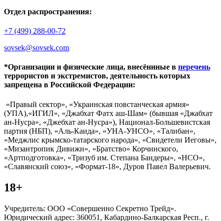
Отдел распространения:
+7 (499) 288-00-72
sovsek@sovsek.com
*Организации и физические лица, внесённные в
перечень
террористов и экстремистов, деятельность которых
запрещена в Российской Федерации:
«Правый сектор», «Украинская повстанческая армия»
(УПА),«ИГИЛ», «Джабхат Фатх аш-Шам» (бывшая «Джабхат
ан-Нусра», «Джебхат ан-Нусра»), Национал-Большевистская
партия (НБП), «Аль-Каида», «УНА-УНСО», «Талибан»,
«Меджлис крымско-татарского народа», «Свидетели Иеговы»,
«Мизантропик Дивижн», «Братство» Корчинского,
«Артподготовка», «Тризуб им. Степана Бандеры», «НСО»,
«Славянский союз», «Формат-18», Дуров Павел Валерьевич.
18+
Учредитель: ООО «Совершенно Секретно Трейд».
Юридический адрес: 360051, Кабардино-Балкарская Респ., г.