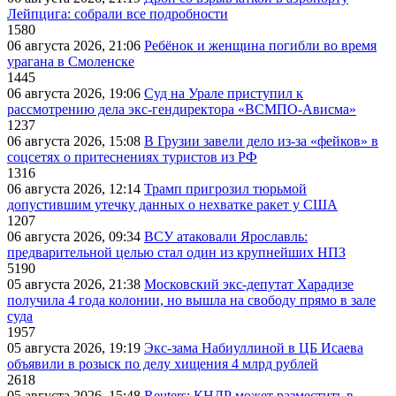
Лейпцига: собрали все подробности
1580
06 августа 2026, 21:06
Ребёнок и женщина погибли во время
урагана в Смоленске
1445
06 августа 2026, 19:06
Суд на Урале приступил к
рассмотрению дела экс-гендиректора «ВСМПО-Ависма»
1237
06 августа 2026, 15:08
В Грузии завели дело из-за «фейков» в
соцсетях о притеснениях туристов из РФ
1316
06 августа 2026, 12:14
Трамп пригрозил тюрьмой
допустившим утечку данных о нехватке ракет у США
1207
06 августа 2026, 09:34
ВСУ атаковали Ярославль:
предварительной целью стал один из крупнейших НПЗ
5190
05 августа 2026, 21:38
Московский экс-депутат Харадизе
получила 4 года колонии, но вышла на свободу прямо в зале
суда
1957
05 августа 2026, 19:19
Экс-зама Набиуллиной в ЦБ Исаева
объявили в розыск по делу хищения 4 млрд рублей
2618
05 августа 2026, 15:48
Reuters: КНДР может разместить в