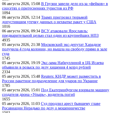
06 августа 2026, 15:08
В Грузии завели дело из-за «фейков» в
соцсетях о притеснениях туристов из РФ
1094
06 августа 2026, 12:14
Трамп пригрозил тюрьмой
допустившим утечку данных о нехватке ракет у США
1016
06 августа 2026, 09:34
ВСУ атаковали Ярославль:
предварительной целью стал один из крупнейших НПЗ
4935
05 августа 2026, 21:38
Московский экс-депутат Харадизе
получила 4 года колонии, но вышла на свободу прямо в зале
суда
1745
05 августа 2026, 19:19
Экс-зама Набиуллиной в ЦБ Исаева
объявили в розыск по делу хищения 4 млрд рублей
2334
05 августа 2026, 15:48
Reuters: КНДР может разместить в
России ракетное подразделение для ударов по Украине
1785
05 августа 2026, 15:01
Под Екатеринбургом взорвали машину
создателя дрона «Упырь», водитель погиб
1655
05 августа 2026, 11:03
Суд продлил арест бывшему главе
Росавиации Нерадько по делу о мошенничестве
1502