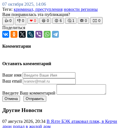
07 октября 2025, 14:06
Теги:
криминал, преступления
новости регионы
Вам понравилась эта публикация?
👍
0
👎
0
❤
0
😆
0
😡
6
🤔
1
🙈
0
🧘‍♀️
0
Поделиться
Комментарии
Оставить комментарий
Ваше имя
Ваш email
Введите Ваш комментарий
Отмена
Отправить
Другие Новости
07 августа 2026, 20:34
В Ялте БЭК атаковал пляж, в Керчи
дрон попал в жилой дом