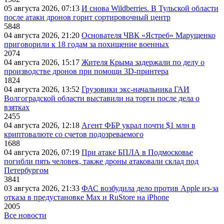
05 августа 2026, 07:13
И снова Wildberries. В Тульской области
после атаки дронов горит сортировочный центр
5848
04 августа 2026, 21:20
Основателя ЧВК «Ястреб» Марущенко
приговорили к 18 годам за похищение военных
2074
04 августа 2026, 15:17
Жителя Крыма задержали по делу о
производстве дронов при помощи 3D‑принтера
1824
04 августа 2026, 13:52
Грузовики экс-начальника ГАИ
Волгоградской области выставили на торги после дела о
взятках
2455
04 августа 2026, 12:18
Агент ФБР украл почти $1 млн в
криптовалюте со счетов подозреваемого
1688
04 августа 2026, 07:19
При атаке БПЛА в Подмосковье
погибли пять человек, также дроны атаковали склад под
Петербургом
3841
03 августа 2026, 21:33
ФАС возбудила дело против Apple из-за
отказа в предустановке Max и RuStore на iPhone
2005
Все новости