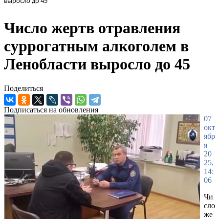
выросло до 45
Число жертв отравления
суррогатным алкоголем в
Ленобласти выросло до 45
Поделиться
Подписаться на обновления
07
окт
ябр
я
20
25,
14:
06
Чи
сло
же