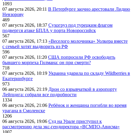
1093
07 августа 2026, 20:11
В Петербурге заочно арестовали Лидию
Невзорову
469
07 августа 2026, 18:37
Сухогруз под турецким флагом
подвергся атаке БПЛА у порта Новороссийск
567
07 августа 2026, 17:13
«Веселого молочника» Уолкера вместе
с семьей хотят выдворить из РФ
596
07 августа 2026, 11:20
США попросили РФ освободить
бывшего морпеха Гилмана: он при смерти?
718
07 августа 2026, 10:19
Украина ударила по складу Wildberries в
Екатеринбурге
973
06 августа 2026, 21:19
Дрон со взрывчаткой в аэропорту
Лейпцига: собрали все подробности
1334
06 августа 2026, 21:06
Ребёнок и женщина погибли во время
урагана в Смоленске
1206
06 августа 2026, 19:06
Суд на Урале приступил к
рассмотрению дела экс-гендиректора «ВСМПО-Ависма»
1007