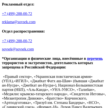
Рекламный отдел:
+7 (499) 288-00-72
reklama@sovsek.com
Отдел распространения:
+7 (499) 288-00-72
sovsek@sovsek.com
*Организации и физические лица, внесённные в
перечень
террористов и экстремистов, деятельность которых
запрещена в Российской Федерации:
«Правый сектор», «Украинская повстанческая армия»
(УПА),«ИГИЛ», «Джабхат Фатх аш-Шам» (бывшая «Джабхат
ан-Нусра», «Джебхат ан-Нусра»), Национал-Большевистская
партия (НБП), «Аль-Каида», «УНА-УНСО», «Талибан»,
«Меджлис крымско-татарского народа», «Свидетели Иеговы»,
«Мизантропик Дивижн», «Братство» Корчинского,
«Артподготовка», «Тризуб им. Степана Бандеры», «НСО»,
«Славянский союз», «Формат-18», Дуров Павел Валерьевич.