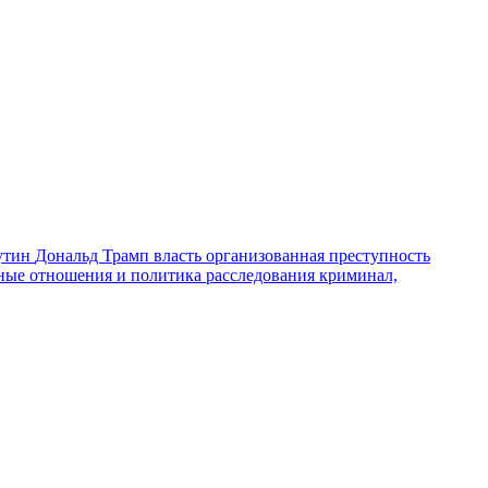
утин
Дональд Трамп
власть
организованная преступность
ные отношения и политика
расследования
криминал,