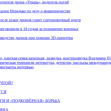
здателя дрона «Упырь», водитель погиб
иации Нерадько по делу о мошенничестве
 после атаки дронов горит сортировочный центр
иговорили к 18 годам за похищение военных
изводстве дронов при помощи 3D‑принтера
о, царская семья
шпионаж, разведка, контрразведка
Владимир П
торическая
терроризм
литература, детектив, рассказы
международ
 мигранты
интервью
ЕЧТОЙ?
ТСЯ
ИГИ И «ПОДКОВЁРНАЯ» БОРЬБА
ЩИНА