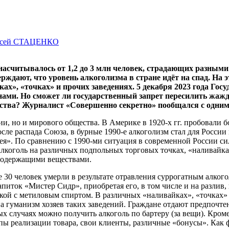
ксей СТАЦЕНКО
г. насчитывалось от 1,2 до 3 млн человек, страдающих разн
верждают, что уровень алкоголизма в стране идёт на спад. Н
», «точках» и прочих заведениях. 5 декабря 2023 года Госу
ами. Но сможет ли государственный запрет пересилить жажду
ства? Журналист «Совершенно секретно» пообщался с одним и
ии, но и мирового общества. В Америке в 1920-х гг. пробовали 
ле распада Союза, в бурные 1990-е алкоголизм стал для России
ея». По сравнению с 1990-ми ситуация в современной России сил
коголь на различных подпольных торговых точках, «наливайках
содержащими веществами.
е 30 человек умерли в результате отравления суррогатным алког
ток «Мистер Сидр», приобретая его, в том числе и на разлив, в
кой с метиловым спиртом. В различных «наливайках», «точках»
а гуманизм хозяев таких заведений. Граждане отдают предпочте
ых случаях можно получить алкоголь по бартеру (за вещи). Кром
ипы реализации товара, свои клиенты, различные «бонусы». Как