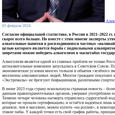
Але
02 февраля 2024
Согласно официальной статистике, в России в 2021–2022 г
скорее всего больше. Но вместе с этим многие эксперты ут
алкогольные напитки в расплодившихся частных «наливайках
целью которого является борьба с подпольными алкопритон
запретами можно победить алкоголизм в масштабах государ
Алкоголизм является одной из главных проблем не только Росс
антиалкогольные компании запускались в Советском Союзе. Пос
экономические условия многих толкали в объятия «зелёного зм
миллионы алкозависимых людей. Многие граждане покупают ал
«Экстремалы» не брезгуют боярышником, различными спирто
В июне 2023 года страну всколыхнула страшная новость – боле
данным правоохранительных органов, умершие употребляли напи
Тюмени четыре человека насмерть отравились суррогатной вод
которые не прошли сертификацию, и остаётся надеяться лишь н
дешевле, чем в магазине, можно купить «на розлив», в некотор
этакие пабы. У каждой точки есть свой график работы, принц