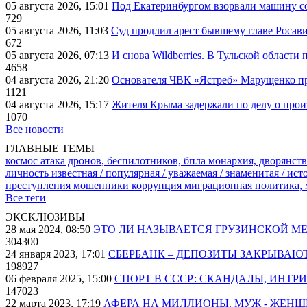
05 августа 2026, 15:01
Под Екатеринбургом взорвали машину со
729
05 августа 2026, 11:03
Суд продлил арест бывшему главе Росав
672
05 августа 2026, 07:13
И снова Wildberries. В Тульской области
4658
04 августа 2026, 21:20
Основателя ЧВК «Ястреб» Марущенко пр
1121
04 августа 2026, 15:17
Жителя Крыма задержали по делу о про
1070
Все новости
ГЛАВНЫЕ ТЕМЫ
космос
атака дронов, беспилотников, бпла
монархия, дворянств
личность известная / популярная / уважаемая / знаменитая / ис
преступления
мошенники
коррупция
миграционная политика,
Все теги
ЭКСКЛЮЗИВЫ
28 мая 2024, 08:50
ЭТО ЛИ НАЗЫВАЕТСЯ ГРУЗИНСКОЙ М
304300
24 января 2023, 17:01
СБЕРБАНК – ДЕПОЗИТЫ ЗАКРЫВАЮ
198927
06 февраля 2025, 15:00
СПОРТ В СССР: СКАНДАЛЫ, ИНТР
147023
22 марта 2023, 17:19
АФЕРА НА МИЛЛИОНЫ. МУЖ - ЖЕН