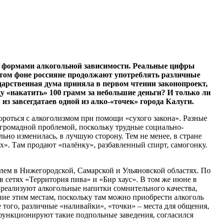
ыми формами алкогольной зависимости. Реальные цифры
а этом фоне россияне продолжают употреблять различные
дарственная дума приняла в первом чтении законопроект,
 «накатить» 100 грамм за небольшие деньги? И только ли
з завсегдатаев одной из алко-«точек» города Калуги.
бороться с алкоголизмом при помощи «сухого закона». Разные
 громадной проблемой, поскольку трудные социально-
ьно изменилась, в лучшую сторону. Тем не менее, в стране
». Там продают «палёнку», разбавленный спирт, самогонку.
олем в Нижегородской, Самарской и Ульяновской областях. По
 сетях «Территория пива» и «Бир хаус». В том же июне в
 реализуют алкогольные напитки сомнительного качества,
ние этим местам, поскольку там можно приобрести алкоголь
е того, различные «наливайки», «точки» – места для общения,
 функционируют такие подпольные заведения, согласился