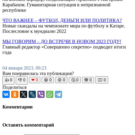
Карабахом. Гуманитарная ситуация в непризнанной
республике
ЧТО ВАЖНЕЕ – ФУТБОЛ, ДЕНЬГИ ИЛИ ПОЛИТИКА?
Новые скандалы на чемпионате мира по футболу в Катаре.
Послесловие к мундиалю 2022
МЫ ГОВОРИМ – ДО ВСТРЕЧИ В НОВОМ 2023 ГОДУ!
Главный редактор «Совершенно секретно» подводит итоги
года
04 января 2023, 09:23
Вам понравилась эта публикация?
👍
0
👎
0
❤
0
😆
0
😡
0
🤔
0
🙈
0
🧘‍♀️
0
Поделиться
Комментарии
Оставить комментарий