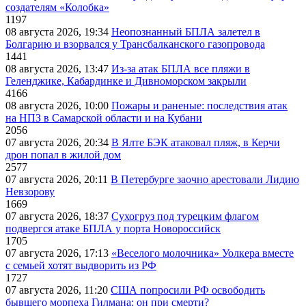
создателям «Колобка»
1197
08 августа 2026, 19:34
Неопознанный БПЛА залетел в
Болгарию и взорвался у Трансбалканского газопровода
1441
08 августа 2026, 13:47
Из-за атак БПЛА все пляжи в
Геленджике, Кабардинке и Дивноморском закрыли
4166
08 августа 2026, 10:00
Пожары и раненые: последствия атак
на НПЗ в Самарской области и на Кубани
2056
07 августа 2026, 20:34
В Ялте БЭК атаковал пляж, в Керчи
дрон попал в жилой дом
2577
07 августа 2026, 20:11
В Петербурге заочно арестовали Лидию
Невзорову
1669
07 августа 2026, 18:37
Сухогруз под турецким флагом
подвергся атаке БПЛА у порта Новороссийск
1705
07 августа 2026, 17:13
«Веселого молочника» Уолкера вместе
с семьей хотят выдворить из РФ
1727
07 августа 2026, 11:20
США попросили РФ освободить
бывшего морпеха Гилмана: он при смерти?