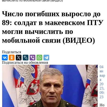
вычислить по мобильной связи (ВИДЕО)
Число погибших выросло до
89: солдат в макеевском ПТУ
могли вычислить по
мобильной связи (ВИДЕО)
Поделиться
Подписаться на обновления
04
ян
вар
я
20
23,
09:
23
Но