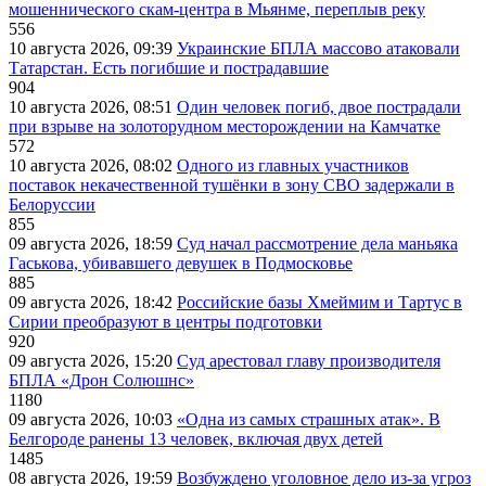
мошеннического скам-центра в Мьянме, переплыв реку
556
10 августа 2026, 09:39
Украинские БПЛА массово атаковали
Татарстан. Есть погибшие и пострадавшие
904
10 августа 2026, 08:51
Один человек погиб, двое пострадали
при взрыве на золоторудном месторождении на Камчатке
572
10 августа 2026, 08:02
Одного из главных участников
поставок некачественной тушёнки в зону СВО задержали в
Белоруссии
855
09 августа 2026, 18:59
Суд начал рассмотрение дела маньяка
Гаськова, убивавшего девушек в Подмосковье
885
09 августа 2026, 18:42
Российские базы Хмеймим и Тартус в
Сирии преобразуют в центры подготовки
920
09 августа 2026, 15:20
Суд арестовал главу производителя
БПЛА «Дрон Солюшнс»
1180
09 августа 2026, 10:03
«Одна из самых страшных атак». В
Белгороде ранены 13 человек, включая двух детей
1485
08 августа 2026, 19:59
Возбуждено уголовное дело из-за угроз