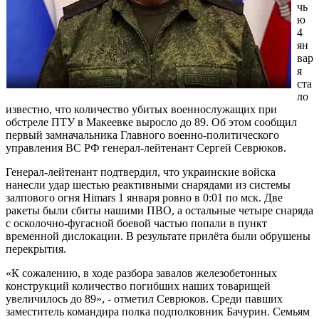
чь
ю
4
ян
вар
я
ста
ло
известно, что количество убитых военнослужащих при
обстреле ПТУ в Макеевке выросло до 89. Об этом сообщил
первый замначальника Главного военно-политического
управления ВС РФ генерал-лейтенант Сергей Севрюков.
Генерал-лейтенант подтвердил, что украинские войска
нанесли удар шестью реактивными снарядами из системы
залпового огня Himars 1 января ровно в 0:01 по мск. Две
ракеты были сбиты нашими ПВО, а остальные четыре снаряда
с осколочно-фугасной боевой частью попали в пункт
временной дислокации. В результате прилёта были обрушены
перекрытия.
«К сожалению, в ходе разбора завалов железобетонных
конструкций количество погибших наших товарищей
увеличилось до 89», - отметил Севрюков. Среди павших
заместитель командира полка подполковник Бачурин. Семьям