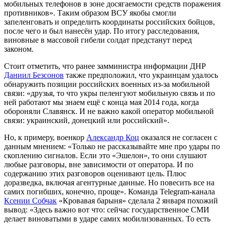
мобильных телефонов в зоне досягаемости средств поражения
противников». Таким образом ВСУ якобы смогли
запеленговать и определить координаты российских бойцов,
после чего и был нанесён удар. По итогу расследования,
виновные в массовой гибели солдат предстанут перед
законом.
Стоит отметить, что ранее замминистра информации ДНР
Даниил Безсонов
также предположил, что украинцам удалось
обнаружить позиции российских военных из-за мобильной
связи: «друзья, то что укры пеленгуют мобильную связь и по
ней работают мы знаем ещё с конца мая 2014 года, когда
обороняли Славянск. И не важно какой оператор мобильной
связи: украинский, донецкий или российский».
Но, к примеру, военкор
Александр Коц
оказался не согласен с
данным мнением: «Только не рассказывайте мне про удары по
скоплению сигналов. Если это «Эшелон», то они слушают
любые разговоры, вне зависимости от оператора. И по
содержанию этих разговоров оценивают цель. Плюс
доразведка, включая агентурные данные. Но повесить все на
самих погибших, конечно, проще». Команда Telegram-канала
Ксении Собчак
«Кровавая барыня» сделала 2 января похожий
вывод: «Здесь важно вот что: сейчас государственное СМИ
делает виноватыми в ударе самих мобилизованных. То есть