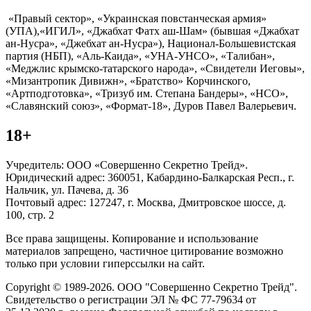
«Правый сектор», «Украинская повстанческая армия»
(УПА),«ИГИЛ», «Джабхат Фатх аш-Шам» (бывшая «Джабхат
ан-Нусра», «Джебхат ан-Нусра»), Национал-Большевистская
партия (НБП), «Аль-Каида», «УНА-УНСО», «Талибан»,
«Меджлис крымско-татарского народа», «Свидетели Иеговы»,
«Мизантропик Дивижн», «Братство» Корчинского,
«Артподготовка», «Тризуб им. Степана Бандеры», «НСО»,
«Славянский союз», «Формат-18», Дуров Павел Валерьевич.
18+
Учредитель: ООО «Совершенно Секретно Трейд».
Юридический адрес: 360051, Кабардино-Балкарская Респ., г.
Нальчик, ул. Пачева, д. 36
Почтовый адрес: 127247, г. Москва, Дмитровское шоссе, д.
100, стр. 2
Все права защищены. Копирование и использование
материалов запрещено, частичное цитирование возможно
только при условии гиперссылки на сайт.
Copyright © 1989-2026. ООО "Совершенно Секретно Трейд".
Свидетельство о регистрации ЭЛ № ФС 77-79634 от