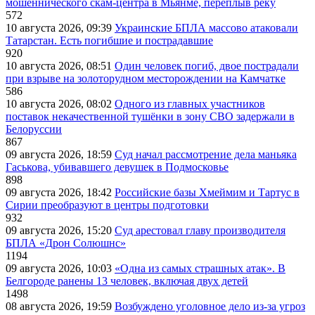
мошеннического скам-центра в Мьянме, переплыв реку
572
10 августа 2026, 09:39
Украинские БПЛА массово атаковали
Татарстан. Есть погибшие и пострадавшие
920
10 августа 2026, 08:51
Один человек погиб, двое пострадали
при взрыве на золоторудном месторождении на Камчатке
586
10 августа 2026, 08:02
Одного из главных участников
поставок некачественной тушёнки в зону СВО задержали в
Белоруссии
867
09 августа 2026, 18:59
Суд начал рассмотрение дела маньяка
Гаськова, убивавшего девушек в Подмосковье
898
09 августа 2026, 18:42
Российские базы Хмеймим и Тартус в
Сирии преобразуют в центры подготовки
932
09 августа 2026, 15:20
Суд арестовал главу производителя
БПЛА «Дрон Солюшнс»
1194
09 августа 2026, 10:03
«Одна из самых страшных атак». В
Белгороде ранены 13 человек, включая двух детей
1498
08 августа 2026, 19:59
Возбуждено уголовное дело из-за угроз