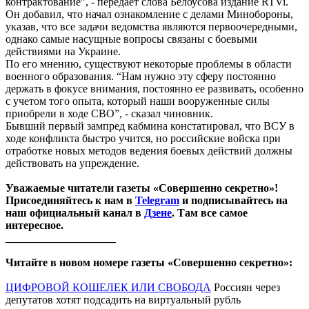
контрактование”, - передает слова Белоусова издание RTVi.
Он добавил, что начал ознакомление с делами Минобороны,
указав, что все задачи ведомства являются первоочередными,
однако самые насущные вопросы связаны с боевыми
действиями на Украине.
По его мнению, существуют некоторые проблемы в области
военного образования. “Нам нужно эту сферу постоянно
держать в фокусе внимания, постоянно ее развивать, особенно
с учетом того опыта, который наши вооруженные силы
приобрели в ходе СВО”, - сказал чиновник.
Бывший первый зампред кабмина констатировал, что ВСУ в
ходе конфликта быстро учится, но российские войска при
отработке новых методов ведения боевых действий должны
действовать на упреждение.
Уважаемые читатели газеты «Совершенно секретно»!
Присоединяйтесь к нам в
Telegram
и подписывайтесь на
наш официальный канал в
Дзене
. Там все самое
интересное.
____________________
Читайте в новом номере газеты «Совершенно секретно»:
ЦИФРОВОЙ КОШЕЛЕК ИЛИ СВОБОДА
Россиян через
депутатов хотят подсадить на виртуальный рубль