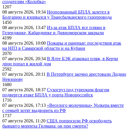
создателям «Колобка»
1207
08 августа 2026, 19:34
Неопознанный БПЛА залетел в
Болгарию и взорвался у Трансбалканского газопровода
1450
08 августа 2026, 13:47
Из-за атак БПЛА все пляжи в
Геленджике, Кабардинке и Дивноморском закрыли
4199
08 августа 2026, 10:00
Пожары и раненые: последствия атак
на НПЗ в Самарской области и на Кубани
2070
07 августа 2026, 20:34
В Ялте БЭК атаковал пляж, в Керчи
дрон попал в жилой дом
2592
07 августа 2026, 20:11
В Петербурге заочно арестовали Лидию
Невзорову
1680
07 августа 2026, 18:37
Сухогруз под турецким флагом
подвергся атаке БПЛА у порта Новороссийск
1716
07 августа 2026, 17:13
«Веселого молочника» Уолкера вместе
с семьей хотят выдворить из РФ
1737
07 августа 2026, 11:20
США попросили РФ освободить
бывшего морпеха Гилмана: он при смерти?