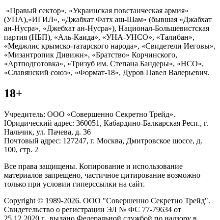
«Правый сектор», «Украинская повстанческая армия»
(УПА),«ИГИЛ», «Джабхат Фатх аш-Шам» (бывшая «Джабхат
ан-Нусра», «Джебхат ан-Нусра»), Национал-Большевистская
партия (НБП), «Аль-Каида», «УНА-УНСО», «Талибан»,
«Меджлис крымско-татарского народа», «Свидетели Иеговы»,
«Мизантропик Дивижн», «Братство» Корчинского,
«Артподготовка», «Тризуб им. Степана Бандеры», «НСО»,
«Славянский союз», «Формат-18», Дуров Павел Валерьевич.
18+
Учредитель: ООО «Совершенно Секретно Трейд».
Юридический адрес: 360051, Кабардино-Балкарская Респ., г.
Нальчик, ул. Пачева, д. 36
Почтовый адрес: 127247, г. Москва, Дмитровское шоссе, д.
100, стр. 2
Все права защищены. Копирование и использование
материалов запрещено, частичное цитирование возможно
только при условии гиперссылки на сайт.
Copyright © 1989-2026. ООО "Совершенно Секретно Трейд".
Свидетельство о регистрации ЭЛ № ФС 77-79634 от
25.12.2020 г., выдано Федеральной службой по надзору в