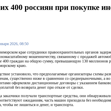
х 400 россиян при покупке ин
нваря 2026, 08:50
иморском крае сотрудники правоохранительных органов задерж
номасштабному мошенничеству, связанному с продажей автомоб
ее 400 граждан на общую сумму, превышающую 130 миллионов р
морскому краю.
ствие установило, что предполагаемые организаторы схемы ра
енам, существенно ниже в сравнении со среднерыночными, а во 
нтами оформляли дистанционные договоры с указанием банковс
оплатой без возврата денег при отказе от сделки.
а заказчики получали транспортные средства, они обнаруживал
оответствуют ожиданиям, часть машин приходила без необходи
з, чтобы не лишиться и денег, и транспорта.