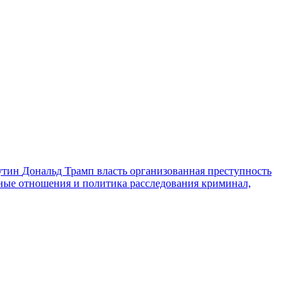
утин
Дональд Трамп
власть
организованная преступность
ные отношения и политика
расследования
криминал,