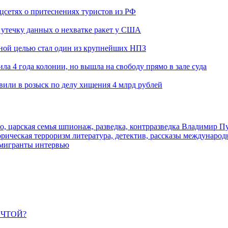
оцсетях о притеснениях туристов из РФ
утечку данных о нехватке ракет у США
ьной целью стал один из крупнейших НПЗ
ла 4 года колонии, но вышла на свободу прямо в зале суда
вили в розыск по делу хищения 4 млрд рублей
о, царская семья
шпионаж, разведка, контрразведка
Владимир П
торическая
терроризм
литература, детектив, рассказы
международ
 мигранты
интервью
ЕЧТОЙ?