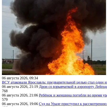
06 августа 2026, 09:34
ВСУ атаковали Ярославль: предварительной целью стал один
06 августа 2026, 21:19
Дрон со взрывчаткой в аэропорту Лейпци
768
06 августа 2026, 21:06
Ребёнок и женщина погибли во время ур
579
06 августа 2026, 19:06
Суд на Урале приступил к рассмотрени