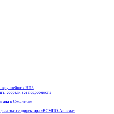
 из крупнейших НПЗ
га: собрали все подробности
агана в Смоленске
ю дела экс-гендиректора «ВСМПО-Ависма»