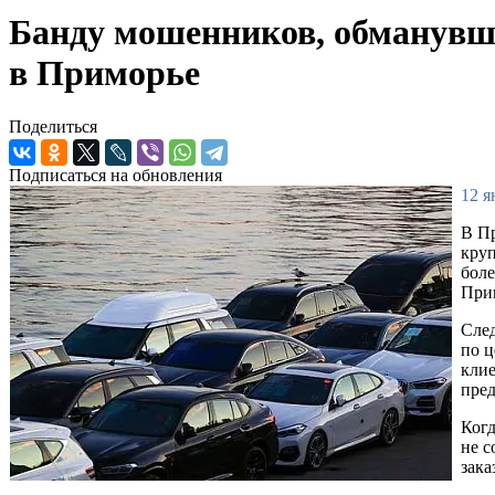
Банду мошенников, обманувши
в Приморье
Поделиться
Подписаться на обновления
12 я
В Пр
круп
бол
При
След
по ц
клие
пред
Когд
не с
зака