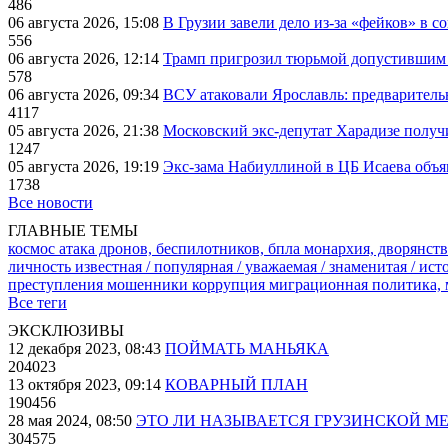
486
06 августа 2026, 15:08
В Грузии завели дело из-за «фейков» в с
556
06 августа 2026, 12:14
Трамп пригрозил тюрьмой допустившим 
578
06 августа 2026, 09:34
ВСУ атаковали Ярославль: предварител
4117
05 августа 2026, 21:38
Московский экс-депутат Харадизе получи
1247
05 августа 2026, 19:19
Экс-зама Набиуллиной в ЦБ Исаева объя
1738
Все новости
ГЛАВНЫЕ ТЕМЫ
космос
атака дронов, беспилотников, бпла
монархия, дворянств
личность известная / популярная / уважаемая / знаменитая / ис
преступления
мошенники
коррупция
миграционная политика,
Все теги
ЭКСКЛЮЗИВЫ
12 декабря 2023, 08:43
ПОЙМАТЬ МАНЬЯКА
204023
13 октября 2023, 09:14
КОВАРНЫЙ ПЛАН
190456
28 мая 2024, 08:50
ЭТО ЛИ НАЗЫВАЕТСЯ ГРУЗИНСКОЙ М
304575