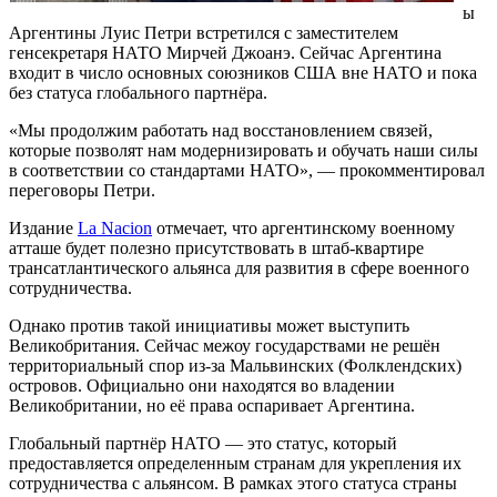
ы
Аргентины Луис Петри встретился с заместителем
генсекретаря НАТО Мирчей Джоанэ. Сейчас Аргентина
входит в число основных союзников США вне НАТО и пока
без статуса глобального партнёра.
«Мы продолжим работать над восстановлением связей,
которые позволят нам модернизировать и обучать наши силы
в соответствии со стандартами НАТО», — прокомментировал
переговоры Петри.
Издание
La Nacion
отмечает, что аргентинскому военному
атташе будет полезно присутствовать в штаб-квартире
трансатлантического альянса для развития в сфере военного
сотрудничества.
Однако против такой инициативы может выступить
Великобритания. Сейчас межоу государствами не решён
территориальный спор из-за Мальвинских (Фолклендских)
островов. Официально они находятся во владении
Великобритании, но её права оспаривает Аргентина.
Глобальный партнёр НАТО — это статус, который
предоставляется определенным странам для укрепления их
сотрудничества с альянсом. В рамках этого статуса страны