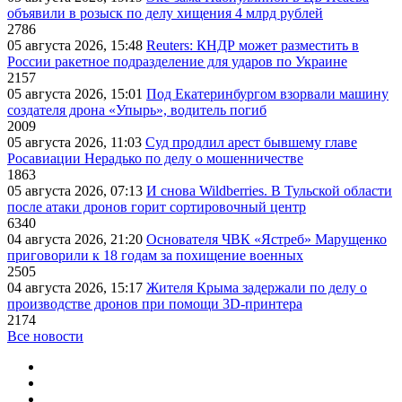
объявили в розыск по делу хищения 4 млрд рублей
2786
05 августа 2026, 15:48
Reuters: КНДР может разместить в
России ракетное подразделение для ударов по Украине
2157
05 августа 2026, 15:01
Под Екатеринбургом взорвали машину
создателя дрона «Упырь», водитель погиб
2009
05 августа 2026, 11:03
Суд продлил арест бывшему главе
Росавиации Нерадько по делу о мошенничестве
1863
05 августа 2026, 07:13
И снова Wildberries. В Тульской области
после атаки дронов горит сортировочный центр
6340
04 августа 2026, 21:20
Основателя ЧВК «Ястреб» Марущенко
приговорили к 18 годам за похищение военных
2505
04 августа 2026, 15:17
Жителя Крыма задержали по делу о
производстве дронов при помощи 3D‑принтера
2174
Все новости