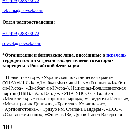
+7 (499) 288-00-72
reklama@sovsek.com
Отдел распространения:
+7 (499) 288-00-72
sovsek@sovsek.com
*Организации и физические лица, внесённные в
перечень
террористов и экстремистов, деятельность которых
запрещена в Российской Федерации:
«Правый сектор», «Украинская повстанческая армия»
(УПА),«ИГИЛ», «Джабхат Фатх аш-Шам» (бывшая «Джабхат
ан-Нусра», «Джебхат ан-Нусра»), Национал-Большевистская
партия (НБП), «Аль-Каида», «УНА-УНСО», «Талибан»,
«Меджлис крымско-татарского народа», «Свидетели Иеговы»,
«Мизантропик Дивижн», «Братство» Корчинского,
«Артподготовка», «Тризуб им. Степана Бандеры», «НСО»,
«Славянский союз», «Формат-18», Дуров Павел Валерьевич.
18+