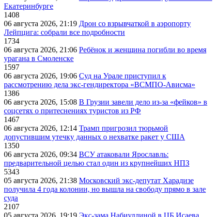
Екатеринбурге
1408
06 августа 2026, 21:19
Дрон со взрывчаткой в аэропорту
Лейпцига: собрали все подробности
1734
06 августа 2026, 21:06
Ребёнок и женщина погибли во время
урагана в Смоленске
1597
06 августа 2026, 19:06
Суд на Урале приступил к
рассмотрению дела экс-гендиректора «ВСМПО-Ависма»
1386
06 августа 2026, 15:08
В Грузии завели дело из-за «фейков» в
соцсетях о притеснениях туристов из РФ
1467
06 августа 2026, 12:14
Трамп пригрозил тюрьмой
допустившим утечку данных о нехватке ракет у США
1350
06 августа 2026, 09:34
ВСУ атаковали Ярославль:
предварительной целью стал один из крупнейших НПЗ
5343
05 августа 2026, 21:38
Московский экс-депутат Харадизе
получила 4 года колонии, но вышла на свободу прямо в зале
суда
2107
05 августа 2026, 19:19
Экс-зама Набиуллиной в ЦБ Исаева