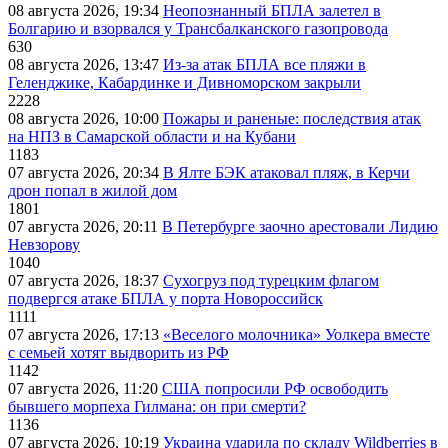
08 августа 2026, 19:34
Неопознанный БПЛА залетел в
Болгарию и взорвался у Трансбалканского газопровода
630
08 августа 2026, 13:47
Из-за атак БПЛА все пляжи в
Геленджике, Кабардинке и Дивноморском закрыли
2228
08 августа 2026, 10:00
Пожары и раненые: последствия атак
на НПЗ в Самарской области и на Кубани
1183
07 августа 2026, 20:34
В Ялте БЭК атаковал пляж, в Керчи
дрон попал в жилой дом
1801
07 августа 2026, 20:11
В Петербурге заочно арестовали Лидию
Невзорову
1040
07 августа 2026, 18:37
Сухогруз под турецким флагом
подвергся атаке БПЛА у порта Новороссийск
1111
07 августа 2026, 17:13
«Веселого молочника» Уолкера вместе
с семьей хотят выдворить из РФ
1142
07 августа 2026, 11:20
США попросили РФ освободить
бывшего морпеха Гилмана: он при смерти?
1136
07 августа 2026, 10:19
Украина ударила по складу Wildberries в