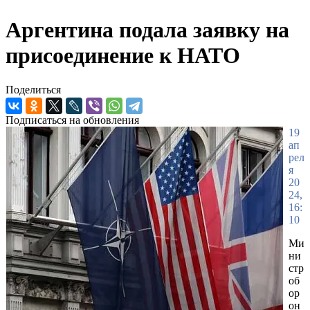
Аргентина подала заявку на
присоединение к НАТО
Поделиться
Подписаться на обновления
19
ап
рел
я
20
24,
16:
10
Ми
ни
стр
об
ор
он