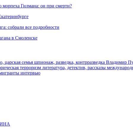
морпеха Гилмана: он при смерти?
 Екатеринбурге
га: собрали все подробности
агана в Смоленске
о, царская семья
шпионаж, разведка, контрразведка
Владимир П
торическая
терроризм
литература, детектив, рассказы
международ
 мигранты
интервью
ЩИНА