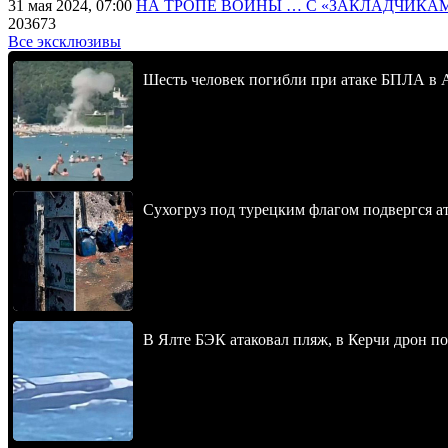
31 мая 2024, 07:00
НА ТРОПЕ ВОЙНЫ … С «ЗАКЛАДЧИКА
203673
Все эксклюзивы
Шесть человек погибли при атаке БПЛА в 
Сухогруз под турецким флагом подвергся 
В Ялте БЭК атаковал пляж, в Керчи дрон п