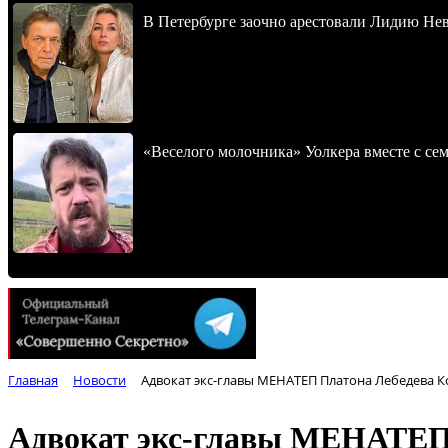
В Петербурге заочно арестовали Лидию Не
«Веселого молочника» Уолкера вместе с се
Главная
Новости
Адвокат экс-главы МЕНАТЕП Платона Лебедева К
Адвокат экс-главы МЕНАТЕП 