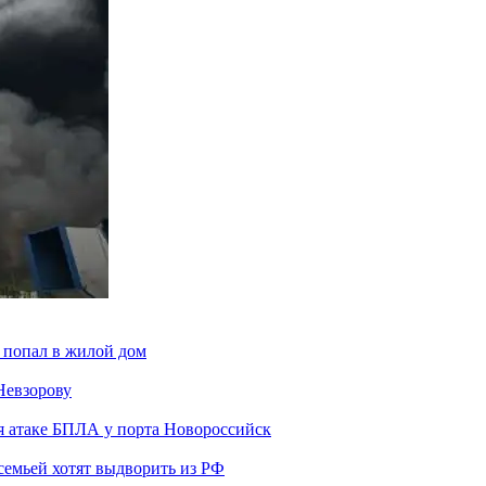
 попал в жилой дом
Невзорову
я атаке БПЛА у порта Новороссийск
семьей хотят выдворить из РФ