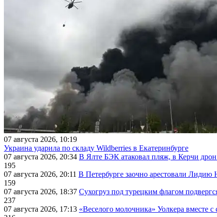
07 августа 2026, 10:19
Украина ударила по складу Wildberries в Екатеринбурге
07 августа 2026, 20:34
В Ялте БЭК атаковал пляж, в Керчи дрон
195
07 августа 2026, 20:11
В Петербурге заочно арестовали Лидию 
159
07 августа 2026, 18:37
Сухогруз под турецким флагом подвергс
237
07 августа 2026, 17:13
«Веселого молочника» Уолкера вместе с 