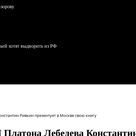
взорову
мьей хотят выдворить из РФ
онстантин Ривкин презентует в Москве свою книгу
Платона Лебедева Константин