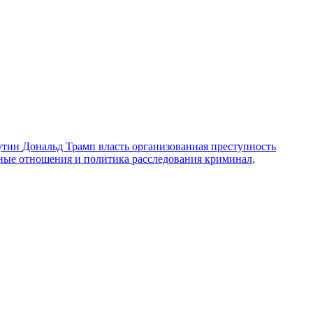
утин
Дональд Трамп
власть
организованная преступность
ные отношения и политика
расследования
криминал,