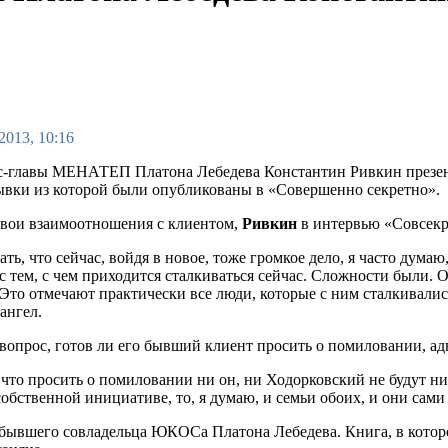
2013, 10:16
с-главы МЕНАТЕП Платона Лебедева Константин Ривкин презен
рывки из которой были опубликованы в «Совершенно секретно».
вои взаимоотношения с клиентом,
Ривкин
в интервью «Совсекр
ать, что сейчас, войдя в новое, тоже громкое дело, я часто ду
 тем, с чем приходится сталкиваться сейчас. Сложности были. 
Это отмечают практически все люди, которые с ним сталкивались
ангел.
 вопрос, готов ли его бывший клиент просить о помиловании, ад
 что просить о помиловании ни он, ни Ходорковский не будут ни
обственной инициативе, то, я думаю, и семьи обоих, и они сами
 бывшего совладельца ЮКОСа Платона Лебедева. Книга, в котор