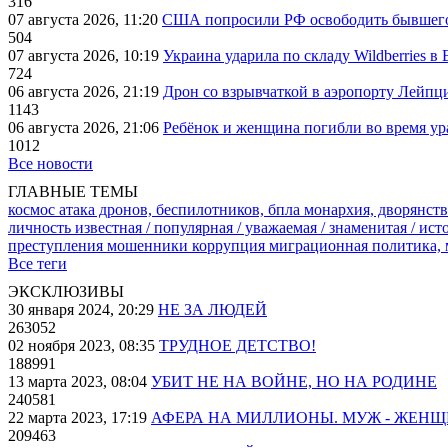
316
07 августа 2026, 11:20
США попросили РФ освободить бывшего 
504
07 августа 2026, 10:19
Украина ударила по складу Wildberries в
724
06 августа 2026, 21:19
Дрон со взрывчаткой в аэропорту Лейпци
1143
06 августа 2026, 21:06
Ребёнок и женщина погибли во время ур
1012
Все новости
ГЛАВНЫЕ ТЕМЫ
космос
атака дронов, беспилотников, бпла
монархия, дворянств
личность известная / популярная / уважаемая / знаменитая / ис
преступления
мошенники
коррупция
миграционная политика,
Все теги
ЭКСКЛЮЗИВЫ
30 января 2024, 20:29
НЕ ЗА ЛЮДЕЙ
263052
02 ноября 2023, 08:35
ТРУДНОЕ ДЕТСТВО!
188991
13 марта 2023, 08:04
УБИТ НЕ НА ВОЙНЕ, НО НА РОДИНЕ
240581
22 марта 2023, 17:19
АФЕРА НА МИЛЛИОНЫ. МУЖ - ЖЕН
209463