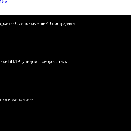
МИ»
Архипо-Осиповке, еще 40 пострадали
атаке БПЛА у порта Новороссийск
опал в жилой дом