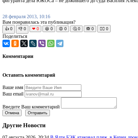
фигуранта дела ЮКОСа – не дожившего до суда Василия Алекс
28 февраля 2013, 10:16
Вам понравилась эта публикация?
👍
0
👎
0
❤
0
😆
0
😡
0
🤔
0
🙈
0
🧘‍♀️
0
Поделиться
Комментарии
Оставить комментарий
Ваше имя
Ваш email
Введите Ваш комментарий
Отмена
Отправить
Другие Новости
07 августа 2026, 20:34
В Ялте БЭК атаковал пляж, в Керчи дрон