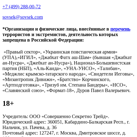
+7 (499) 288-00-72
sovsek@sovsek.com
*Организации и физические лица, внесённные в
перечень
террористов и экстремистов, деятельность которых
запрещена в Российской Федерации:
«Правый сектор», «Украинская повстанческая армия»
(УПА),«ИГИЛ», «Джабхат Фатх аш-Шам» (бывшая «Джабхат
ан-Нусра», «Джебхат ан-Нусра»), Национал-Большевистская
партия (НБП), «Аль-Каида», «УНА-УНСО», «Талибан»,
«Меджлис крымско-татарского народа», «Свидетели Иеговы»,
«Мизантропик Дивижн», «Братство» Корчинского,
«Артподготовка», «Тризуб им. Степана Бандеры», «НСО»,
«Славянский союз», «Формат-18», Дуров Павел Валерьевич.
18+
Учредитель: ООО «Совершенно Секретно Трейд».
Юридический адрес: 360051, Кабардино-Балкарская Респ., г.
Нальчик, ул. Пачева, д. 36
Почтовый адрес: 127247, г. Москва, Дмитровское шоссе, д.