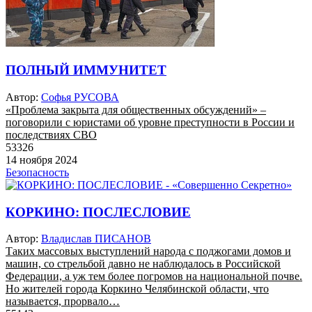
ПОЛНЫЙ ИММУНИТЕТ
Автор:
Софья РУСОВА
«Проблема закрыта для общественных обсуждений» –
поговорили с юристами об уровне преступности в России и
последствиях СВО
53326
14 ноября 2024
Безопасность
КОРКИНО: ПОСЛЕСЛОВИЕ
Автор:
Владислав ПИСАНОВ
Таких массовых выступлений народа с поджогами домов и
машин, со стрельбой давно не наблюдалось в Российской
Федерации, а уж тем более погромов на национальной почве.
Но жителей города Коркино Челябинской области, что
называется, прорвало…