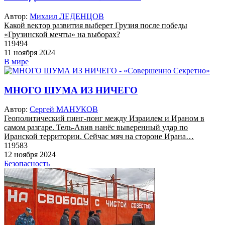
Автор:
Михаил ЛЕДЕНЦОВ
Какой вектор развития выберет Грузия после победы
«Грузинской мечты» на выборах?
119494
11 ноября 2024
В мире
МНОГО ШУМА ИЗ НИЧЕГО
Автор:
Сергей МАНУКОВ
Геополитический пинг-понг между Израилем и Ираном в
самом разгаре. Тель-Авив нанёс выверенный удар по
Иранской территории. Сейчас мяч на стороне Ирана…
119583
12 ноября 2024
Безопасность